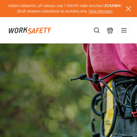
Přejít
Vážení zákazníci, při nákupu nad 1.500 Kč máte doručení
ZDARMA!
na
Zboží skladem odesíláme do druhého dne.
Více informací.
obsah
VÍTEJTE
CZK
Přihláš
V
/
NAŠEM
OBCHODĚ