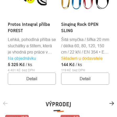
Protos Integral přilba
Singing Rock OPEN
M
FOREST
SLING
m
Lehká, pohodlná přilba se
Šitá smyčka / šířka 20 mm
M
sluchátky a štítem, která
/ délka 60, 80, 120, 150
s
je vhodná pro práce v
cm / 22 kN / EN 354 • EN
N
Na objednávku
lese a práce s motorovou
Skladem u dodavatele
566 • EN 795B
4
4
5 325 Kč
pilou.
/ ks
144 Kč
/ ks
3
4 401 Kč bez DPH
119 Kč bez DPH
Detail
Detail
VÝPRODEJ