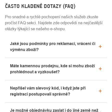
ČASTO KLADENÉ DOTAZY (FAQ)
Pro snadné a rychlé pochopení našich služeb zkuste
pročíst FAQ sekci. Najdete zde odpovědi na nejčastější
otázky týkající se našeho e-shopu.
Jaké jsou podmínky pro reklamaci, vrácení či
výměnu zboží?
Veškeré informace ohledně reklamací naleznete
Máte kamennou prodejnu, kde si mohu zboží
v sekci "Vše o nákupu" nebo nás kontaktujte
prohlédnout a vyzkoušet?
emailem či telefonicky.
Ano, naše kamenná prodejna se nachází v Kolíně.
Nepřišel vám slevový kód, i když jste při
Rádi vám zde poradíme s výběrem vhodného
registraci postupovali správně?
vybavení, které si můžete vyzkoušet přímo v našem
showroomu.
Prosíme, nejprve projděte v emailové schránce
Je možné objednávku zaslat i do jiné země než
záložku „hromadné“ nebo „SPAM“, velice často zde