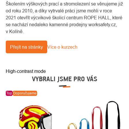
Školením výškových prací a stromolezení se věnujeme již
od roku 2010, a díky vytrvalé práci jsme mohli v roce
2021 otevřít výcvikové školicí centrum ROPE HALL, které
se nachází nedaleko kamenné prodejny worksafety.cz,
v Kolíně.
Přejít na stránky
Více o kurzech
High-contrast mode
VYBRALI JSME PRO VÁS
Top
Doporučujeme
-1