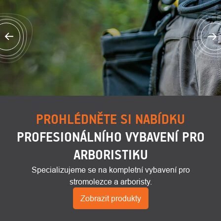
Předchozí
N
PROHLÉDNĚTE SI NABÍDKU
O
Kontakty
PROFESIONÁLNÍHO VYBAVENÍ PRO
nás
ARBORISTIKU
Specializujeme se na kompletní vybavení pro
stromolezce a arboristy.
Zobrazit produkty