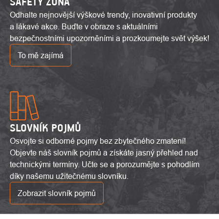
SAFETY ZÓNA
Odhalte nejnovější výškové trendy, inovativní produkty
a lákavé akce. Buďte v obraze s aktuálními
bezpečnostními upozorněními a prozkoumejte svět výšek!
To mě zajímá
SLOVNÍK POJMŮ
Osvojte si odborné pojmy bez zbytečného zmatení!
Objevte náš slovník pojmů a získáte jasný přehled nad
technickými termíny. Učte se a porozumějte s pohodlím
díky našemu užitečnému slovníku.
Zobrazit slovník pojmů