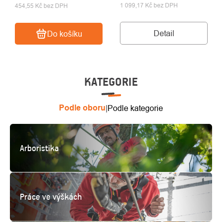
1 099,17 Kč bez DPH
454,55 Kč bez DPH
Detail
Do košíku
KATEGORIE
Podle oboru
Podle kategorie
|
Arboristika
Práce ve výškách