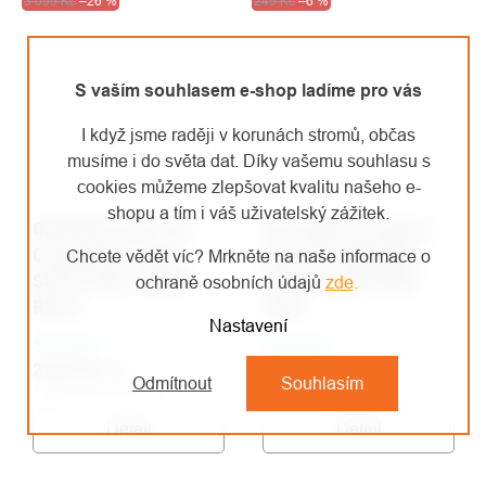
Akce
3 099 Kč
Výprodej
–26 %
Výprodej
249 Kč
–6 %
S vaším souhlasem e-shop ladíme pro vás
I když jsme raději v korunách stromů, občas
musíme i do světa dat. Díky vašemu souhlasu s
cookies můžeme zlepšovat kvalitu našeho e-
shopu a tím i váš uživatelský zážitek.
ORTOVOX triko 230
GSI nepřevrhnutelná
Competition Long
plastová sklenička
Chcete vědět víc? Mrkněte na naše informace o
Sleeve Men's Black
Stemless Red Wine
ochraně osobních údajů
zde
.
Raven
Glass
Nastavení
Skladem
Skladem
2 281 Kč
/ ks
234 Kč
/ ks
Odmítnout
Souhlasím
1 885,12 Kč bez DPH
193,39 Kč bez DPH
Detail
Detail