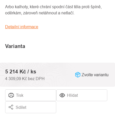
produktu
je
Arbo kalhoty, které chrání spodní část těla proti špíně,
0,0
oděrkám, zároveň netáhnout a netlačí.
z
5
Detailní informace
hvězdiček.
Varianta
5 214 Kč
/ ks
Zvolte variantu
4 309,09 Kč bez DPH
Tisk
Hlídat
Sdílet