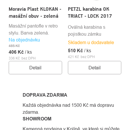
Moravia Plast KLOKAN -
PETZL karabina OK
masážní obuv - zelená
TRIACT - LOCK 2017
Masážní pantofle v retro
Oválná karabina s
stylu. Barva zelená.
pojistkou zámku
Na objednávku
Skladem u dodavatele
485 Kč
510 Kč
/ ks
406 Kč
/ ks
421 Kč bez DPH
336 Kč bez DPH
Detail
Detail
DOPRAVA ZDARMA
Každá objednávka nad 1500 Kč má dopravu
zdarma.
SHOWROOM
Kamenná prodejna v Kolíně, ve které si můžete