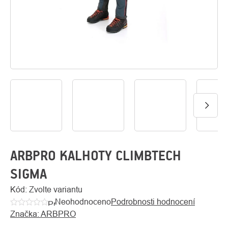
O
Kontakty
nás
ARBPRO KALHOTY CLIMBTECH
SIGMA
Kód:
Zvolte variantu
Neohodnoceno
Podrobnosti hodnocení
Průměrné
Značka:
ARBPRO
hodnocení