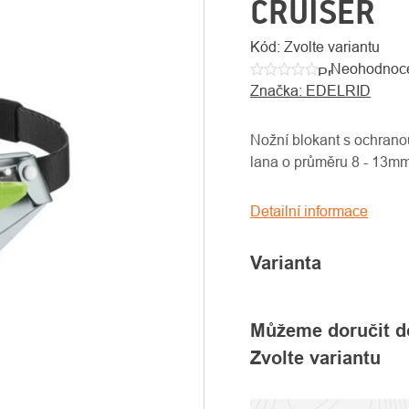
CRUISER
Kód:
Zvolte variantu
Neohodnoc
Průměrné
Značka:
EDELRID
hodnocení
produktu
je
Nožní blokant s ochranou
0,0
lana o průměru 8 - 13mm
z
5
Detailní informace
hvězdiček.
Varianta
Můžeme doručit d
Zvolte variantu