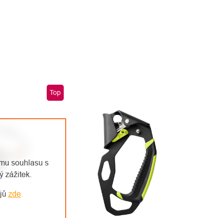
Top
emu souhlasu s
 zážitek.
ajů
zde
.