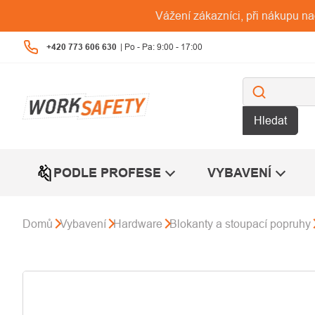
Přejít
Vážení zákazníci, při nákupu n
na
obsah
+420 773 606 630
Hledat
PODLE PROFESE
VYBAVENÍ
Domů
Vybavení
Hardware
Blokanty a stoupací popruhy