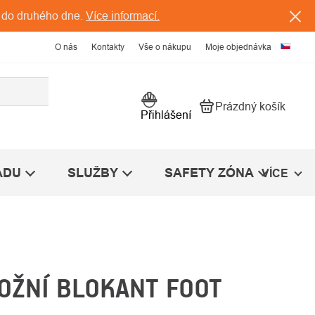
 do druhého dne.
Více informací.
O nás
Kontakty
Vše o nákupu
Moje objednávka
Prázdný košík
Nákupní košík
Přihlášení
ÁDU
SLUŽBY
SAFETY ZÓNA
VÍCE
OŽNÍ BLOKANT FOOT