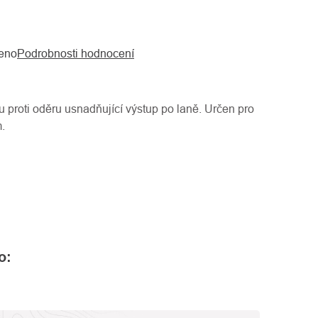
eno
Podrobnosti hodnocení
 proti oděru usnadňující výstup po laně. Určen pro
.
o: