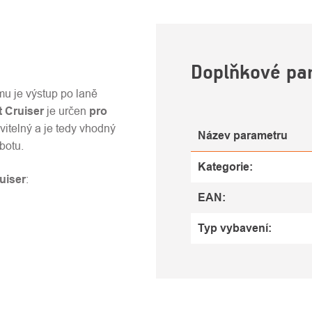
U
Doplňkové pa
ému je výstup po laně
t Cruiser
je určen
pro
vitelný a je tedy vhodný
Název parametru
botu.
Kategorie
:
uiser
:
EAN
:
Typ vybavení
: