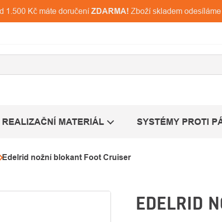
ad 1.500 Kč máte doručení
ZDARMA!
Zboží skladem odesíláme
REALIZAČNÍ MATERIÁL
SYSTÉMY PROTI P
Edelrid nožní blokant Foot Cruiser
EDELRID N