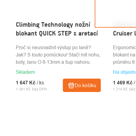
Climbing Technology nožní
Edelrid 
blokant QUICK STEP s aretací
Cruiser 
Proč si neusnadnit výstup po laně?
Ergonomick
Jak? S touto pomůckou! Stačí mít nohu,
blokant na
boty, lano O 8-13mm a šup nahoru.
průměru 8
Skladem
Na objedn
1 647 Kč
/ ks
1 469 Kč
/
Do košíku
1 361 Kč bez DPH
1 214 Kč be