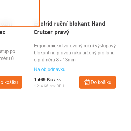
nožní
Edelrid ruční blokant Hand
ez
Cruiser pravý
Ergonomicky tvarovaný ruční výstupový
ýstup po
blokant na pravou ruku určený pro lana
měru 8 -
o průměru 8 - 13mm.
Na objednávku
1 469 Kč
/ ks
Do košíku
o košíku
1 214 Kč bez DPH