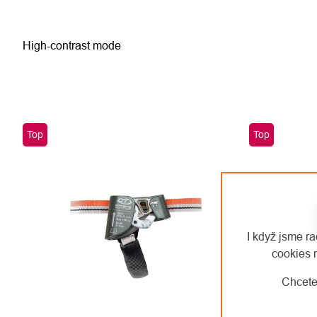
High-contrast mode
Top
Top
I když jsme r
cookies 
Chcete