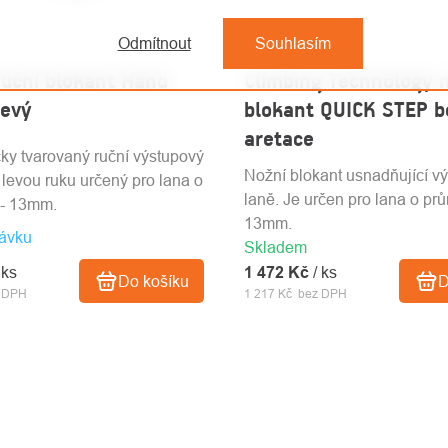
Odmítnout
Souhlasím
ruční blokant Hand
Climbing Technology 
levý
blokant QUICK STEP b
aretace
y tvarovaný ruční výstupový
Nožní blokant usnadňující v
 levou ruku určený pro lana o
laně. Je určen pro lana o prů
 - 13mm.
13mm.
ávku
Skladem
 ks
1 472 Kč
/ ks
Do košíku
D
z DPH
1 217 Kč bez DPH