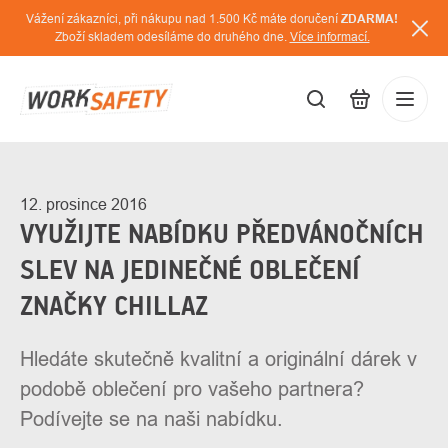
Přejít
Vážení zákazníci, při nákupu nad 1.500 Kč máte doručení
ZDARMA!
na
Zboží skladem odesíláme do druhého dne.
Více informací.
obsah
CZK
Přihláš
/
12. prosince 2016
VYUŽIJTE NABÍDKU PŘEDVÁNOČNÍCH
SLEV NA JEDINEČNÉ OBLEČENÍ
ZNAČKY CHILLAZ
Hledáte skutečně kvalitní a originální dárek v
podobě oblečení pro vašeho partnera?
Podívejte se na naši nabídku.