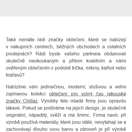
Také nemáte rádi značky oblečení, které se nabízejí
v nákupních centrech, běžných obchodech a ostatních
prodejnách? Rádi byste vašeho partnera obdarovali
skutečně neokoukaným a přitom kvalitním a námi
ověřeným oblečením v podobě trička, mikiny, kalhot nebo
kraťasů?
O
Kontakty
nás
Nabízíme vám jedinečnou, moderní, slušivou a velmi
zajímavou kolekci
oblečení pro volný čas rakouské
značky Chillaz
. Výrobky této mladé firmy jsou opravdu
lákavé. Pokud se podíváme na jejich design, je skutečně
originální, nápaditý, svěží a má šmrnc. Firma navíc při
výrobě používá materiály, které jsou stálé, nevytahají se a
zachovávají dlouho svou barvu a zároveň je při výrobě