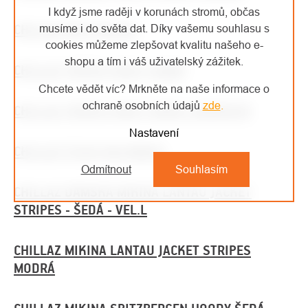
I když jsme raději v korunách stromů, občas
CHILLAZ ŠATY KLEIDL
musíme i do světa dat. Díky vašemu souhlasu s
cookies můžeme zlepšovat kvalitu našeho e-
shopu a tím i váš uživatelský zážitek.
CHILLAZ TRIČKO FANCY SABBY
Chcete vědět víc? Mrkněte na naše informace o
ochraně osobních údajů
zde
.
CHILLAZ TRIČKO FANCY SWIRL ORANŽOVÉ
Nastavení
CHILLAZ TÍLKO KALYMNOS
Odmítnout
Souhlasím
CHILLAZ DÁMSKÁ MIKINA LANTAU JACKET
STRIPES - ŠEDÁ - VEL.L
CHILLAZ MIKINA LANTAU JACKET STRIPES
MODRÁ