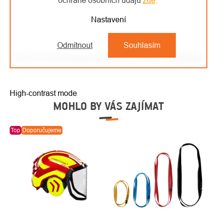
ochraně osobních údajů
zde
.
Nastavení
Odmítnout
Souhlasím
NOTCH stromolezecké stupačky ERGO CLIMBERS
High-contrast mode
MOHLO BY VÁS ZAJÍMAT
Top
Doporučujeme