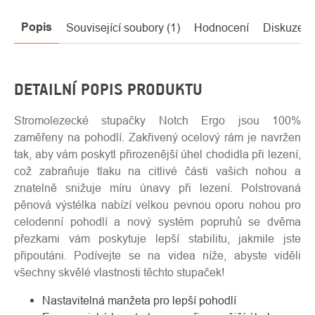
Popis
Související soubory (1)
Hodnocení
Diskuze
DETAILNÍ POPIS PRODUKTU
Stromolezecké stupačky Notch Ergo jsou 100%
zaměřeny na pohodlí. Zakřivený ocelový rám je navržen
tak, aby vám poskytl přirozenější úhel chodidla při lezení,
což zabraňuje tlaku na citlivé části vašich nohou a
znatelně snižuje míru únavy při lezení. Polstrovaná
pěnová výstélka nabízí velkou pevnou oporu nohou pro
celodenní pohodlí a nový systém popruhů se dvěma
přezkami vám poskytuje lepší stabilitu, jakmile jste
připoutáni. Podívejte se na videa níže, abyste viděli
všechny skvělé vlastnosti těchto stupaček!
Nastavitelná manžeta pro lepší pohodlí