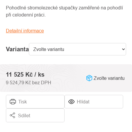
produktu
je
Pohodlné stromolezecké stupačky zaměřené na pohodlí
0,0
při celodenní práci.
z
5
Detailní informace
hvězdiček.
Varianta
11 525 Kč
/ ks
Zvolte variantu
9 524,79 Kč bez DPH
Tisk
Hlídat
Sdílet