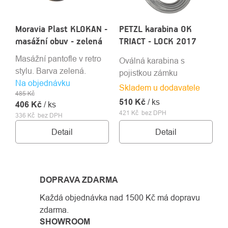
Moravia Plast KLOKAN -
PETZL karabina OK
masážní obuv - zelená
TRIACT - LOCK 2017
Masážní pantofle v retro
Oválná karabina s
stylu. Barva zelená.
pojistkou zámku
Na objednávku
Skladem u dodavatele
485 Kč
510 Kč
/ ks
406 Kč
/ ks
421 Kč bez DPH
336 Kč bez DPH
Detail
Detail
DOPRAVA ZDARMA
Každá objednávka nad 1500 Kč má dopravu
zdarma.
SHOWROOM