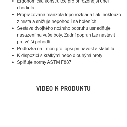
Ergonomická konstrukce pro přirozenější úhel
chodidla
Přepracovaná manžeta lépe rozkládá tlak, neklouže
z místa a snižuje nepohodlí na holeních
Sestava dvojitého nožního popruhu usnadňuje
nasazení na vaše boty. Zadní popruh lze nastavit
pro větší pohodlí
Podložka na třmen pro lepší přilnavost a stabilitu
K dispozici s krátkými nebo dlouhými hroty
Splňuje normy ASTM F887
VIDEO K PRODUKTU