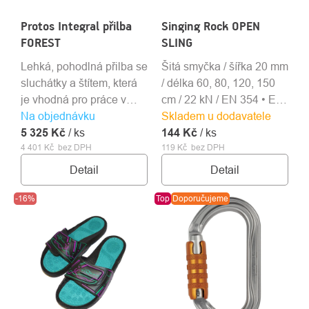
Protos Integral přilba
Singing Rock OPEN
FOREST
SLING
Lehká, pohodlná přilba se
Šitá smyčka / šířka 20 mm
sluchátky a štítem, která
/ délka 60, 80, 120, 150
je vhodná pro práce v
cm / 22 kN / EN 354 • EN
Na objednávku
lese a práce s motorovou
Skladem u dodavatele
566 • EN 795B
5 325 Kč
pilou.
/ ks
144 Kč
/ ks
4 401 Kč bez DPH
119 Kč bez DPH
Detail
Detail
-16%
Top
Doporučujeme