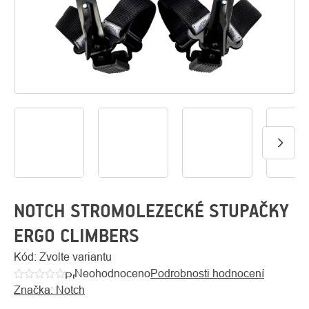
O
Kontakty
nás
NOTCH STROMOLEZECKÉ STUPAČKY
ERGO CLIMBERS
Kód:
Zvolte variantu
Neohodnoceno
Podrobnosti hodnocení
Průměrné
Značka:
Notch
hodnocení