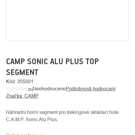
CAMP SONIC ALU PLUS TOP
SEGMENT
O
Kód:
355501
Kontakty
nás
Neohodnoceno
Podrobnosti hodnocení
Průměrné
Značka:
CAMP
hodnocení
produktu
je
Náhradní horní segment pro trekingové skládací hole
0,0
C.A.M.P. Sonic Alu Plus.
z
5