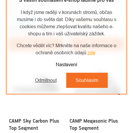
S vaším souhlasem e-shop ladíme pro vás
Náhradní horní segment
Náhradní horní segment
pro dámské trekingové
pro turistické hole
I když jsme raději v korunách stromů, občas
skládací hole C.A.M.P.
C.A.M.P. Carbon Mix
musíme i do světa dat. Díky vašemu souhlasu s
Na objednávku
Sonic Alu W Plus.
Skladem u dodavatele
Plus.
cookies můžeme zlepšovat kvalitu našeho e-
450 Kč
/ ks
567 Kč
/ ks
shopu a tím i váš uživatelský zážitek.
372 Kč bez DPH
469 Kč bez DPH
Do košíku
Do košíku
Chcete vědět víc? Mrkněte na naše informace o
ochraně osobních údajů
zde
.
Nastavení
Odmítnout
Souhlasím
CAMP Sky Carbon Plus
CAMP Megasonic Plus
Top Segment
Top Segment