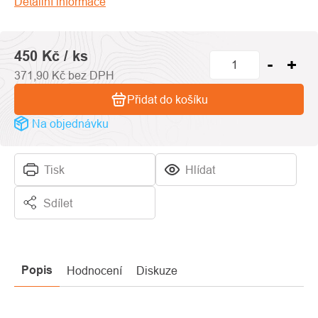
Detailní informace
hvězdiček.
450 Kč
/ ks
371,90 Kč bez DPH
Přidat do košíku
Na objednávku
Tisk
Hlídat
Sdílet
Popis
Hodnocení
Diskuze