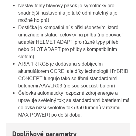
Nastavitelný hlavový pásek je symetrický pro
snadnější nastavení a je také odnímatelný a je
možné ho prát
Destička je kompatibilní s příslušenstvím, které
umožňuje instalaci čelovky na přilbu (nalepovací
adaptér HELMET ADAPT pro různé typy přileb
nebo SLOT ADAPT pro přilby s kompatibilním
slotem)
ARIA 1R RGB je dodávána s dobíjecím
akumulátorem CORE, ale díky technologii HYBRID
CONCEPT funguje také se třemi standardními
bateriemi AAA/LR03 (nejsou součástí balení)
Čelovka automaticky rozpozná zdroj energie a
upravuje světelný tok; se standardními bateriemi má
čelovka nižší světelný tok (350 lumenů v režimu
MAX POWER) po delší dobu.
Doplňkové parametry