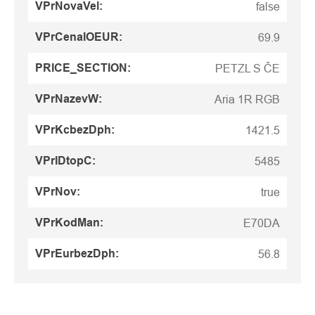
VPrNovaVel
:
false
VPrCenaIOEUR
:
69.9
PRICE_SECTION
:
PETZL S ČE
VPrNazevW
:
Aria 1R RGB
VPrKcbezDph
:
1421.5
VPrIDtopC
:
5485
VPrNov
:
true
VPrKodMan
:
E70DA
VPrEurbezDph
:
56.8