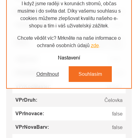
I když jsme raději v korunách stromů, občas
musíme i do světa dat. Díky vašemu souhlasu s
Světelný tok
:
475 lm
cookies můžeme zlepšovat kvalitu našeho e-
Režimy svícení
:
3 čiré / 2 RGB
shopu a tím i váš uživatelský zážitek.
Chcete vědět víc? Mrkněte na naše informace o
3xAAA/LR03 alkalické,
Zdroj
:
ochraně osobních údajů
zde
.
lithiové, Ni-MH, CORE
Nastavení
Odolnost
:
IPX67
VPrKatInt
:
450
Odmítnout
Souhlasím
VPrKodMaster
:
140967
VPrDruh
:
Čelovka
VPrInovace
:
false
VPrNovaBarv
:
false