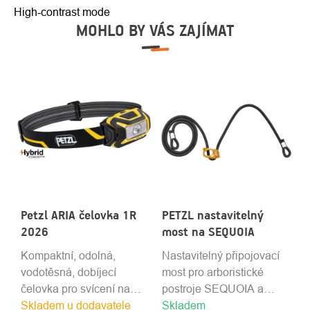
High-contrast mode
MOHLO BY VÁS ZAJÍMAT
Petzl ARIA čelovka 1R
PETZL nastavitelný
2026
most na SEQUOIA
Kompaktní, odolná,
Nastavitelný připojovací
vodotěsná, dobíjecí
most pro arboristické
čelovka pro svícení na
postroje SEQUOIA a
Skladem u dodavatele
blízko
Skladem
SEQUOIA SRT