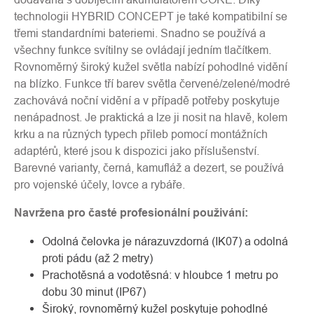
technologii HYBRID CONCEPT je také kompatibilní se
třemi standardními bateriemi. Snadno se používá a
všechny funkce svítilny se ovládají jedním tlačítkem.
Rovnoměrný široký kužel světla nabízí pohodlné vidění
na blízko. Funkce tří barev světla červené/zelené/modré
zachovává noční vidění a v případě potřeby poskytuje
nenápadnost. Je praktická a lze ji nosit na hlavě, kolem
krku a na různých typech přileb pomocí montážních
adaptérů, které jsou k dispozici jako příslušenství.
Barevné varianty, černá, kamufláž a dezert, se používá
pro vojenské účely, lovce a rybáře.
Navržena pro časté profesionální použivání:
Odolná čelovka je nárazuvzdorná (IK07) a odolná
proti pádu (až 2 metry)
Prachotěsná a vodotěsná: v hloubce 1 metru po
dobu 30 minut (IP67)
Široký, rovnoměrný kužel poskytuje pohodlné