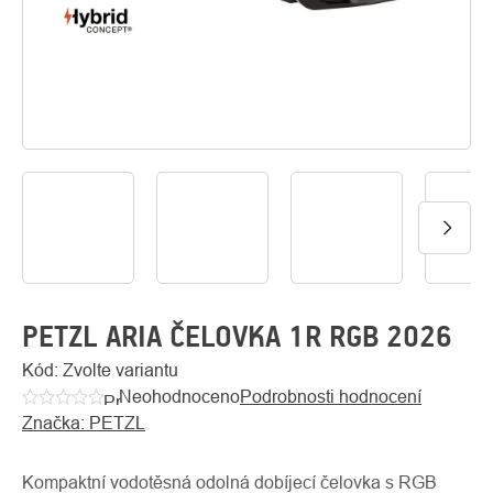
O
Kontakty
nás
PETZL ARIA ČELOVKA 1R RGB 2026
Kód:
Zvolte variantu
Neohodnoceno
Podrobnosti hodnocení
Průměrné
Značka:
PETZL
hodnocení
produktu
je
Kompaktní vodotěsná odolná dobíjecí čelovka s RGB