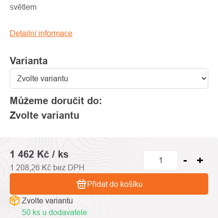
0,0
světlem
z
5
Detailní informace
hvězdiček.
Varianta
Můžeme doručit do:
Zvolte variantu
1 462 Kč
/ ks
1 208,26 Kč bez DPH
Přidat do košíku
Zvolte variantu
50 ks u dodavatele