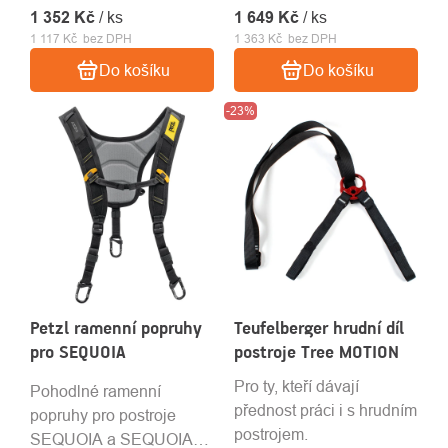
1 352 Kč
/ ks
1 649 Kč
/ ks
1 117 Kč bez DPH
1 363 Kč bez DPH
Do košíku
Do košíku
-23%
Petzl ramenní popruhy
Teufelberger hrudní díl
pro SEQUOIA
postroje Tree MOTION
Pro ty, kteří dávají
Pohodlné ramenní
přednost práci i s hrudním
popruhy pro postroje
postrojem.
SEQUOIA a SEQUOIA