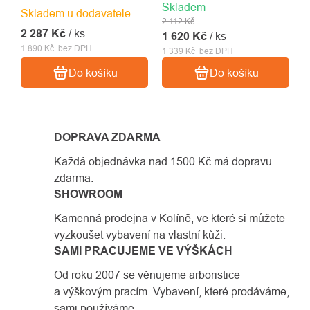
Skladem
PLUS s připojovacími
Skladem u dodavatele
2 112 Kč
body pro výstupový
2 287 Kč
/ ks
1 620 Kč
/ ks
systém SRS
1 890 Kč bez DPH
1 339 Kč bez DPH
Do košíku
Do košíku
DOPRAVA ZDARMA
Každá objednávka nad 1500 Kč má dopravu
zdarma.
SHOWROOM
Kamenná prodejna v Kolíně, ve které si můžete
vyzkoušet vybavení na vlastní kůži.
SAMI PRACUJEME VE VÝŠKÁCH
Od roku 2007 se věnujeme arboristice
a výškovým pracím. Vybavení, které prodáváme,
sami používáme.