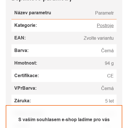
Název parametru
Parametr
Kategorie
:
Postroje
EAN
:
Zvolte variantu
Barva
:
Černá
Hmotnost
:
94 g
Certifikace
:
CE
VPrBarva
:
Černá
Záruka
:
5 let
Doba svícení
:
110 hod
S vaším souhlasem e-shop ladíme pro vás
Dosvit
:
75 m