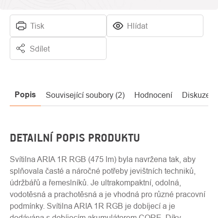
Tisk
Hlídat
Sdílet
Popis
Související soubory (2)
Hodnocení
Diskuze
DETAILNÍ POPIS PRODUKTU
Svítilna ARIA 1R RGB (475 lm) byla navržena tak, aby
splňovala časté a náročné potřeby jevištních techniků,
údržbářů a řemeslníků. Je ultrakompaktní, odolná,
vodotěsná a prachotěsná a je vhodná pro různé pracovní
podmínky. Svítilna ARIA 1R RGB je dobíjecí a je
dodávána s dobíjecím akumulátorem CORE. Díky