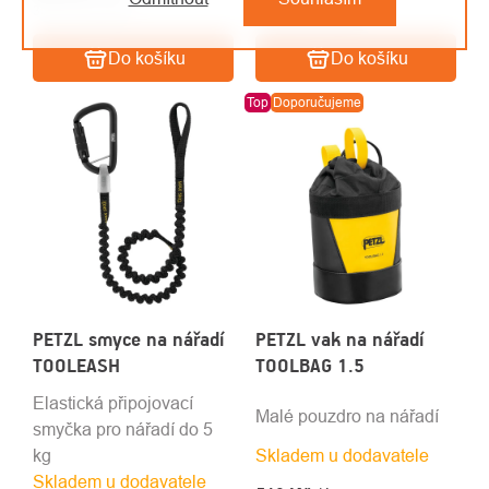
384 Kč
1,25m.
/ ks
301 Kč bez DPH
317 Kč bez DPH
Do košíku
Do košíku
Top
Doporučujeme
PETZL smyce na nářadí
PETZL vak na nářadí
TOOLEASH
TOOLBAG 1.5
Elastická připojovací
Malé pouzdro na nářadí
smyčka pro nářadí do 5
kg
Skladem u dodavatele
Skladem u dodavatele