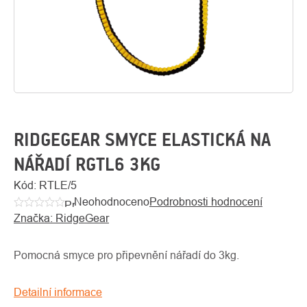
RIDGEGEAR SMYCE ELASTICKÁ NA
NÁŘADÍ RGTL6 3KG
O
Kód:
RTLE/5
Kontakty
nás
Neohodnoceno
Podrobnosti hodnocení
Průměrné
Značka:
RidgeGear
hodnocení
produktu
je
Pomocná smyce pro připevnění nářadí do 3kg.
0,0
z
Detailní informace
5