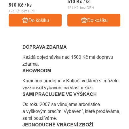
510 Kč
/ ks
510 Kč
/ ks
421 Kč bez DPH
421 Kč bez DPH
Do košíku
Do košíku
DOPRAVA ZDARMA
Každá objednávka nad 1500 Kč má dopravu
zdarma.
SHOWROOM
Kamenná prodejna v Kolíně, ve které si můžete
vyzkoušet vybavení na vlastní kůži.
SAMI PRACUJEME VE VÝŠKÁCH
Od roku 2007 se věnujeme arboristice
a výškovým pracím. Vybavení, které prodáváme,
sami používáme.
JEDNODUCHÉ VRÁCENÍ ZBOŽÍ