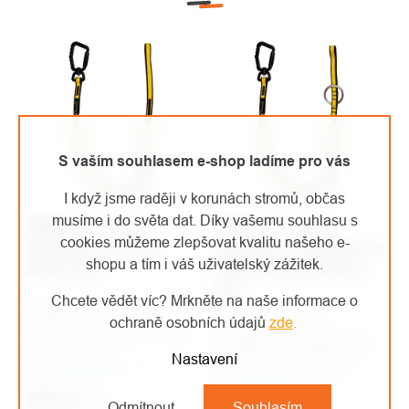
S vaším souhlasem e-shop ladíme pro vás
I když jsme raději v korunách stromů, občas
musíme i do světa dat. Díky vašemu souhlasu s
RidgeGear smyce
RidgeGear smyce
cookies můžeme zlepšovat kvalitu našeho e-
elastická na nářadí
elastická s kroužkem na
shopu a tím i váš uživatelský zážitek.
RGTL6 5kg
motorovou pilu RGTL9
5kg
Chcete vědět víc? Mrkněte na naše informace o
Elastická smyce pro
Elastická smyce s
ochraně osobních údajů
zde
.
připevnění nářadí do 5kg.
kroužkem pro připevnění
Nastavení
Na objednávku
motorové pily do 5kg.
Na objednávku
Délka po prodloužení
364 Kč
/ ks
Odmítnout
Souhlasím