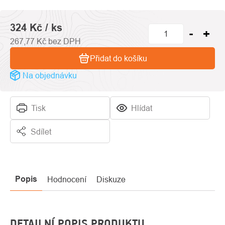
hvězdiček.
324 Kč
/ ks
267,77 Kč bez DPH
Přidat do košíku
Na objednávku
Tisk
Hlídat
Sdílet
Popis
Hodnocení
Diskuze
DETAILNÍ POPIS PRODUKTU