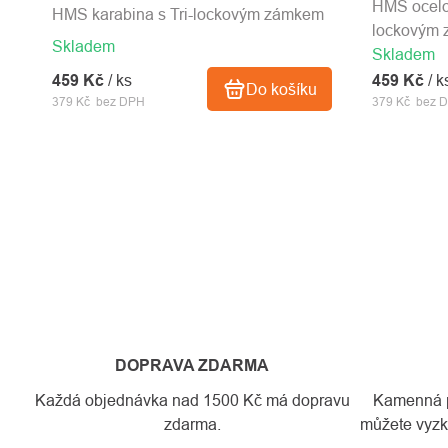
HMS ocelov
HMS karabina s Tri-lockovým zámkem
lockovým 
Skladem
Skladem
459 Kč
/ ks
459 Kč
/ k
Do košíku
379 Kč bez DPH
379 Kč bez 
DOPRAVA ZDARMA
Každá objednávka nad 1500 Kč má dopravu
Kamenná pr
zdarma.
můžete vyzko