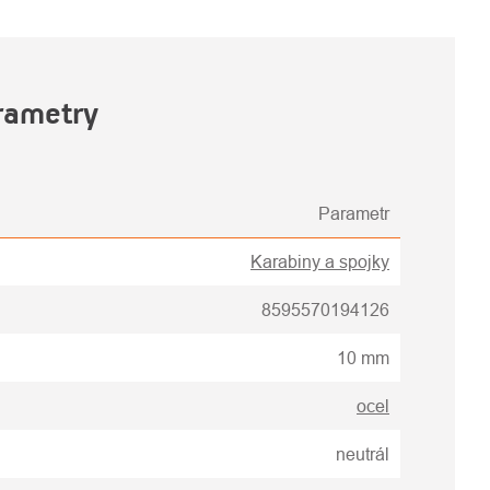
rametry
Parametr
Karabiny a spojky
8595570194126
10 mm
ocel
neutrál