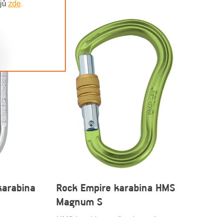
ajů
zde
.
karabina
Rock Empire karabina HMS
Magnum S