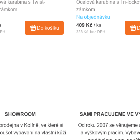
á karabina s Twist-
Ocelová karabina s Tri-lock
zámkem.
zámkem.
Na objednávku
s
409 Kč
/ ks
Do košíku
D
DPH
338 Kč bez DPH
SHOWROOM
SAMI PRACUJEME VE 
odejna v Kolíně, ve které si
Od roku 2007 se věnujeme a
ušet vybavení na vlastní kůži.
a výškovým pracím. Vybave