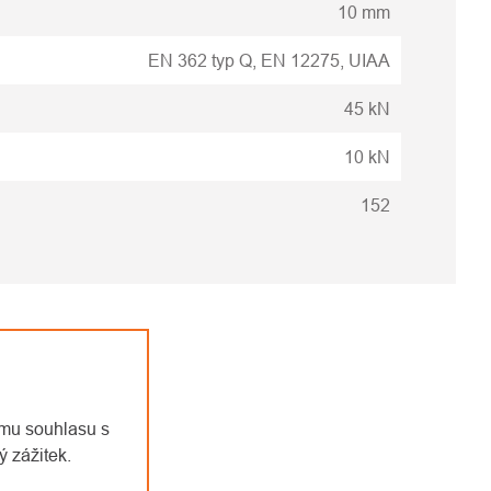
10 mm
EN 362 typ Q, EN 12275, UIAA
45 kN
10 kN
152
emu souhlasu s
 zážitek.