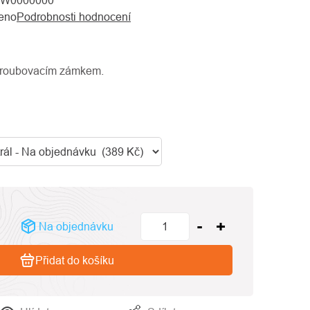
0W0000000
eno
Podrobnosti hodnocení
šroubovacím zámkem.
Na objednávku
Přidat do košíku