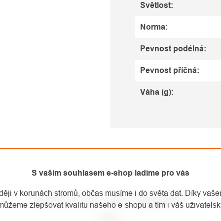
Světlost
:
Norma
:
Pevnost podélná
:
Pevnost příčná
:
Váha (g)
:
S vaším souhlasem e-shop ladíme pro vás
aději v korunách stromů, občas musíme i do světa dat. Díky vaš
MOHLO BY VÁS ZAJÍMAT
můžeme zlepšovat kvalitu našeho e-shopu a tím i váš uživatelský