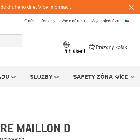
 do druhého dne.
Více informací.
O nás
Kontakty
Vše o nákupu
Moje objednávka
Prázdný košík
Nákupní košík
Přihlášení
ÁDU
SLUŽBY
SAFETY ZÓNA
VÍCE
RE MAILLON D