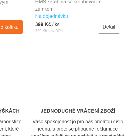
HMS karabina se šroubovacím
ovým
zámkem.
Na objednávku
399 Kč
/ ks
Detail
o košíku
330 Kč bez DPH
VÝŠKÁCH
JEDNODUCHÉ VRÁCENÍ ZBOŽÍ
rboristice
Vaše spokojenost je pro nás prioritou číslo
ní, které
jedna, a proto se případné reklamace