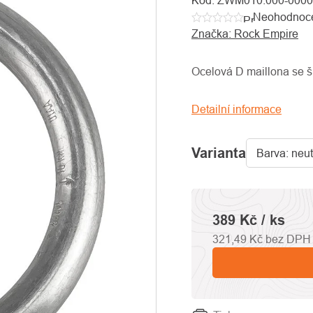
Kód:
ZWM010.000-000
Neohodnoc
Průměrné
Značka:
Rock Empire
hodnocení
produktu
je
Ocelová D maillona se 
0,0
z
Detailní informace
5
hvězdiček.
Varianta
389 Kč
/ ks
321,49 Kč bez DPH