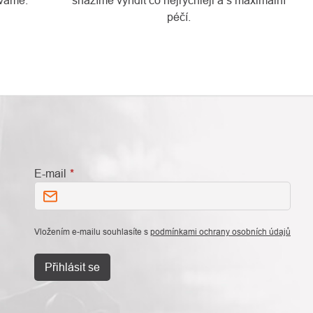
váme.
snažíme vyřídit co nejrychleji a s maximální
péčí.
E-mail
Vložením e-mailu souhlasíte s
podmínkami ochrany osobních údajů
Přihlásit se