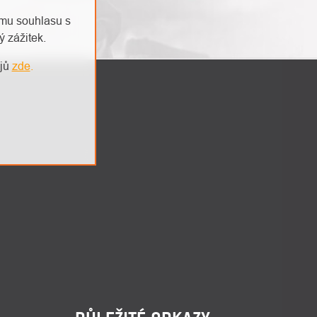
emu souhlasu s
 zážitek.
ajů
zde
.