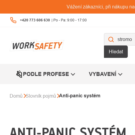
Přejít
Vážení zákazníci, při nákupu n
na
obsah
+420 773 606 630
Hledat
PODLE PROFESE
VYBAVENÍ
Anti-panic systém
Domů
Slovník pojmů
ANTI-PANIC SYSTÉM