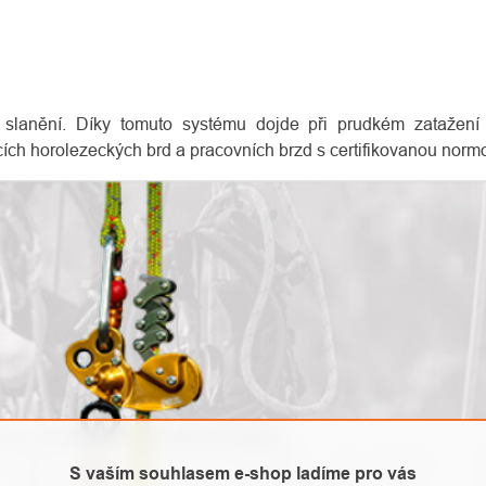
slanění. Díky tomuto systému dojde při prudkém zatažení 
cích horolezeckých brd a pracovních brzd s certifikovanou nor
nových produktech na našem e-shopu.
S vaším souhlasem e-shop ladíme pro vás