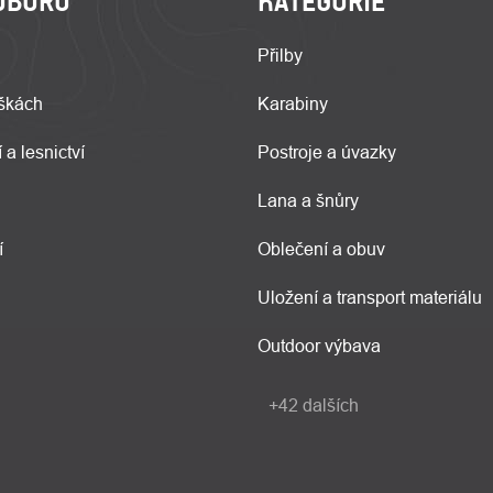
OBORU
KATEGORIE
Přilby
škách
Karabiny
 a lesnictví
Postroje a úvazky
Lana a šnůry
í
Oblečení a obuv
Uložení a transport materiálu
Outdoor výbava
+42 dalších