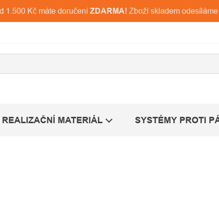
ad 1.500 Kč máte doručení
ZDARMA!
Zboží skladem odesíláme
REALIZAČNÍ MATERIÁL
SYSTÉMY PROTI P