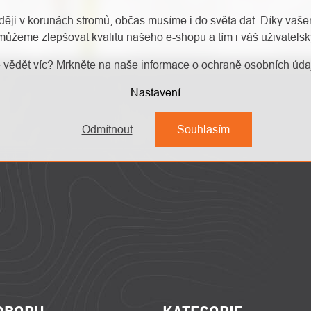
aději v korunách stromů, občas musíme i do světa dat. Díky vaš
můžeme zlepšovat kvalitu našeho e-shopu a tím i váš uživatelský
 vědět víc? Mrkněte na naše informace o ochraně osobních úd
Nastavení
Odmítnout
Souhlasím