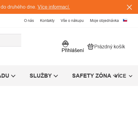
 do druhého dne.
Více informací.
O nás
Kontakty
Vše o nákupu
Moje objednávka
Prázdný košík
Nákupní košík
Přihlášení
ÁDU
SLUŽBY
SAFETY ZÓNA
VÍCE