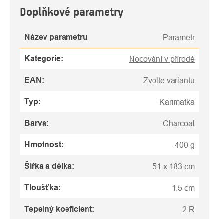
Doplňkové parametry
Název parametru
Parametr
Kategorie
:
Nocování v přírodě
EAN
:
Zvolte variantu
Typ
:
Karimatka
Barva
:
Charcoal
Hmotnost
:
400 g
Šířka a délka
:
51 x 183 cm
Tloušťka
:
1.5 cm
Tepelný koeficient
:
2 R