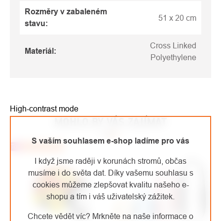
Rozměry v zabaleném
51 x 20 cm
stavu
:
Cross Linked
Materiál
:
Polyethylene
High-contrast mode
MOHLO BY VÁS ZAJÍMAT
S vaším souhlasem e-shop ladíme pro vás
Top
Doporučujeme
I když jsme raději v korunách stromů, občas
musíme i do světa dat. Díky vašemu souhlasu s
cookies můžeme zlepšovat kvalitu našeho e-
shopu a tím i váš uživatelský zážitek.
Chcete vědět víc? Mrkněte na naše informace o