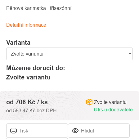
produktu
je
Pěnová karimatka - třísezónní
0,0
z
Detailní informace
5
hvězdiček.
Varianta
Můžeme doručit do:
Zvolte variantu
od
706 Kč
/ ks
Zvolte variantu
6 ks u dodavatele
od
583,47 Kč
bez DPH
Tisk
Hlídat