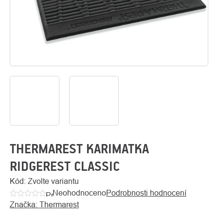
O
Kontakty
nás
THERMAREST KARIMATKA
RIDGEREST CLASSIC
Kód:
Zvolte variantu
Neohodnoceno
Podrobnosti hodnocení
Průměrné
Značka:
Thermarest
hodnocení