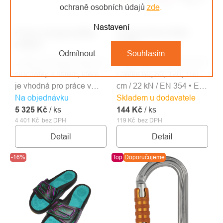
ochraně osobních údajů
zde
.
Nastavení
Protos Integral přilba
Singing Rock OPEN
FOREST
SLING
Odmítnout
Souhlasím
Lehká, pohodlná přilba se
Šitá smyčka / šířka 20 mm
sluchátky a štítem, která
/ délka 60, 80, 120, 150
je vhodná pro práce v
cm / 22 kN / EN 354 • EN
Na objednávku
lese a práce s motorovou
Skladem u dodavatele
566 • EN 795B
5 325 Kč
pilou.
/ ks
144 Kč
/ ks
4 401 Kč bez DPH
119 Kč bez DPH
Detail
Detail
-16%
Top
Doporučujeme