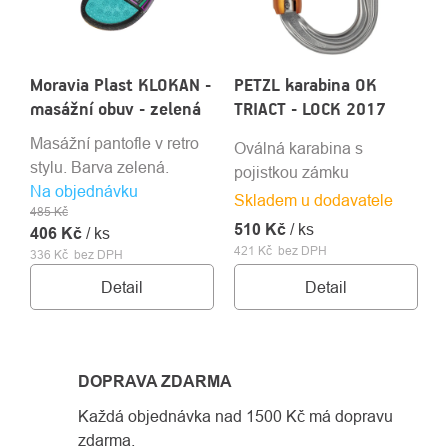
Moravia Plast KLOKAN -
PETZL karabina OK
masážní obuv - zelená
TRIACT - LOCK 2017
Masážní pantofle v retro
Oválná karabina s
stylu. Barva zelená.
pojistkou zámku
Na objednávku
Skladem u dodavatele
485 Kč
510 Kč
/ ks
406 Kč
/ ks
421 Kč bez DPH
336 Kč bez DPH
Detail
Detail
DOPRAVA ZDARMA
Každá objednávka nad 1500 Kč má dopravu
zdarma.