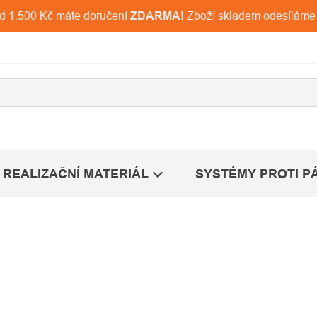
ad 1.500 Kč máte doručení
ZDARMA!
Zboží skladem odesíláme
REALIZAČNÍ MATERIÁL
SYSTÉMY PROTI P