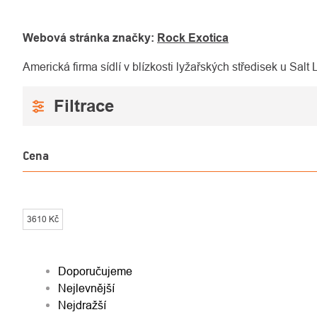
Webová stránka značky:
Rock Exotica
Americká firma sídlí v blízkosti lyžařských středisek u Salt
Cena
3610
Kč
ŘAZENÍ
Doporučujeme
Nejlevnější
PRODUKTŮ
Nejdražší