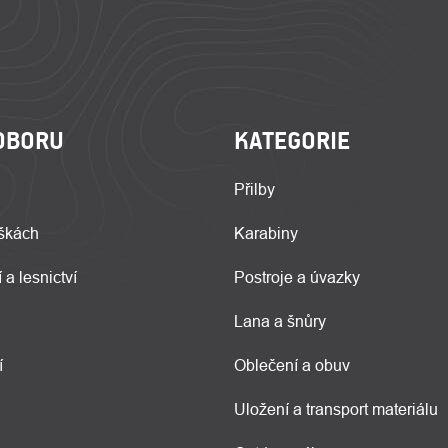
OBORU
KATEGORIE
Přilby
škách
Karabiny
 a lesnictví
Postroje a úvazky
Lana a šnůry
í
Oblečení a obuv
Uložení a transport materiálu