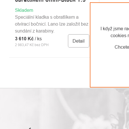
Skladem
Speciální kladka s obratlíkem a
otvírací bočnicí. Lano lze založit bez
I když jsme r
sundání z karabiny.
cookies 
3 610 Kč
/ ks
Detail
2 983,47 Kč bez DPH
Chcete
OVLÁDACÍ
PRVKY
VÝPISU