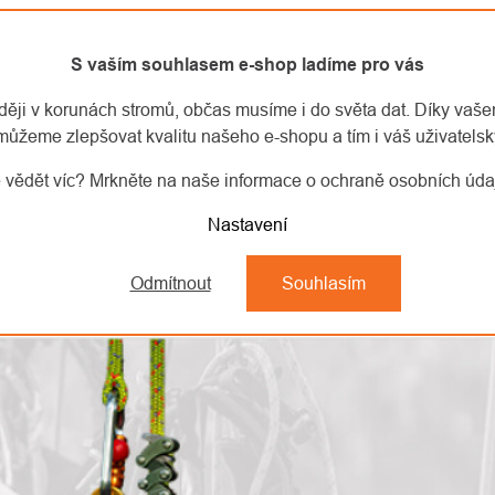
S vaším souhlasem e-shop ladíme pro vás
aději v korunách stromů, občas musíme i do světa dat. Díky vaš
můžeme zlepšovat kvalitu našeho e-shopu a tím i váš uživatelský
 vědět víc? Mrkněte na naše informace o ochraně osobních úd
Nastavení
Odmítnout
Souhlasím