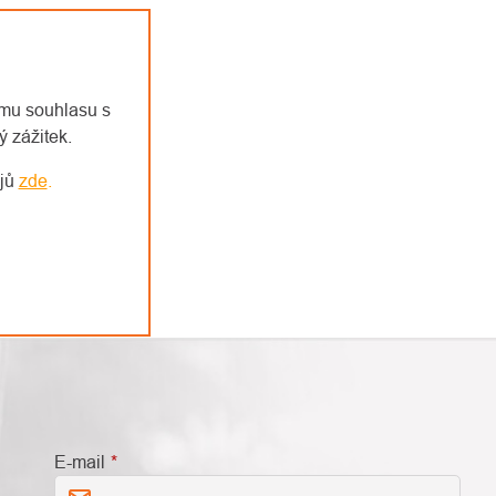
emu souhlasu s
 zážitek.
ajů
zde
.
E-mail