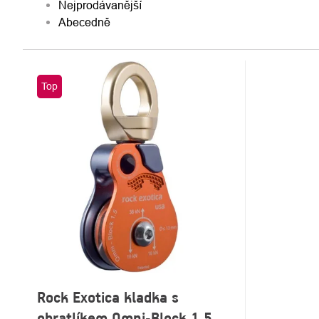
Nejprodávanější
Abecedně
VÝPIS
Top
PRODUKTŮ
Rock Exotica kladka s
obratlíkem Omni-Block 1.5