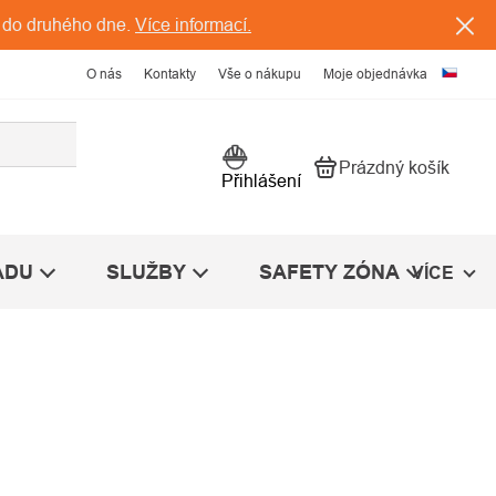
 do druhého dne.
Více informací.
O nás
Kontakty
Vše o nákupu
Moje objednávka
Prázdný košík
Nákupní košík
Přihlášení
ÁDU
SLUŽBY
SAFETY ZÓNA
VÍCE