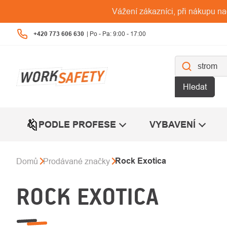
Přejít
Vážení zákazníci, při nákupu n
na
obsah
+420 773 606 630
Hledat
PODLE PROFESE
VYBAVENÍ
Rock Exotica
Domů
Prodávané značky
ROCK EXOTICA