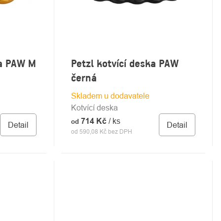
ka PAW M
Petzl kotvící deska PAW
černá
Skladem u dodavatele
Kotvící deska
714 Kč
/ ks
od
Detail
Detail
od 590,08 Kč bez DPH