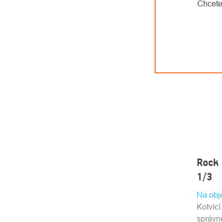
Chcete
Rock 
1/3
Na obj
Kotvící
správn