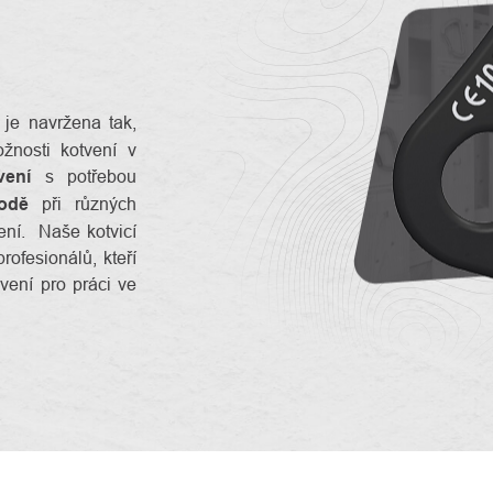
je navržena tak,
žnosti kotvení v
vení
s potřebou
odě
při různých
ení. Naše kotvicí
ofesionálů, kteří
vení pro práci ve