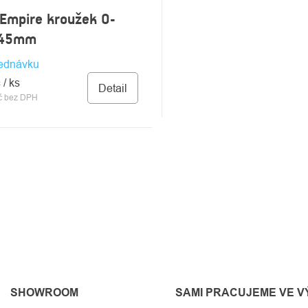
Empire kroužek O-
 45mm
ednávku
č
/ ks
Detail
č bez DPH
DACÍ
Y
SU
SHOWROOM
SAMI PRACUJEME VE 