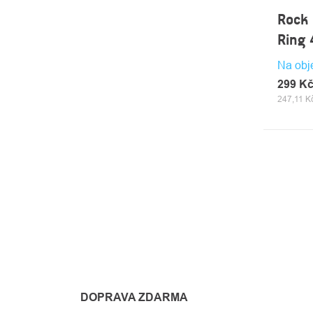
Rock 
Ring
Na obj
299 K
247,11 K
OVLÁ
PRVK
VÝPI
DOPRAVA ZDARMA