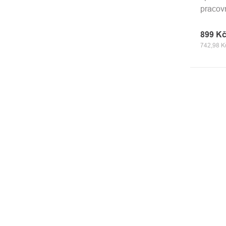
pracov
899 K
742,98 K