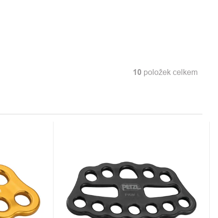
10
položek celkem