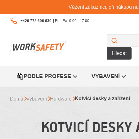
Přejít
Vážení zákazníci, při nákupu n
na
obsah
+420 773 606 630
Hledat
PODLE PROFESE
VYBAVENÍ
Kotvicí desky a zařízení
Domů
Vybavení
Hardware
KOTVICÍ DESKY 