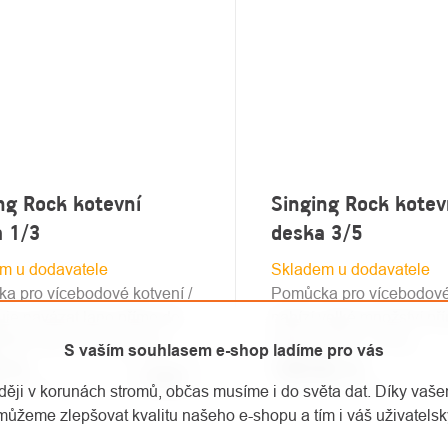
ng Rock kotevní
Singing Rock kotev
a 1/3
deska 3/5
m u dodavatele
Skladem u dodavatele
a pro vícebodové kotvení /
Pomůcka pro vícebodové 
je navázat lano přímo do
nabízí velké množství př
koliv oka / 36 kN / 65 g
bodů / 50 kN / 145 g
S vaším souhlasem e-shop ladíme pro vás
č
/ ks
1 251 Kč
/ ks
Detail
aději v korunách stromů, občas musíme i do světa dat. Díky vaš
č bez DPH
1 033,88 Kč bez DPH
můžeme zlepšovat kvalitu našeho e-shopu a tím i váš uživatelský