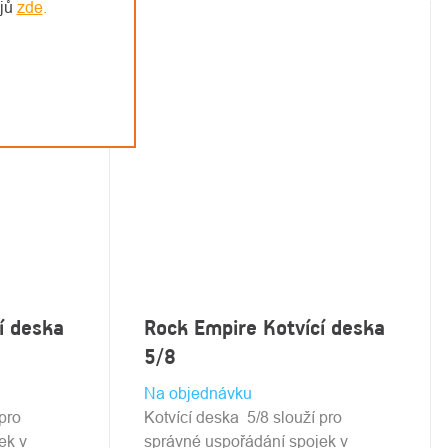
ajů
zde
.
í deska
Rock Empire Kotvící deska
5/8
Na objednávku
pro
Kotvící deska 5/8 slouží pro
ek v
správné uspořádání spojek v