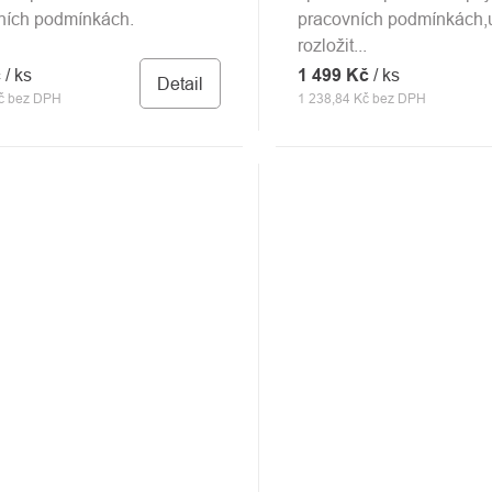
ních podmínkách.
pracovních podmínkách
rozložit...
č
/ ks
1 499 Kč
/ ks
Detail
č bez DPH
1 238,84 Kč bez DPH