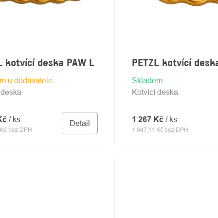
 kotvící deska PAW L
PETZL kotvící des
m u dodavatele
Skladem
í deska
Kotvící deska
 Kč
/ ks
1 267 Kč
/ ks
Detail
 Kč bez DPH
1 047,11 Kč bez DPH