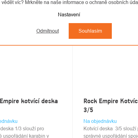
 vědět víc? Mrkněte na naše informace o ochraně osobních úd
Nastavení
Odmítnout
Souhlasím
Empire kotvící deska
Rock Empire Kotvíc
3/5
ednávku
Na objednávku
 deska 1/3 slouží pro
Kotvící deska 3/5 slouží 
é uspořádání karabin v
správné uspořádání spoj