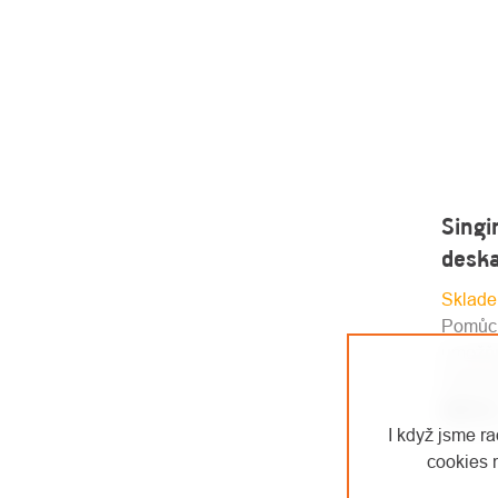
Singi
desk
Sklade
Pomůck
umožňu
kterého
648 K
I když jsme r
535,54 K
cookies 