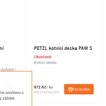
ní
PETZL kotvící deska PAW S
Ukončené
Kotvící deska
kotvení /
ípojných
672 Kč
/ ks
Detail
Do košíku
emu souhlasu s
555,37 Kč bez DPH
 zážitek.