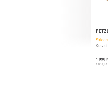
PETZL
Sklade
Kotvíc
1 998
1 651,24