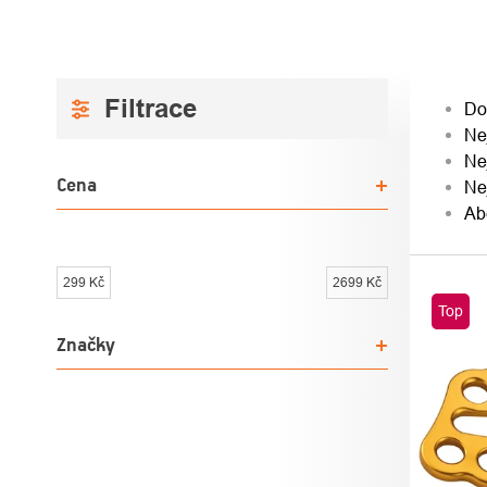
POSTRANNÍ
ŘAZ
Do
Ne
PANEL
PRO
Ne
Cena
Ne
Ab
299
Kč
2699
Kč
VÝPI
Top
PRO
Značky