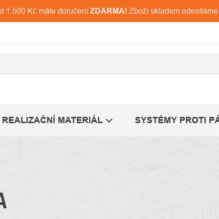
ad 1.500 Kč máte doručení
ZDARMA!
Zboží skladem odesíláme
REALIZAČNÍ MATERIÁL
SYSTÉMY PROTI P
A