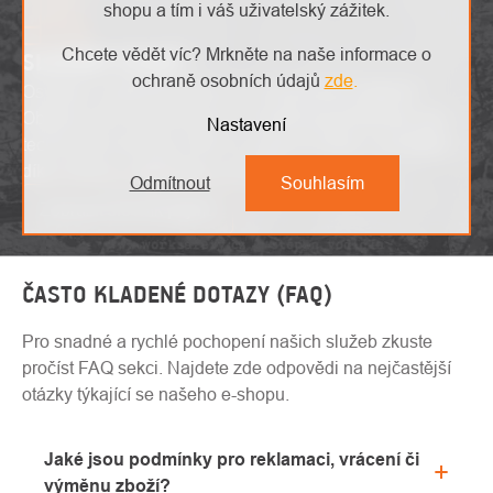
shopu a tím i váš uživatelský zážitek.
Chcete vědět víc? Mrkněte na naše informace o
SLOVNÍK POJMŮ
ochraně osobních údajů
zde
.
Osvojte si odborné pojmy bez zbytečného zmatení!
Objevte náš slovník pojmů a získáte jasný přehled nad
Nastavení
technickými termíny. Učte se a porozumějte s pohodlím
díky našemu užitečnému slovníku.
Odmítnout
Souhlasím
Zobrazit slovník pojmů
ČASTO KLADENÉ DOTAZY (FAQ)
Pro snadné a rychlé pochopení našich služeb zkuste
pročíst FAQ sekci. Najdete zde odpovědi na nejčastější
otázky týkající se našeho e-shopu.
Jaké jsou podmínky pro reklamaci, vrácení či
výměnu zboží?