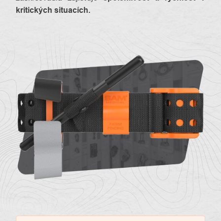
kritických situacích.
O
Kontakty
nás