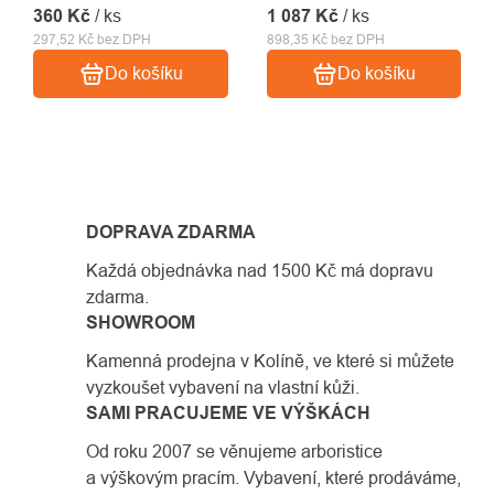
360 Kč
/ ks
1 087 Kč
/ ks
297,52 Kč bez DPH
898,35 Kč bez DPH
Do košíku
Do košíku
OVLÁDACÍ
PRVKY
DOPRAVA ZDARMA
VÝPISU
Každá objednávka nad 1500 Kč má dopravu
zdarma.
SHOWROOM
Kamenná prodejna v Kolíně, ve které si můžete
vyzkoušet vybavení na vlastní kůži.
SAMI PRACUJEME VE VÝŠKÁCH
Od roku 2007 se věnujeme arboristice
a výškovým pracím. Vybavení, které prodáváme,