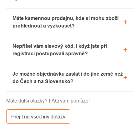
Veškeré informace ohledně reklamací naleznete
Máte kamennou prodejnu, kde si mohu zboží
v sekci "Vše o nákupu" nebo nás kontaktujte
prohlédnout a vyzkoušet?
emailem či telefonicky.
Ano, naše kamenná prodejna se nachází v Kolíně.
Nepřišel vám slevový kód, i když jste při
Rádi vám zde poradíme s výběrem vhodného
registraci postupovali správně?
vybavení, které si můžete vyzkoušet přímo v našem
showroomu.
Prosíme, nejprve projděte v emailové schránce
Je možné objednávku zaslat i do jiné země než
záložku „hromadné“ nebo „SPAM“, velice často zde
do Čech a na Slovensko?
email s kódem končí. Pokud jste i přesto svůj
slevový kód nenalezli, kontaktujte nás na
Ano, zásilku je možné poslat takřka kamkoliv skrze
info@pavouci.cz
Máte další otázky? FAQ vám pomůže!
GLS. Cena této dopravy je dle kalkulace od
dopravce.
Přejít na všechny dotazy