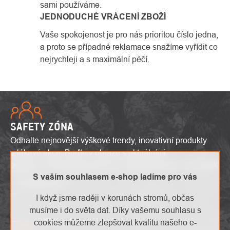
sami používáme.
JEDNODUCHÉ VRÁCENÍ ZBOŽÍ
Vaše spokojenost je pro nás prioritou číslo jedna,
a proto se případné reklamace snažíme vyřídit co
nejrychleji a s maximální péčí.
SAFETY ZÓNA
Odhalte nejnovější výškové trendy, inovativní produkty
a lákavé akce. Buďte v obraze s aktuálními
bezpečnostními upozorněními a prozkoumejte svět výšek!
S vaším souhlasem e-shop ladíme pro vás
To mě zajímá
I když jsme raději v korunách stromů, občas
musíme i do světa dat. Díky vašemu souhlasu s
cookies můžeme zlepšovat kvalitu našeho e-