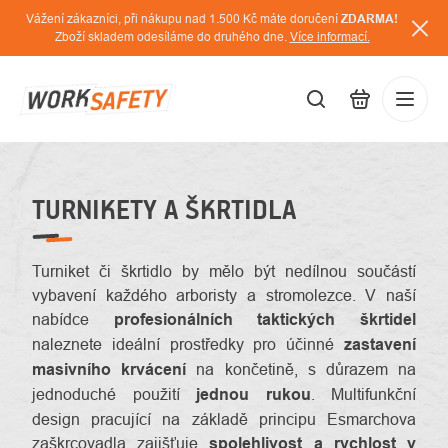
Přejít
Vážení zákazníci, při nákupu nad 1.500 Kč máte doručení
ZDARMA!
na
Zboží skladem odesíláme do druhého dne.
Více informací.
obsah
CZK
Přihláš
/
TURNIKETY A ŠKRTIDLA
Turniket či škrtidlo by mělo být nedílnou součástí
vybavení každého arboristy a stromolezce. V naší
nabídce
profesionálních taktických škrtidel
naleznete ideální prostředky pro účinné
zastavení
masivního krvácení
na končetině, s důrazem na
jednoduché použití
jednou rukou
. Multifunkční
design pracující na základě principu Esmarchova
zaškrcovadla zajišťuje
spolehlivost a rychlost v