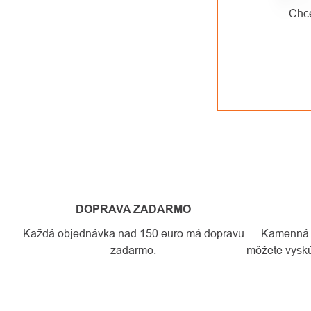
Chce
€42,98 
OVLÁ
PRVK
VÝPI
DOPRAVA ZADARMO
Každá objednávka nad 150 euro má dopravu
Kamenná pr
zadarmo.
môžete vyskú