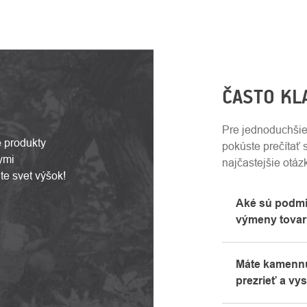
ČASTO KL
Pre jednoduchšie
e produkty
pokúste prečítať
ymi
najčastejšie otáz
e svet výšok!
Aké sú podmie
výmeny tova
Všetky informá
Máte kamennú
"Všetko o náku
prezrieť a vy
telefonicky.