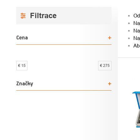
BOČNÝ
RAD
Od
Na
PANEL
PRO
Na
Cena
Na
Ab
€
15
€
275
VÝPI
PRO
Značky