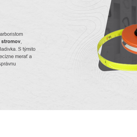
arboristom
a stromov
,
ladivka. S týmito
recízne merať a
 správnu