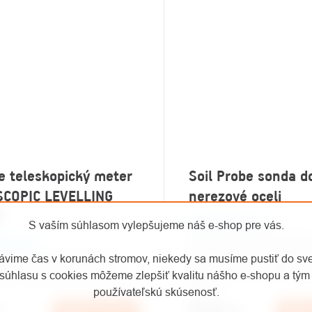
e teleskopický meter
Soil Probe sonda d
SCOPIC LEVELLING
nerezové oceli
F
Na objednávku
S vaším súhlasom vylepšujeme náš e-shop pre vás.
Sonda z nerezové oceli. 
ednávku
jako nástroj pro snímání 
rávime čas v korunách stromov, niekedy sa musíme pustiť do sv
opický meter v dĺžke 5m,
půdy o různé hustotě, pr
súhlasu s cookies môžeme zlepšiť kvalitu nášho e-shopu a tým 
možno použiť aj ako meraciu
vody a...
používateľskú skúsenosť.
s
€67,28
/ ks