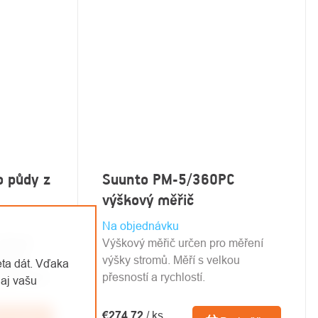
o půdy z
Suunto PM-5/360PC
výškový měřič
Na objednávku
Slouží
Výškový měřič určen pro měření
vrstvy
výšky stromů. Měří s velkou
eta dát. Vďaka
opustnosti
přesností a rychlostí.
aj vašu
€274,72
/ ks