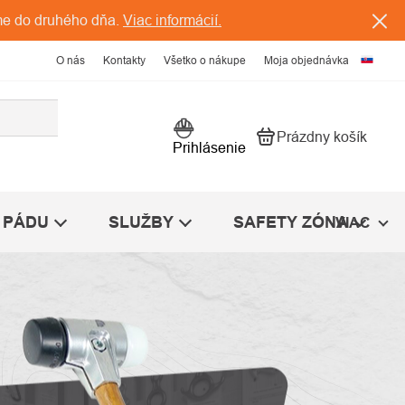
me do druhého dňa.
Viac informácií.
O nás
Kontakty
Všetko o nákupe
Moja objednávka
Prázdny košík
Nákupný košík
Prihlásenie
 PÁDU
SLUŽBY
SAFETY ZÓNA
VIAC