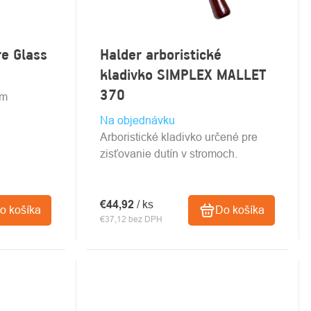
e Glass
Halder arboristické
kladivko SIMPLEX MALLET
370
ým
Na objednávku
Arboristické kladivko určené pre
zisťovanie dutín v stromoch.
€44,92
/ ks
o košíka
Do košíka
€37,12 bez DPH