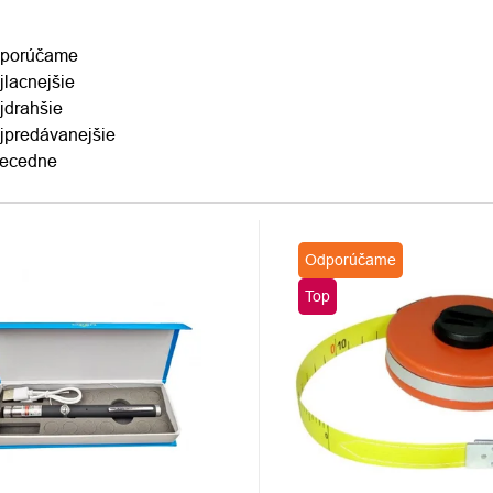
ENIE
porúčame
jlacnejšie
DUKTOV
jdrahšie
jpredávanejšie
ecedne
S
Odporúčame
DUKTOV
Top