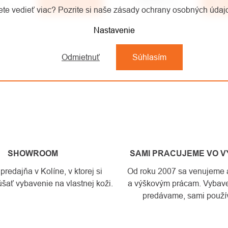
Do košíka
D
te vedieť viac? Pozrite si naše zásady ochrany osobných úda
bez DPH
€55,60 bez DPH
Nastavenie
DACIE
Odmietnuť
Súhlasím
Y
SU
SHOWROOM
SAMI PRACUJEME VO 
edajňa v Kolíne, v ktorej si
Od roku 2007 sa venujeme a
šať vybavenie na vlastnej koži.
a výškovým prácam. Vybave
predávame, sami použí