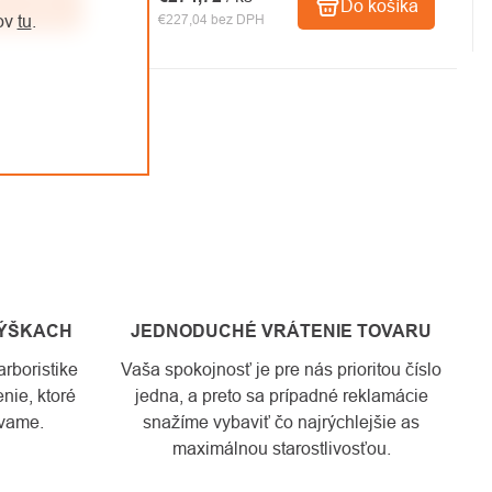
o košíka
Do košíka
jov
tu
.
€227,04 bez DPH
VÝŠKACH
JEDNODUCHÉ VRÁTENIE TOVARU
rboristike
Vaša spokojnosť je pre nás prioritou číslo
nie, ktoré
jedna, a preto sa prípadné reklamácie
vame.
snažíme vybaviť čo najrýchlejšie as
maximálnou starostlivosťou.