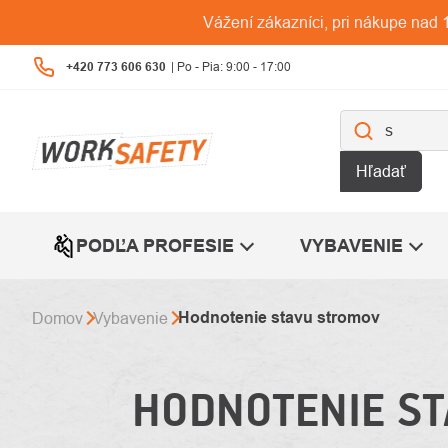
Prejsť
Vážení zákazníci, pri nákupe na
na
obsah
+420 773 606 630
Hľadať
PODĽA PROFESIE
VYBAVENIE
Hodnotenie stavu stromov
Domov
Vybavenie
HODNOTENIE ST