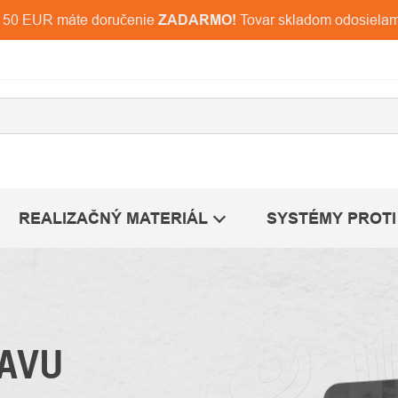
d 150 EUR máte doručenie
ZADARMO!
Tovar skladom odosiela
REALIZAČNÝ MATERIÁL
SYSTÉMY PROTI
AVU