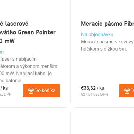
é laserové
Meracie pásmo Fibr
vátko Green Pointer
Na objednávku
0 mW
Meracie pásmo s kovov
háčikom s dĺžkou 5m.
om
laser s nabíjacím
átorom a výkonom menším
00 mW. Nabíjací kábel je
ou balenia.
6
/ ks
€33,32
/ ks
Do košíka
D
bez DPH
€27,54 bez DPH