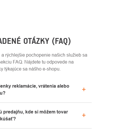
ADENÉ OTÁZKY (FAQ)
 a rýchlejšie pochopenie našich služieb sa
 sekciu FAQ. Nájdete tu odpovede na
ky týkajúce sa nášho e-shopu.
nky reklamácie, vrátenia alebo
ru?
cie o reklamáciách nájdete v sekcii
 predajňu, kde si môžem tovar
pe" alebo nás kontaktujte e-mailom alebo
skúšať?