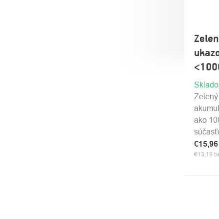
Zelen
ukazo
<100
Sklad
Zelený 
akumul
ako 10
súčasť
€15,9
€13,19 