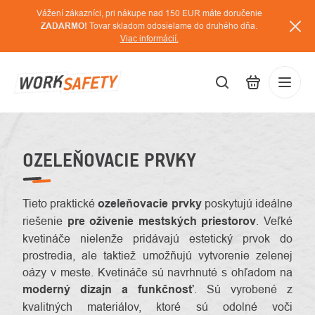
Prejsť
Vážení zákazníci, pri nákupe nad 150 EUR máte doručenie
na
ZADARMO!
Tovar skladom odosielame do druhého dňa.
Viac informácií.
obsah
EUR
Prihláse
/
OZELEŇOVACIE PRVKY
Tieto praktické
ozeleňovacie prvky
poskytujú ideálne
riešenie
pre oživenie mestských priestorov
. Veľké
kvetináče nielenže pridávajú estetický prvok do
prostredia, ale taktiež umožňujú vytvorenie zelenej
oázy v meste. Kvetináče sú navrhnuté s ohľadom na
moderný dizajn a funkčnosť
. Sú vyrobené z
kvalitných materiálov, ktoré sú odolné voči