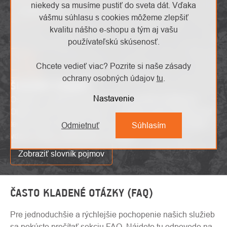
niekedy sa musíme pustiť do sveta dát. Vďaka
Zaujíma ma to
vášmu súhlasu s cookies môžeme zlepšiť
kvalitu nášho e-shopu a tým aj vašu
používateľskú skúsenosť.
Chcete vedieť viac? Pozrite si naše zásady
ochrany osobných údajov
tu
.
ŠLOVNÍK POJMOV
Nastavenie
Osvojte si odborné pojmy bez zbytočného zmätenia!
Objevte náš slovník pojmov a získajte jasný prehľad nad
technickými termínmi. Učte sa a porozumite s pohodlím
Odmietnuť
Súhlasím
vďaka nášmu užitočnému slovníku.
Zobraziť slovník pojmov
ČASTO KLADENÉ OTÁZKY (FAQ)
Pre jednoduchšie a rýchlejšie pochopenie našich služieb
sa pokúste prečítať sekciu FAQ. Nájdete tu odpovede na