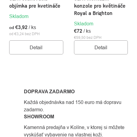
objímka pre kvetináče
konzole pro květináče
Royal a Brighton
Skladom
Skladom
€3,92
/ ks
od
€72
/ ks
od €3,24 bez DPH
€59,50 bez DPH
Detail
Detail
OVLÁDACIE
PRVKY
DOPRAVA ZADARMO
VÝPISU
Každá objednávka nad 150 euro má dopravu
zadarmo.
SHOWROOM
Kamenná predajňa v Kolíne, v ktorej si môžete
vyskúšať vybavenie na vlastnej koži.