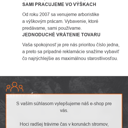
SAMI PRACUJEME VO VÝŠKACH
Od roku 2007 sa venujeme arboristike
a výškovým prácam. Vybavenie, ktoré
predávame, sami používame.
JEDNODUCHÉ VRÁTENIE TOVARU
Vaša spokojnosť je pre nás prioritou číslo jedna,
a preto sa prípadné reklamácie snažíme vybaviť
čo najrýchlejšie as maximálnou starostlivosťou.
SAFETY ZÓNA
S vaším súhlasom vylepšujeme náš e-shop pre
Objavte najnovšie výškové trendy, inovatívne produkty
vás.
a zaujímavé akcie. Buďte v obraze s aktuálnymi
bezpečnostnými upozorneniami a preskúmajte svet
Hoci radšej trávime čas v korunách stromov,
výšok!