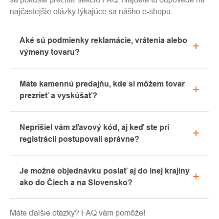
najčastejšie otázky týkajúce sa nášho e-shopu.
Aké sú podmienky reklamácie, vrátenia alebo
výmeny tovaru?
Všetky informácie o reklamáciách nájdete v sekcii
Máte kamennú predajňu, kde si môžem tovar
"Všetko o nákupe" alebo nás kontaktujte e-mailom
prezrieť a vyskúšať?
alebo telefonicky.
Áno, naša kamenná predajňa sa nachádza v
Neprišiel vám zľavový kód, aj keď ste pri
Kolíne. Radi vám tu poradíme s výberom vhodného
registrácii postupovali správne?
vybavenia, ktoré si môžete vyskúšať priamo v
našom showroome.
Prosíme, najprv prejdite v e-mailovej schránke
Je možné objednávku poslať aj do inej krajiny
záložku „hromadné“ alebo „SPAM“, veľmi často tu e-
ako do Čiech a na Slovensko?
mail s kódom končí. Ak ste aj napriek tomu svoj
zľavový kód nenašli, kontaktujte nás na
Áno, zásielku je možné posielať takmer kamkoľvek
info@pavouci.cz.
Máte ďalšie otázky? FAQ vám pomôže!
cez GLS. Cena tejto dopravy je podľa kalkulácie od