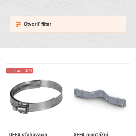
Otvoriť filter
VÝPIS
Akcia
€4,40
až
Výpredaj
–10 %
PRODUKTOV
GEFA sťahovacia
GEFA montážní