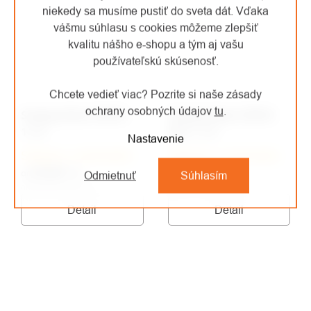
niekedy sa musíme pustiť do sveta dát. Vďaka
vášmu súhlasu s cookies môžeme zlepšiť
kvalitu nášho e-shopu a tým aj vašu
používateľskú skúsenosť.
Chcete vedieť viac? Pozrite si naše zásady
ochrany osobných údajov
tu
.
Singing Rock STATIC
Singing Rock STATIC
11.0
R44 11.0
Nastavenie
Skladom u dodávateľa
Skladom u dodávateľa
€2,48
/ ks
€2,56
/ ks
od
od
Odmietnuť
Súhlasím
od €2,05 bez DPH
od €2,12 bez DPH
Detail
Detail