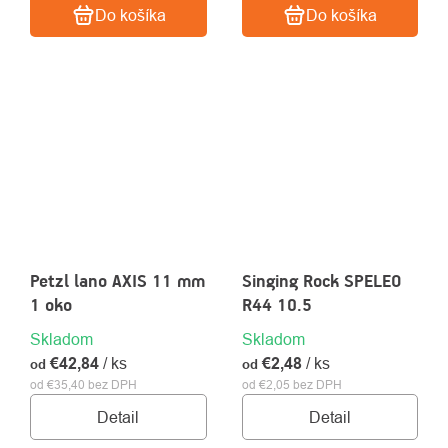
Do košíka
Do košíka
Petzl lano AXIS 11 mm
Singing Rock SPELEO
1 oko
R44 10.5
Skladom
Skladom
€42,84
/ ks
€2,48
/ ks
od
od
od €35,40 bez DPH
od €2,05 bez DPH
Detail
Detail