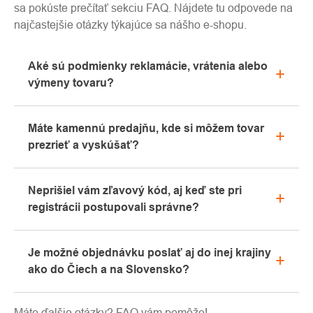
sa pokúste prečítať sekciu FAQ. Nájdete tu odpovede na
najčastejšie otázky týkajúce sa nášho e-shopu.
Aké sú podmienky reklamácie, vrátenia alebo
výmeny tovaru?
Všetky informácie o reklamáciách nájdete v sekcii
Máte kamennú predajňu, kde si môžem tovar
"Všetko o nákupe" alebo nás kontaktujte e-mailom
prezrieť a vyskúšať?
alebo telefonicky.
Áno, naša kamenná predajňa sa nachádza v
Neprišiel vám zľavový kód, aj keď ste pri
Kolíne. Radi vám tu poradíme s výberom vhodného
registrácii postupovali správne?
vybavenia, ktoré si môžete vyskúšať priamo v
našom showroome.
Prosíme, najprv prejdite v e-mailovej schránke
Je možné objednávku poslať aj do inej krajiny
záložku „hromadné“ alebo „SPAM“, veľmi často tu e-
ako do Čiech a na Slovensko?
mail s kódom končí. Ak ste aj napriek tomu svoj
zľavový kód nenašli, kontaktujte nás na
Áno, zásielku je možné posielať takmer kamkoľvek
info@pavouci.cz.
Máte ďalšie otázky? FAQ vám pomôže!