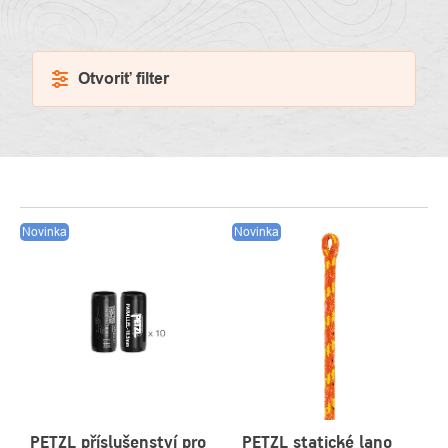
Otvoriť filter
VÝPIS
Novinka
Novinka
PRODUKTOV
PETZL příslušenství pro
PETZL statické lano