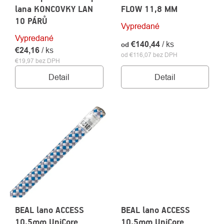
lana KONCOVKY LAN
FLOW 11,8 MM
10 PÁRŮ
Vypredané
Vypredané
€140,44
/ ks
od
€24,16
/ ks
od €116,07 bez DPH
€19,97 bez DPH
Detail
Detail
BEAL lano ACCESS
BEAL lano ACCESS
10,5mm UniCore
10,5mm UniCore