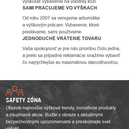
vyskúšať vybavenie na vlastnej koži.
SAMI PRACUJEME VO VÝŠKACH
Od roku 2007 sa venujeme arboristike
a výškovým prácam. Vybavenie, ktoré
predávame, sami používame.
JEDNODUCHÉ VRÁTENIE TOVARU
Vaša spokojnosť je pre nás prioritou číslo jedna,
a preto sa prípadné reklamácie snažíme vybaviť
čo najrýchlejšie as maximálnou starostlivosťou.
SAFETY ZÓNA
Objavte najnovšie výškové trendy, inovatívne produkty
a zaujímavé akcie. Buďte v obraze s aktuálnymi
bezpečnostnými upozorneniami a preskúmajte svet
výšok!