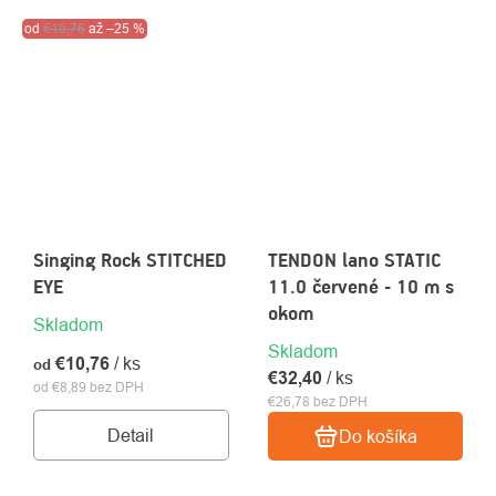
Akcia
od
€10,76
Výpredaj
až
–25 %
Singing Rock STITCHED
TENDON lano STATIC
EYE
11.0 červené - 10 m s
okom
Skladom
Skladom
€10,76
/ ks
od
€32,40
/ ks
od €8,89 bez DPH
€26,78 bez DPH
Detail
Do košíka