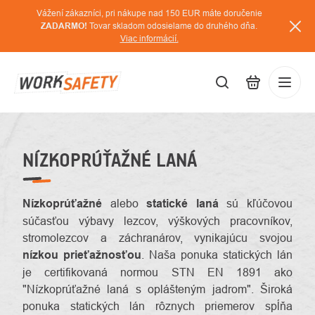
Prejsť
Vážení zákazníci, pri nákupe nad 150 EUR máte doručenie
na
ZADARMO!
Tovar skladom odosielame do druhého dňa.
Viac informácií.
obsah
EUR
Prihláse
/
NÍZKOPRÚŤAŽNÉ LANÁ
Nízkoprúťažné
alebo
statické laná
sú kľúčovou
súčasťou výbavy lezcov, výškových pracovníkov,
stromolezcov a záchranárov, vynikajúcu svojou
nízkou prieťažnosťou
. Naša ponuka statických lán
je certifikovaná normou STN EN 1891 ako
"Nízkoprúťažné laná s oplášteným jadrom". Široká
ponuka statických lán rôznych priemerov spĺňa