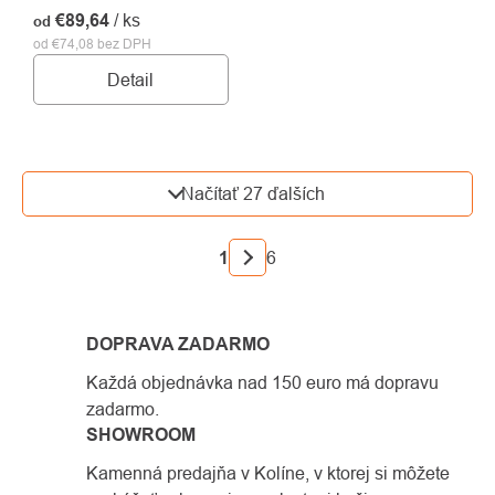
€89,64
/ ks
od
od €74,08 bez DPH
Detail
OVLÁDACIE
Načítať 27 ďalších
PRVKY
VÝPISU
STRÁNKOVANIE
1
6
DOPRAVA ZADARMO
Každá objednávka nad 150 euro má dopravu
zadarmo.
SHOWROOM
Kamenná predajňa v Kolíne, v ktorej si môžete