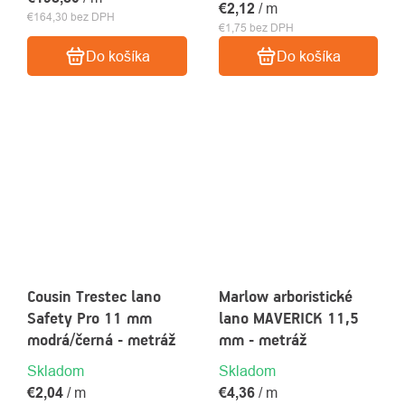
€2,12
/ m
€164,30 bez DPH
€1,75 bez DPH
Do košíka
Do košíka
Cousin Trestec lano
Marlow arboristické
Safety Pro 11 mm
lano MAVERICK 11,5
modrá/černá - metráž
mm - metráž
Skladom
Skladom
€2,04
/ m
€4,36
/ m