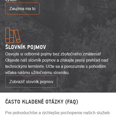
Zaujíma ma to
ŠLOVNÍK POJMOV
Osvojte si odborné pojmy bez zbytočného zmätenia!
Objevte náš slovník pojmov a získajte jasný prehľad nad
technickými termínmi. Učte sa a porozumite s pohodlím
vďaka nášmu užitočnému slovníku.
Zobraziť slovník pojmov
ČASTO KLADENÉ OTÁZKY (FAQ)
Pre jednoduchšie a rýchlejšie pochopenie našich služieb