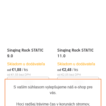
Singing Rock STATIC
Singing Rock STATIC
9.0
11.0
Skladom u dodávateľa
Skladom u dodávateľa
€1,88
/ ks
€2,48
/ ks
od
od
od €1,55 bez DPH
od €2,05 bez DPH
Detail
Detail
S vaším súhlasom vylepšujeme náš e-shop pre
vás.
Hoci radšej trávime čas v korunách stromov,