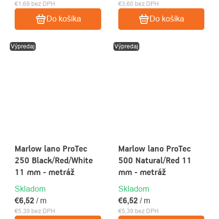
€1,69 bez DPH
€3,60 bez DPH
Do košíka
Do košíka
Výpredaj
Výpredaj
Marlow lano ProTec
Marlow lano ProTec
250 Black/Red/White
500 Natural/Red 11
11 mm - metráž
mm - metráž
Skladom
Skladom
€6,52
/ m
€6,52
/ m
€5,39 bez DPH
€5,39 bez DPH