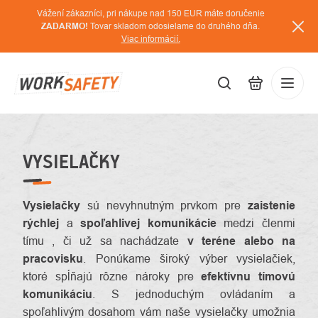
Prejsť
Vážení zákazníci, pri nákupe nad 150 EUR máte doručenie
na
ZADARMO!
Tovar skladom odosielame do druhého dňa.
Viac informácií.
obsah
EUR
Prihláse
/
VYSIELAČKY
Vysielačky
sú nevyhnutným prvkom pre
zaistenie
rýchlej
a
spoľahlivej komunikácie
medzi členmi
tímu , či už sa nachádzate
v teréne alebo na
pracovisku
. Ponúkame široký výber vysielačiek,
ktoré spĺňajú rôzne nároky pre
efektívnu tímovú
komunikáciu
. S jednoduchým ovládaním a
spoľahlivým dosahom vám naše vysielačky umožnia