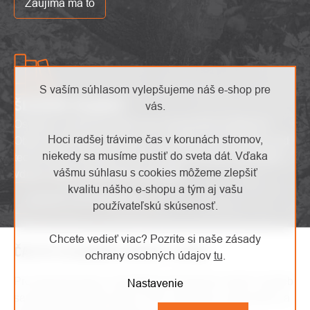
Zaujíma ma to
S vaším súhlasom vylepšujeme náš e-shop pre
ŠLOVNÍK POJMOV
vás.
Osvojte si odborné pojmy bez zbytočného zmätenia!
Hoci radšej trávime čas v korunách stromov,
Objevte náš slovník pojmov a získajte jasný prehľad nad
niekedy sa musíme pustiť do sveta dát. Vďaka
technickými termínmi. Učte sa a porozumite s pohodlím
vášmu súhlasu s cookies môžeme zlepšiť
vďaka nášmu užitočnému slovníku.
kvalitu nášho e-shopu a tým aj vašu
Zobraziť slovník pojmov
používateľskú skúsenosť.
Chcete vedieť viac? Pozrite si naše zásady
ČASTO KLADENÉ OTÁZKY (FAQ)
ochrany osobných údajov
tu
.
Pre jednoduchšie a rýchlejšie pochopenie našich služieb
Nastavenie
sa pokúste prečítať sekciu FAQ. Nájdete tu odpovede na