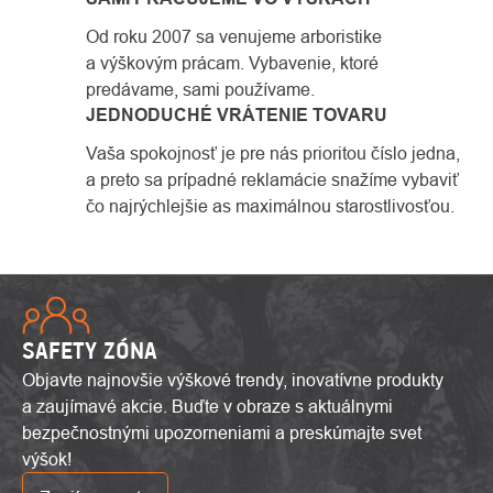
Od roku 2007 sa venujeme arboristike
a výškovým prácam. Vybavenie, ktoré
predávame, sami používame.
JEDNODUCHÉ VRÁTENIE TOVARU
Vaša spokojnosť je pre nás prioritou číslo jedna,
a preto sa prípadné reklamácie snažíme vybaviť
čo najrýchlejšie as maximálnou starostlivosťou.
SAFETY ZÓNA
Objavte najnovšie výškové trendy, inovatívne produkty
a zaujímavé akcie. Buďte v obraze s aktuálnymi
bezpečnostnými upozorneniami a preskúmajte svet
výšok!