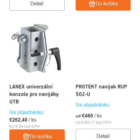
Detail
Do košíka
LANEX univerzální
PROTEKT navijak RUP
konzole pro navijáky
502-U
UTB
Na objednávku
Na objednávku
€460
/ ks
od
€262,40
/ ks
od €380,17 bez DPH
€216,86 bez DPH
Detail
Do košíka