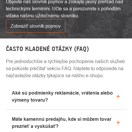
Objevte náš slovník pojmov a získajte jasný prehľad nad
technickými termínmi. Učte sa a porozumite s pohodlím
vďaka nášmu užitočnému slovníku.
Zobraziť slovník pojmov
ČASTO KLADENÉ OTÁZKY (FAQ)
Pre jednoduchšie a rýchlejšie pochopenie našich služieb
sa pokúste prečítať sekciu FAQ. Nájdete tu odpovede na
najčastejšie otázky týkajúce sa nášho e-shopu.
Aké sú podmienky reklamácie, vrátenia alebo
výmeny tovaru?
Všetky informácie o reklamáciách nájdete v sekcii
Máte kamennú predajňu, kde si môžem tovar
"Všetko o nákupe" alebo nás kontaktujte e-mailom
prezrieť a vyskúšať?
alebo telefonicky.