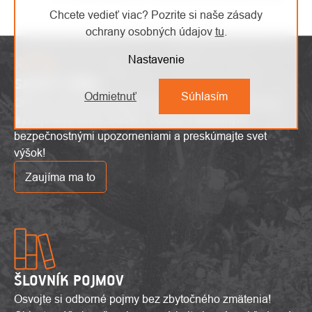
Chcete vedieť viac? Pozrite si naše zásady
ochrany osobných údajov
tu
.
Nastavenie
SAFETY ZÓNA
Odmietnuť
Súhlasím
Objavte najnovšie výškové trendy, inovatívne produkty
a zaujímavé akcie. Buďte v obraze s aktuálnymi
bezpečnostnými upozorneniami a preskúmajte svet
výšok!
Zaujíma ma to
ŠLOVNÍK POJMOV
Osvojte si odborné pojmy bez zbytočného zmätenia!