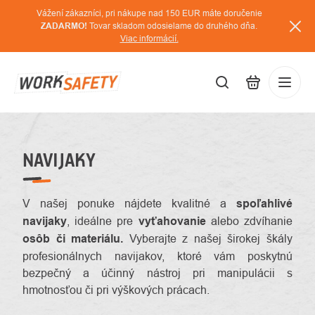
Prejsť
Vážení zákazníci, pri nákupe nad 150 EUR máte doručenie
na
ZADARMO!
Tovar skladom odosielame do druhého dňa.
Viac informácií.
obsah
EUR
Prihláse
/
NAVIJAKY
V našej ponuke nájdete kvalitné a
spoľahlivé
navijaky
, ideálne pre
vyťahovanie
alebo zdvíhanie
osôb či materiálu.
Vyberajte z našej širokej škály
profesionálnych navijakov, ktoré vám poskytnú
bezpečný a účinný nástroj pri manipulácii s
hmotnosťou či pri výškových prácach.