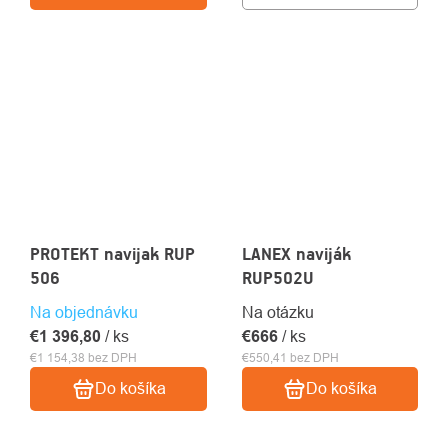
PROTEKT navijak RUP
LANEX naviják
506
RUP502U
Na objednávku
Na otázku
€1 396,80
/ ks
€666
/ ks
€1 154,38 bez DPH
€550,41 bez DPH
Do košíka
Do košíka