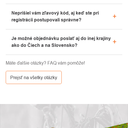
Áno, naša kamenná predajňa sa nachádza v
Neprišiel vám zľavový kód, aj keď ste pri
Kolíne. Radi vám tu poradíme s výberom vhodného
registrácii postupovali správne?
vybavenia, ktoré si môžete vyskúšať priamo v
našom showroome.
Prosíme, najprv prejdite v e-mailovej schránke
Je možné objednávku poslať aj do inej krajiny
záložku „hromadné“ alebo „SPAM“, veľmi často tu e-
ako do Čiech a na Slovensko?
mail s kódom končí. Ak ste aj napriek tomu svoj
zľavový kód nenašli, kontaktujte nás na
Áno, zásielku je možné posielať takmer kamkoľvek
info@pavouci.cz.
Máte ďalšie otázky? FAQ vám pomôže!
cez GLS. Cena tejto dopravy je podľa kalkulácie od
dopravcu.
Prejsť na všetky otázky