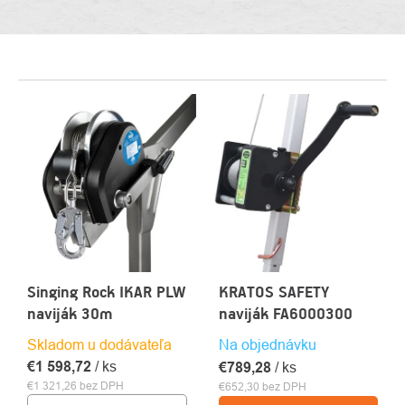
VÝPIS
PRODUKTOV
Singing Rock IKAR PLW
KRATOS SAFETY
naviják 30m
naviják FA6000300
Skladom u dodávateľa
Na objednávku
€1 598,72
/ ks
€789,28
/ ks
€1 321,26 bez DPH
€652,30 bez DPH