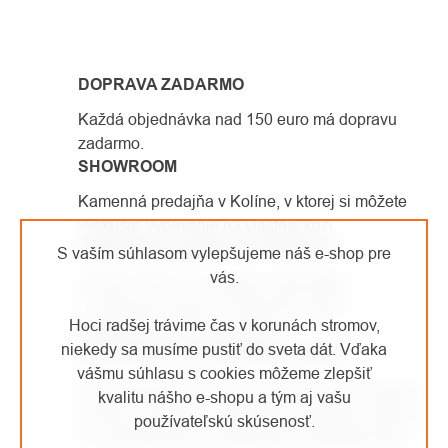
OVLÁDACIE
PRVKY
DOPRAVA ZADARMO
VÝPISU
Každá objednávka nad 150 euro má dopravu
zadarmo.
SHOWROOM
Kamenná predajňa v Kolíne, v ktorej si môžete
vyskúšať vybavenie na vlastnej koži.
SAMI PRACUJEME VO VÝŠKACH
S vaším súhlasom vylepšujeme náš e-shop pre
vás.
Od roku 2007 sa venujeme arboristike
a výškovým prácam. Vybavenie, ktoré
Hoci radšej trávime čas v korunách stromov,
predávame, sami používame.
niekedy sa musíme pustiť do sveta dát. Vďaka
JEDNODUCHÉ VRÁTENIE TOVARU
vášmu súhlasu s cookies môžeme zlepšiť
Vaša spokojnosť je pre nás prioritou číslo jedna,
kvalitu nášho e-shopu a tým aj vašu
a preto sa prípadné reklamácie snažíme vybaviť
používateľskú skúsenosť.
čo najrýchlejšie as maximálnou starostlivosťou.