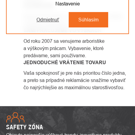
Nastavenie
SHOWROOM
Kamenná predajňa v Kolíne, v ktorej si môžete
Odmietnuť
Súhlasím
vyskúšať vybavenie na vlastnej koži.
SAMI PRACUJEME VO VÝŠKACH
Od roku 2007 sa venujeme arboristike
a výškovým prácam. Vybavenie, ktoré
predávame, sami používame.
JEDNODUCHÉ VRÁTENIE TOVARU
Vaša spokojnosť je pre nás prioritou číslo jedna,
a preto sa prípadné reklamácie snažíme vybaviť
čo najrýchlejšie as maximálnou starostlivosťou.
SAFETY ZÓNA
Objavte najnovšie výškové trendy, inovatívne produkty