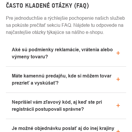
ČASTO KLADENÉ OTÁZKY (FAQ)
Pre jednoduchšie a rýchlejšie pochopenie našich služieb
sa pokúste prečítať sekciu FAQ. Nájdete tu odpovede na
najčastejšie otázky týkajúce sa nášho e-shopu.
Aké sú podmienky reklamácie, vrátenia alebo
výmeny tovaru?
Všetky informácie o reklamáciách nájdete v sekcii
Máte kamennú predajňu, kde si môžem tovar
"Všetko o nákupe" alebo nás kontaktujte e-mailom
prezrieť a vyskúšať?
alebo telefonicky.
Áno, naša kamenná predajňa sa nachádza v
Neprišiel vám zľavový kód, aj keď ste pri
Kolíne. Radi vám tu poradíme s výberom vhodného
registrácii postupovali správne?
vybavenia, ktoré si môžete vyskúšať priamo v
našom showroome.
Prosíme, najprv prejdite v e-mailovej schránke
Je možné objednávku poslať aj do inej krajiny
záložku „hromadné“ alebo „SPAM“, veľmi často tu e-