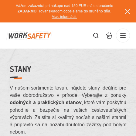
Prejsť
Vážení zákazníci, pri nákupe nad 150 EUR máte doručenie
na
ZADARMO!
Tovar skladom odosielame do druhého dňa.
Viac informácií.
obsah
EUR
Prihláse
/
STANY
V našom sortimente tovaru nájdete stany ideálne pre
vaše dobrodružstvo v prírode. Vyberajte z ponuky
odolných a praktických stanov
, ktoré vám poskytnú
pohodlie a bezpečie na vašich cestovateľských
výpravách. Zaistite si kvalitný nocľah s našimi stanmi
a pripravte sa na nezabudnuteľné zážitky pod holým
nebom.