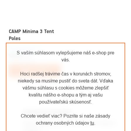
CAMP Minima 3 Tent
Poles
Na objednávku
S vaším súhlasom vylepšujeme náš e-shop pre
€89,64
/ ks
vás.
€74,08 bez DPH
Do košíka
Hoci radšej trávime čas v korunách stromov,
niekedy sa musíme pustiť do sveta dát. Vďaka
vášmu súhlasu s cookies môžeme zlepšiť
kvalitu nášho e-shopu a tým aj vašu
OVLÁDACIE
používateľskú skúsenosť.
PRVKY
DOPRAVA ZADARMO
VÝPISU
Chcete vedieť viac? Pozrite si naše zásady
Každá objednávka nad 150 euro má dopravu
ochrany osobných údajov
tu
.
zadarmo.