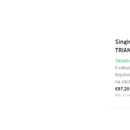
Sing
TRIAN
Sklad
Evakua
trojuh
na zác
€97,2
€80,33 