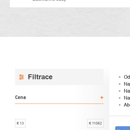
BOČNÝ
RAD
Od
Na
PANEL
PRO
Na
Cena
Na
Ab
€
13
€
11062
VÝPI