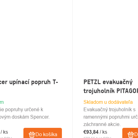
er upínací popruh T-
PETZL evakuačný
trojuholník PITAGO
om
Skladom u dodávateľa
ie popruhy určené k
Evakuačný trojuholník s
covým doskám Spencer.
ramennými popruhmi urč
záchranné akcie.
0
/ ks
€93,84
/ ks
Do košíka
D