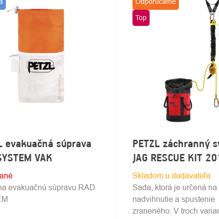
a
Odporúčame
DUKTOV
Top
L evakuačná súprava
PETZL záchranný 
SYSTEM VAK
JAG RESCUE KIT 20
dané
Skladom u dodávateľa
na evakuačnú súpravu RAD
Sada, ktorá je určená na
EM
nadvihnutie a spustenie
zraneného. V troch varia