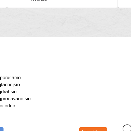
ENIE
porúčame
jlacnejšie
DUKTOV
jdrahšie
jpredávanejšie
ecedne
S