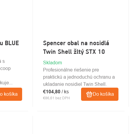
ku BLUE
Spencer obal na nosidlá
Twin Shell žltý STX 10
á s
Skladom
scoop
Profesionálne riešenie pre
praktickú a jednoduchú ochranu a
uje...
ukladanie nosidiel Twin Shell.
€104,80
/ ks
o košíka
Do košíka
€86,61 bez DPH