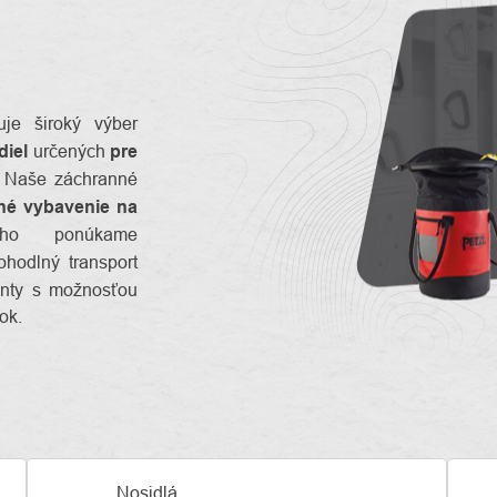
uje široký výber
diel
určených
pre
. Naše záchranné
né vybavenie na
ho ponúkame
hodlný transport
ianty s možnosťou
ok.
Nosidlá