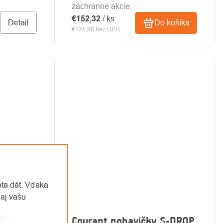
záchranné akcie.
€152,32
/ ks
Detail
Do košíka
€125,88 bez DPH
eta dát. Vďaka
aj vašu
I-
Courant nohavičky S-DROP