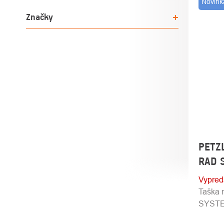
Novink
PRO
Značky
PETZ
RAD 
Vypre
Taška 
SYST