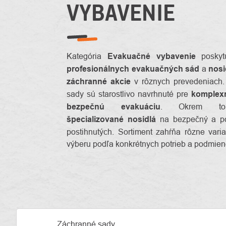
VYBAVENIE
Kategória
Evakuačné vybavenie
poskyt
profesionálnych evakuačných sád
a
nosi
záchranné akcie
v rôznych prevedeniach
sady sú starostlivo navrhnuté pre
komplex
bezpečnú evakuáciu
. Okrem to
špecializované nosidlá
na bezpečný a po
postihnutých. Sortiment zahŕňa rôzne var
výberu podľa konkrétnych potrieb a podmien
Záchranné sady