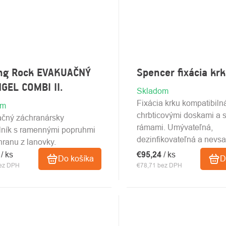
ing Rock EVAKUAČNÝ
Spencer fixácia kr
GEL COMBI II.
Skladom
Fixácia krku kompatibiln
om
chrbticovými doskami a 
čný záchranársky
rámami. Umývateľná,
olník s ramennými popruhmi
dezinfikovateľná a nevsak
hranu z lanovky.
0
/ ks
€95,24
/ ks
Do košíka
D
bez DPH
€78,71 bez DPH