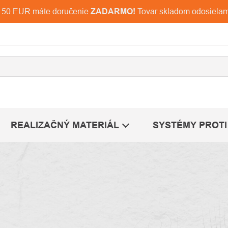
d 150 EUR máte doručenie
ZADARMO!
Tovar skladom odosiela
REALIZAČNÝ MATERIÁL
SYSTÉMY PROTI