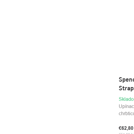
Spenc
Strap
Sklad
Upínac
chrbti
€62,8