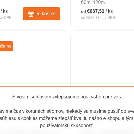
60m, 120m.
4
/ ks
€637,52
/ ks
od
Do košíka
bez DPH
od €526,88 bez DPH
účame
S vaším súhlasom vylepšujeme náš e-shop pre vás.
rávime čas v korunách stromov, niekedy sa musíme pustiť do sv
súhlasu s cookies môžeme zlepšiť kvalitu nášho e-shopu a tým 
používateľskú skúsenosť.
id spúšťací záchranný
BEAL trojúhelník TR