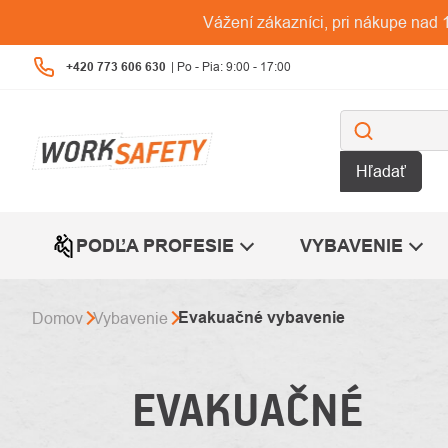
Prejsť
Vážení zákazníci, pri nákupe na
na
obsah
+420 773 606 630
Hľadať
PODĽA PROFESIE
VYBAVENIE
Evakuačné vybavenie
Domov
Vybavenie
EVAKUAČNÉ