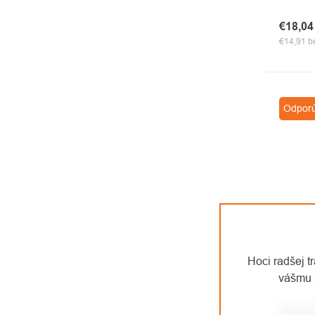
€18,0
€14,91 
Odpor
Hoci radšej t
vášmu 
Edelr