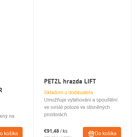
PETZL hrazda LIFT
R
Skladom u dodávateľa
Umožňuje vytahování a spouštění
ve svislé poloze ve stísněných
prostorách.
ený na
€91,48
/ ks
o košíka
Do košíka