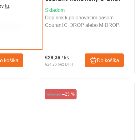
jov
tu
.
Skladom
Doplnok k polohovacím pásom
Courant C-DROP alebo M-DROP.
o záchranu
€29,36
/ ks
o košíka
Do košíka
€24,26 bez DPH
Výpredaj
–23 %
€136,20