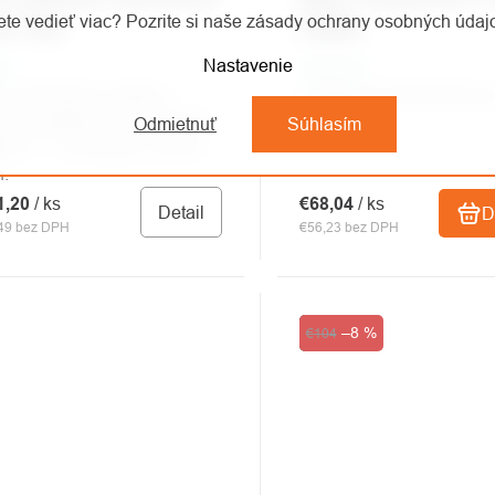
te vedieť viac? Pozrite si naše zásady ochrany osobných úda
ém Kaa
ANGEL
Nastavenie
om
Skladom
cí záchranný systém s
Evakuační trojúhelník pr
vým systémom s prevodom
z výšky.
Odmietnuť
Súhlasím
ebo 5: 1. Dostupný v dvoch
h.
1,20
/ ks
€68,04
/ ks
Detail
D
49 bez DPH
€56,23 bez DPH
Výpredaj
–8 %
€104