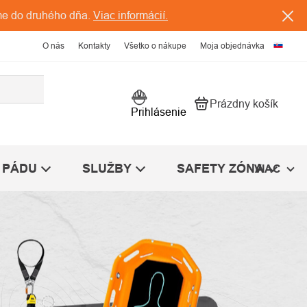
me do druhého dňa.
Viac informácií.
O nás
Kontakty
Všetko o nákupe
Moja objednávka
Prázdny košík
Nákupný košík
Prihlásenie
 PÁDU
SLUŽBY
SAFETY ZÓNA
VIAC