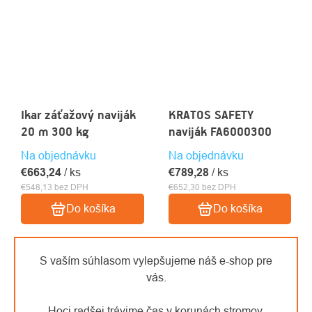
Ikar záťažový naviják
KRATOS SAFETY
20 m 300 kg
naviják FA6000300
Na objednávku
Na objednávku
€663,24
/ ks
€789,28
/ ks
€548,13 bez DPH
€652,30 bez DPH
Do košíka
Do košíka
S vaším súhlasom vylepšujeme náš e-shop pre
vás.
Hoci radšej trávime čas v korunách stromov,