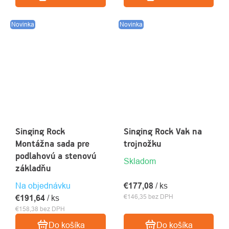
Novinka
Novinka
Singing Rock
Singing Rock Vak na
Montážna sada pre
trojnožku
podlahovú a stenovú
Skladom
základňu
Na objednávku
€177,08
/ ks
€146,35 bez DPH
€191,64
/ ks
€158,38 bez DPH
Do košíka
Do košíka