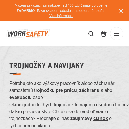
Prejsť
Vážení zákazníci, pri nákupe nad 150 EUR máte doručenie
na
ZADARMO!
Tovar skladom odosielame do druhého dňa.
Viac informácií.
obsah
EUR
Prihláse
/
TROJNOŽKY A NAVIJAKY
Potrebujete ako výškový pracovník alebo záchranár
samostatnú
trojnožku
pre prácu
,
záchranu
alebo
evakuáciu
osôb.
Okrem
jednoduchých
trojnožiek tu nájdete
osadené
trojnož
ďalšie
príslušenstvo. Chcete sa dozvedieť viac o
trojnožkách? Prečítajte si náš
zaujímavý
článok
o
týchto pomocníkoch.