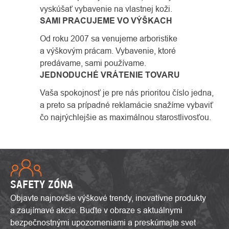
vyskúšať vybavenie na vlastnej koži.
SAMI PRACUJEME VO VÝŠKACH
Od roku 2007 sa venujeme arboristike
a výškovým prácam. Vybavenie, ktoré
predávame, sami používame.
JEDNODUCHÉ VRÁTENIE TOVARU
Vaša spokojnosť je pre nás prioritou číslo jedna,
a preto sa prípadné reklamácie snažíme vybaviť
čo najrýchlejšie as maximálnou starostlivosťou.
SAFETY ZÓNA
Objavte najnovšie výškové trendy, inovatívne produkty
a zaujímavé akcie. Buďte v obraze s aktuálnymi
bezpečnostnými upozorneniami a preskúmajte svet