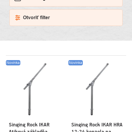
Otvoriť filter
VÝPIS
Novinka
Novinka
PRODUKTOV
Singing Rock IKAR
Singing Rock IKAR HRA
Atiková základňa
12-24 konzola na