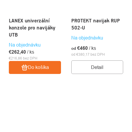
LANEX univerzální
PROTEKT navijak RUP
konzole pro navijáky
502-U
UTB
Na objednávku
Na objednávku
€460
/ ks
od
€262,40
/ ks
od €380,17 bez DPH
€216,86 bez DPH
Detail
Do košíka