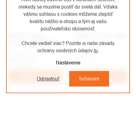
niekedy sa musíme pustiť do sveta dát. Vďaka
vášmu súhlasu s cookies môžeme zlepšiť
kvalitu nášho e-shopu a tým aj vašu
používateľskú skúsenosť.
KRATOS SAFETY
LANEX trojnožka TM9N
trojnožka FA6000100
Chcete vedieť viac? Pozrite si naše zásady
Na objednávku
ochrany osobných údajov
tu
.
Na objednávku
€744
/ ks
€951,32
/ ks
Nastavenie
€614,88 bez DPH
€786,21 bez DPH
Do košíka
Do košíka
Odmietnuť
Súhlasím