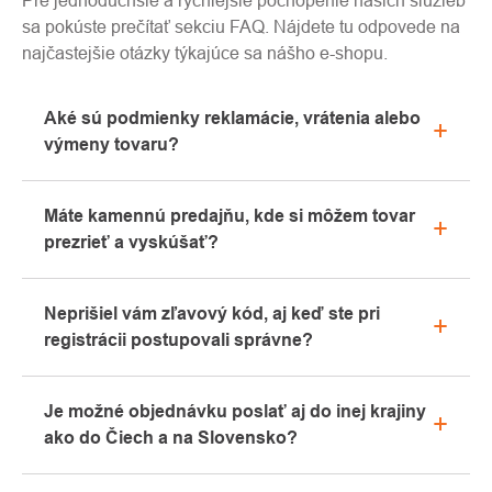
Pre jednoduchšie a rýchlejšie pochopenie našich služieb
sa pokúste prečítať sekciu FAQ. Nájdete tu odpovede na
najčastejšie otázky týkajúce sa nášho e-shopu.
Aké sú podmienky reklamácie, vrátenia alebo
výmeny tovaru?
Všetky informácie o reklamáciách nájdete v sekcii
Máte kamennú predajňu, kde si môžem tovar
"Všetko o nákupe" alebo nás kontaktujte e-mailom
prezrieť a vyskúšať?
alebo telefonicky.
Áno, naša kamenná predajňa sa nachádza v
Neprišiel vám zľavový kód, aj keď ste pri
Kolíne. Radi vám tu poradíme s výberom vhodného
registrácii postupovali správne?
vybavenia, ktoré si môžete vyskúšať priamo v
našom showroome.
Prosíme, najprv prejdite v e-mailovej schránke
Je možné objednávku poslať aj do inej krajiny
záložku „hromadné“ alebo „SPAM“, veľmi často tu e-
ako do Čiech a na Slovensko?
mail s kódom končí. Ak ste aj napriek tomu svoj
zľavový kód nenašli, kontaktujte nás na
Áno, zásielku je možné posielať takmer kamkoľvek