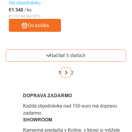
Na objednávku
€1 340
/ ks
€1 107,44 bez DPH
Do košíka
OVLÁDACIE
Načítať 5 ďalších
PRVKY
VÝPISU
STRÁNKOVANIE
1
2
DOPRAVA ZADARMO
Každá objednávka nad 150 euro má dopravu
zadarmo.
SHOWROOM
Kamenná predajňa v Kolíne, v ktorej si môžete