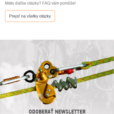
info@pavouci.cz.
Máte ďalšie otázky? FAQ vám pomôže!
cez GLS. Cena tejto dopravy je podľa kalkulácie od
dopravcu.
Prejsť na všetky otázky
ODOBERAŤ NEWSLETTER