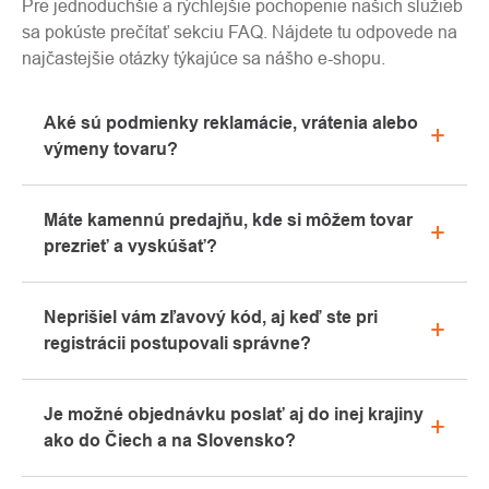
Pre jednoduchšie a rýchlejšie pochopenie našich služieb
sa pokúste prečítať sekciu FAQ. Nájdete tu odpovede na
najčastejšie otázky týkajúce sa nášho e-shopu.
Aké sú podmienky reklamácie, vrátenia alebo
výmeny tovaru?
Všetky informácie o reklamáciách nájdete v sekcii
Máte kamennú predajňu, kde si môžem tovar
"Všetko o nákupe" alebo nás kontaktujte e-mailom
prezrieť a vyskúšať?
alebo telefonicky.
Áno, naša kamenná predajňa sa nachádza v
Neprišiel vám zľavový kód, aj keď ste pri
Kolíne. Radi vám tu poradíme s výberom vhodného
registrácii postupovali správne?
vybavenia, ktoré si môžete vyskúšať priamo v
našom showroome.
Prosíme, najprv prejdite v e-mailovej schránke
Je možné objednávku poslať aj do inej krajiny
záložku „hromadné“ alebo „SPAM“, veľmi často tu e-
ako do Čiech a na Slovensko?
mail s kódom končí. Ak ste aj napriek tomu svoj
zľavový kód nenašli, kontaktujte nás na