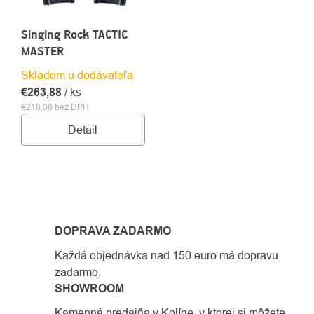
Singing Rock TACTIC
MASTER
Skladom u dodávateľa
€263,88
/ ks
€218,08 bez DPH
Detail
OVLÁDACIE
PRVKY
DOPRAVA ZADARMO
VÝPISU
Každá objednávka nad 150 euro má dopravu
zadarmo.
SHOWROOM
Kamenná predajňa v Kolíne, v ktorej si môžete