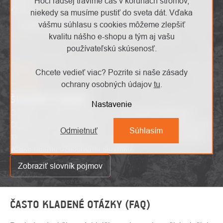
Hoci radšej trávime čas v korunách stromov,
výšok!
niekedy sa musíme pustiť do sveta dát. Vďaka
vášmu súhlasu s cookies môžeme zlepšiť
Zaujíma ma to
kvalitu nášho e-shopu a tým aj vašu
používateľskú skúsenosť.
Chcete vedieť viac? Pozrite si naše zásady
ochrany osobných údajov
tu
.
ŠLOVNÍK POJMOV
Nastavenie
Osvojte si odborné pojmy bez zbytočného zmätenia!
Objevte náš slovník pojmov a získajte jasný prehľad nad
Odmietnuť
Súhlasím
technickými termínmi. Učte sa a porozumite s pohodlím
vďaka nášmu užitočnému slovníku.
Zobraziť slovník pojmov
ČASTO KLADENÉ OTÁZKY (FAQ)