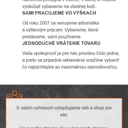
vyskúšať vybavenie na vlastnej koži.
SAMI PRACUJEME VO VÝŠKACH
Od roku 2007 sa venujeme arboristike
a výškovým prácam. Vybavenie, ktoré
predávame, sami používame.
JEDNODUCHÉ VRÁTENIE TOVARU
Vaša spokojnosť je pre nás prioritou číslo jedna,
a preto sa prípadné reklamácie snažíme vybaviť
čo najrýchlejšie as maximálnou starostlivosťou.
SAFETY ZÓNA
S vaším súhlasom vylepšujeme náš e-shop pre
Objavte najnovšie výškové trendy, inovatívne produkty
vás.
a zaujímavé akcie. Buďte v obraze s aktuálnymi
bezpečnostnými upozorneniami a preskúmajte svet