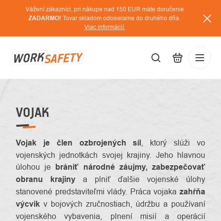
Prejsť
Vážení zákazníci, pri nákupe nad 150 EUR máte doručenie
na
ZADARMO!
Tovar skladom odosielame do druhého dňa.
Viac informácií.
obsah
EUR
Prihláse
/
VOJAK
Vojak je člen ozbrojených síl
, ktorý slúži vo
vojenských jednotkách svojej krajiny. Jeho hlavnou
úlohou je
brániť národné záujmy, zabezpečovať
obranu krajiny
a plniť ďalšie vojenské úlohy
stanovené predstaviteľmi vlády. Práca vojaka
zahŕňa
výcvik
v bojových zručnostiach, údržbu a používaní
vojenského vybavenia, plnení misií a operácií