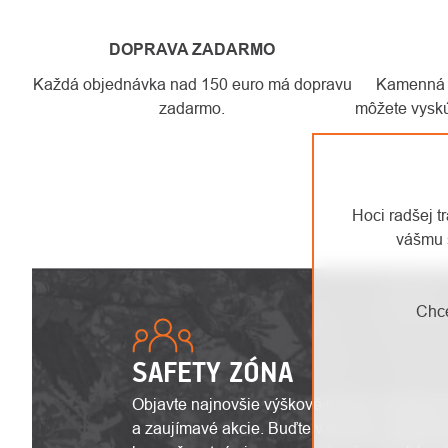
DOPRAVA ZADARMO
Každá objednávka nad 150 euro má dopravu
Kamenná pr
zadarmo.
môžete vyskú
Hoci radšej t
vášmu 
Chce
SAFETY ZÓNA
Objavte najnovšie výškové trendy, inovatívn
a zaujímavé akcie. Buďte v obraze s aktuáln