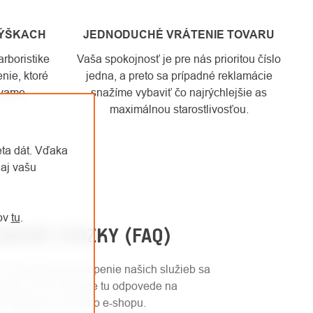
VÝŠKACH
JEDNODUCHÉ VRÁTENIE TOVARU
rboristike
Vaša spokojnosť je pre nás prioritou číslo
nie, ktoré
jedna, a preto sa prípadné reklamácie
vame.
snažíme vybaviť čo najrýchlejšie as
maximálnou starostlivosťou.
eta dát. Vďaka
aj vašu
jov
tu
.
ADENÉ OTÁZKY (FAQ)
 a rýchlejšie pochopenie našich služieb sa
 sekciu FAQ. Nájdete tu odpovede na
ky týkajúce sa nášho e-shopu.