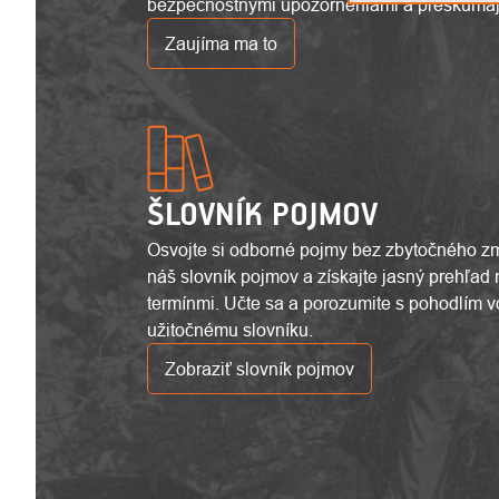
bezpečnostnými upozorneniami a preskúmajt
Zaujíma ma to
ŠLOVNÍK POJMOV
Osvojte si odborné pojmy bez zbytočného zm
náš slovník pojmov a získajte jasný prehľad
termínmi. Učte sa a porozumite s pohodlím
užitočnému slovníku.
Zobraziť slovník pojmov