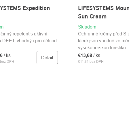
SYSTEMS Expedition
LIFESYSTEMS Moun
Sun Cream
om
Skladom
činný repelent s aktivní
Ochranné krémy před Sl
u DEET, vhodný i pro děti od
které jsou vhodné zejmé
vysokohorskou turistiku.
36
/ ks
€13,68
/ ks
Detail
 bez DPH
€11,31 bez DPH
DACIE
Y
SU