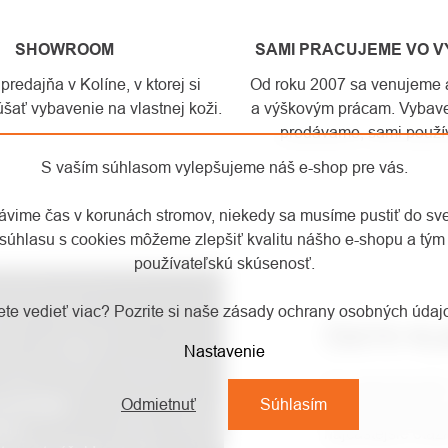
SHOWROOM
SAMI PRACUJEME VO 
edajňa v Kolíne, v ktorej si
Od roku 2007 sa venujeme a
šať vybavenie na vlastnej koži.
a výškovým prácam. Vybave
predávame, sami použí
S vaším súhlasom vylepšujeme náš e-shop pre vás.
rávime čas v korunách stromov, niekedy sa musíme pustiť do sv
súhlasu s cookies môžeme zlepšiť kvalitu nášho e-shopu a tým 
používateľskú skúsenosť.
te vedieť viac? Pozrite si naše zásady ochrany osobných úda
ČASTO KL
Nastavenie
Pre jednoduchšie
Odmietnuť
Súhlasím
e produkty
pokúste prečítať
ymi
najčastejšie otáz