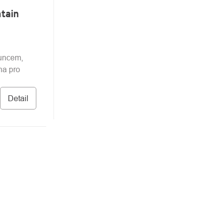
tain
uncem,
na pro
Detail