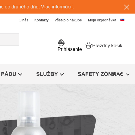
me do druhého dňa.
Viac informácií.
O nás
Kontakty
Všetko o nákupe
Moja objednávka
Prázdny košík
Nákupný košík
Prihlásenie
 PÁDU
SLUŽBY
SAFETY ZÓNA
VIAC