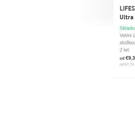
LIFE
Ultra
Sklad
Velmi ú
složko
2 let.
€9,
od
od €7,74
OVLÁ
PRVK
VÝPI