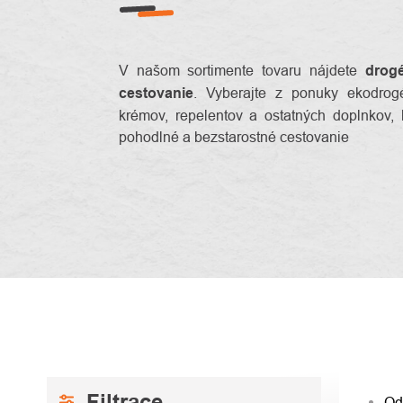
V našom sortimente tovaru nájdete
drog
cestovanie
. Vyberajte z ponuky ekodrogé
krémov, repelentov a ostatných doplnkov, 
pohodlné a bezstarostné cestovanie
BOČNÝ
RAD
Od