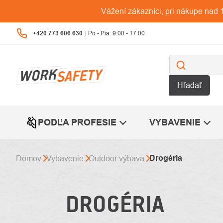
Prejsť
Vážení zákazníci, pri nákupe na
na
obsah
+420 773 606 630
Hľadať
PODĽA PROFESIE
VYBAVENIE
Drogéria
Domov
Vybavenie
Outdoor výbava
DROGÉRIA