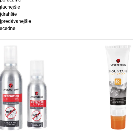
jlacnejšie
DUKTOV
jdrahšie
jpredávanejšie
ecedne
S
DUKTOV