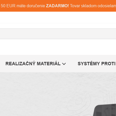
d 150 EUR máte doručenie
ZADARMO!
Tovar skladom odosiela
REALIZAČNÝ MATERIÁL
SYSTÉMY PROTI