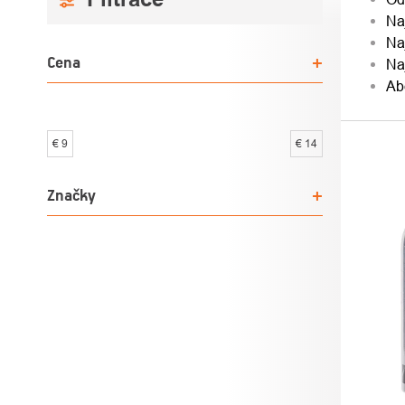
Na
PANEL
PRO
Na
Cena
Na
Ab
€
9
€
14
VÝPI
PRO
Značky