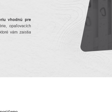
ériu vhodnú pre
rie, opaľovacích
ktoré vám zaistia
ENIE
porúčame