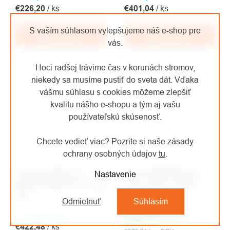
€226,20
/ ks
€401,04
/ ks
€186,94 bez DPH
€331,44 bez DPH
S vaším súhlasom vylepšujeme náš e-shop pre
Do košíka
Do košíka
vás.
Hoci radšej trávime čas v korunách stromov,
niekedy sa musíme pustiť do sveta dát. Vďaka
vášmu súhlasu s cookies môžeme zlepšiť
kvalitu nášho e-shopu a tým aj vašu
používateľskú skúsenosť.
Chcete vedieť viac? Pozrite si naše zásady
ochrany osobných údajov
tu
.
Sena interkom na
Sena slúchadlá cez
Nastavenie
prilbu SPIDER ST1 sada
hlavu CAST - MESH
2ks
Odmietnuť
Súhlasím
Na objednávku
Na objednávku
€696
/ ks
€422,48
/ ks