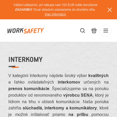
Prejsť
Vážení zákazníci, pri nákupe nad 150 EUR máte doručenie
na
ZADARMO!
Tovar skladom odosielame do druhého dňa.
Viac informácií.
obsah
EUR
Prihláse
/
INTERKOMY
V kategórii Interkomy nájdete široký výber
kvalitných
a ľahko ovládateľných
interkomov
určených na
prenos komunikácie
. Špecializujeme sa na ponuku
produktov od renomovaného
výrobcu SENA
, ktorý je
lídrom na trhu v oblasti komunikácie. Naša ponuka
zahŕňa
slúchadlá, interkomy a komunikátory
, ktoré
je možné inštalovať priamo
na prilbu
pomocou