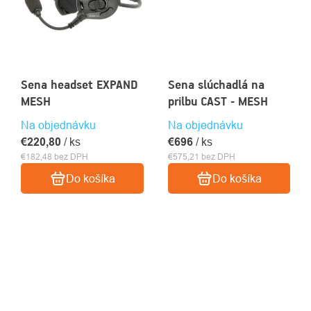
Sena headset EXPAND
Sena slúchadlá na
MESH
prilbu CAST - MESH
Na objednávku
Na objednávku
€220,80
/ ks
€696
/ ks
€182,48 bez DPH
€575,21 bez DPH
Do košíka
Do košíka