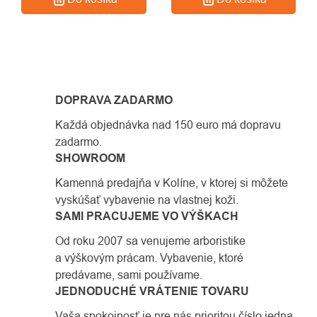
OVLÁDACIE
PRVKY
DOPRAVA ZADARMO
VÝPISU
Každá objednávka nad 150 euro má dopravu
zadarmo.
SHOWROOM
Kamenná predajňa v Kolíne, v ktorej si môžete
vyskúšať vybavenie na vlastnej koži.
SAMI PRACUJEME VO VÝŠKACH
Od roku 2007 sa venujeme arboristike
a výškovým prácam. Vybavenie, ktoré
predávame, sami používame.
JEDNODUCHÉ VRÁTENIE TOVARU
Vaša spokojnosť je pre nás prioritou číslo jedna,