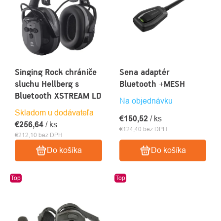
Singing Rock chrániče
Sena adaptér
sluchu Hellberg s
Bluetooth +MESH
Bluetooth XSTREAM LD
Na objednávku
Skladom u dodávateľa
€150,52
/ ks
€256,64
/ ks
€124,40 bez DPH
€212,10 bez DPH
Do košíka
Do košíka
Top
Top