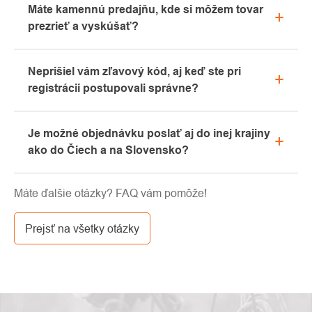
Máte kamennú predajňu, kde si môžem tovar
"Všetko o nákupe" alebo nás kontaktujte e-mailom
prezrieť a vyskúšať?
alebo telefonicky.
Áno, naša kamenná predajňa sa nachádza v
Neprišiel vám zľavový kód, aj keď ste pri
Kolíne. Radi vám tu poradíme s výberom vhodného
registrácii postupovali správne?
vybavenia, ktoré si môžete vyskúšať priamo v
našom showroome.
Prosíme, najprv prejdite v e-mailovej schránke
Je možné objednávku poslať aj do inej krajiny
záložku „hromadné“ alebo „SPAM“, veľmi často tu e-
ako do Čiech a na Slovensko?
mail s kódom končí. Ak ste aj napriek tomu svoj
zľavový kód nenašli, kontaktujte nás na
Áno, zásielku je možné posielať takmer kamkoľvek
info@pavouci.cz.
Máte ďalšie otázky? FAQ vám pomôže!
cez GLS. Cena tejto dopravy je podľa kalkulácie od
dopravcu.
Prejsť na všetky otázky