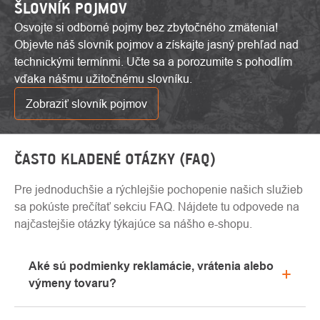
ŠLOVNÍK POJMOV
Osvojte si odborné pojmy bez zbytočného zmätenia!
Objevte náš slovník pojmov a získajte jasný prehľad nad
technickými termínmi. Učte sa a porozumite s pohodlím
vďaka nášmu užitočnému slovníku.
Zobraziť slovník pojmov
ČASTO KLADENÉ OTÁZKY (FAQ)
Pre jednoduchšie a rýchlejšie pochopenie našich služieb
sa pokúste prečítať sekciu FAQ. Nájdete tu odpovede na
najčastejšie otázky týkajúce sa nášho e-shopu.
Aké sú podmienky reklamácie, vrátenia alebo
výmeny tovaru?
Všetky informácie o reklamáciách nájdete v sekcii