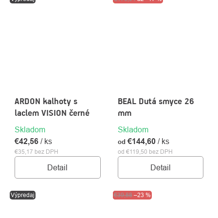
ARDON kalhoty s
BEAL Dutá smyce 26
laclem VISION černé
mm
Skladom
Skladom
€42,56
/ ks
€144,60
/ ks
od
€35,17 bez DPH
od €119,50 bez DPH
Detail
Detail
Výpredaj
Výpredaj
€39,88
–23 %