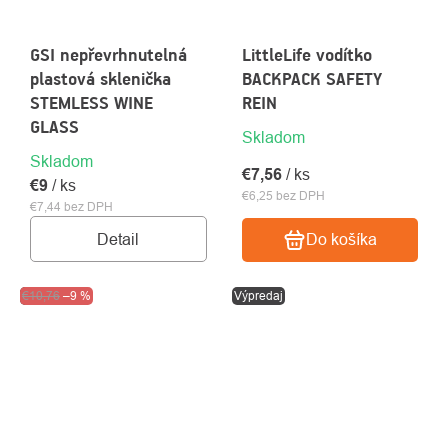
GSI nepřevrhnutelná
LittleLife vodítko
plastová sklenička
BACKPACK SAFETY
STEMLESS WINE
REIN
GLASS
Skladom
Skladom
€7,56
/ ks
€9
/ ks
€6,25 bez DPH
€7,44 bez DPH
Detail
Do košíka
Výpredaj
€10,76
–9 %
Výpredaj