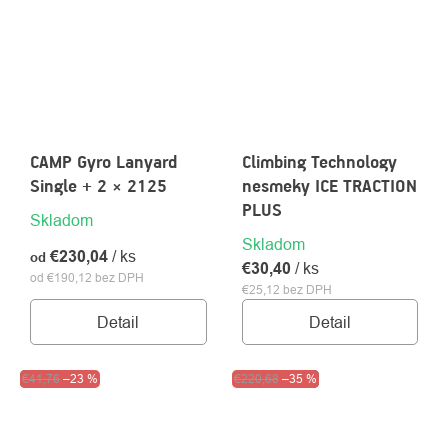
CAMP Gyro Lanyard
Climbing Technology
Single + 2 × 2125
nesmeky ICE TRACTION
PLUS
Skladom
Skladom
€230,04
/ ks
od
€30,40
/ ks
od €190,12 bez DPH
€25,12 bez DPH
Detail
Detail
Výpredaj
€41,76
–23 %
Akcia
€220,68
Výpredaj
–35 %