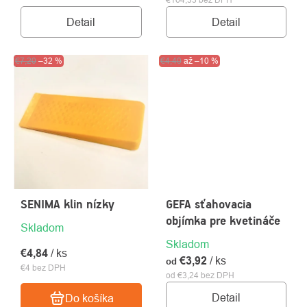
Detail
Detail
Výpredaj
€7,20
–32 %
Akcia
€4,40
až
Výpredaj
–10 %
SENIMA klin nízky
GEFA sťahovacia
objímka pre kvetináče
Skladom
Skladom
€4,84
/ ks
€3,92
/ ks
od
€4 bez DPH
od €3,24 bez DPH
Detail
Do košíka