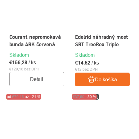
Courant nepromokavá
Edelrid náhradný most
bunda ARK červená
SRT TreeRex Triple
Skladom
Skladom
€156,28
/ ks
€14,52
/ ks
€129,16 bez DPH
€12 bez DPH
Detail
Do košíka
Akcia
od
€79,16
Výpredaj
až
–21 %
Akcia
€37,60
Výpredaj
–30 %