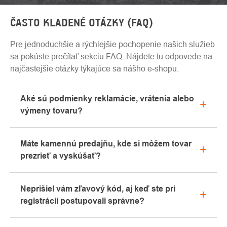
ČASTO KLADENÉ OTÁZKY (FAQ)
Pre jednoduchšie a rýchlejšie pochopenie našich služieb
sa pokúste prečítať sekciu FAQ. Nájdete tu odpovede na
najčastejšie otázky týkajúce sa nášho e-shopu.
Aké sú podmienky reklamácie, vrátenia alebo
výmeny tovaru?
Všetky informácie o reklamáciách nájdete v sekcii
Máte kamennú predajňu, kde si môžem tovar
"Všetko o nákupe" alebo nás kontaktujte e-mailom
prezrieť a vyskúšať?
alebo telefonicky.
Áno, naša kamenná predajňa sa nachádza v
Neprišiel vám zľavový kód, aj keď ste pri
Kolíne. Radi vám tu poradíme s výberom vhodného
registrácii postupovali správne?
vybavenia, ktoré si môžete vyskúšať priamo v
našom showroome.
Prosíme, najprv prejdite v e-mailovej schránke