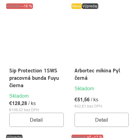
Výpredaj
€153,60
–16 %
Akcia
Výpredaj
Sip Protection 1SWS
Arbortec mikina Pyl
pracovná bunda Fuyu
černá
čierna
Skladom
Skladom
€51,56
/ ks
€128,28
/ ks
€42,61 bez DPH
€106,02 bez DPH
Detail
Detail
Výpredaj
Akcia
€176,04
Výpredaj
až
–17 %