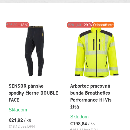
VÝPIS
Výpredaj
€26,80
–18 %
Top
Akcia
€281,40
Výpredaj
–29 %
Odporúčame
PRODUKTOV
SENSOR pánske
Arbortec pracovná
spodky čierne DOUBLE
bunda Breatheflex
FACE
Performance Hi-Vis
žltá
Skladom
Skladom
€21,92
/ ks
€198,84
/ ks
€18,12 bez DPH
€164,33 bez DPH