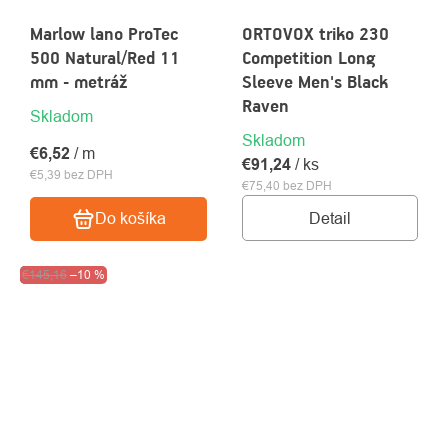
Marlow lano ProTec
ORTOVOX triko 230
500 Natural/Red 11
Competition Long
mm - metráž
Sleeve Men's Black
Raven
Skladom
Skladom
€6,52
/ m
€91,24
/ ks
€5,39 bez DPH
€75,40 bez DPH
Detail
Do košíka
Výpredaj
€145,16
–10 %