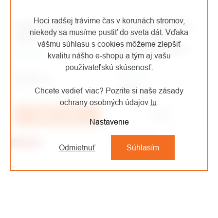
Hoci radšej trávime čas v korunách stromov,
Gregory organizér
GSI neprevrátiteľný
niekedy sa musíme pustiť do sveta dát. Vďaka
Alpaca Gear Pod 5 l
plastový pohár
vášmu súhlasu s cookies môžeme zlepšiť
Stemless Red Wine
Skladom
kvalitu nášho e-shopu a tým aj vašu
Glass
používateľskú skúsenosť.
Skladom
€23,36
/ ks
€19,31 bez DPH
€9,36
/ ks
Chcete vedieť viac? Pozrite si naše zásady
€7,74 bez DPH
ochrany osobných údajov
tu
.
Detail
Do košíka
Nastavenie
Výpredaj
€9,56
–5 %
Akcia
€9,16
Výpredaj
–17 %
Odmietnuť
Súhlasím