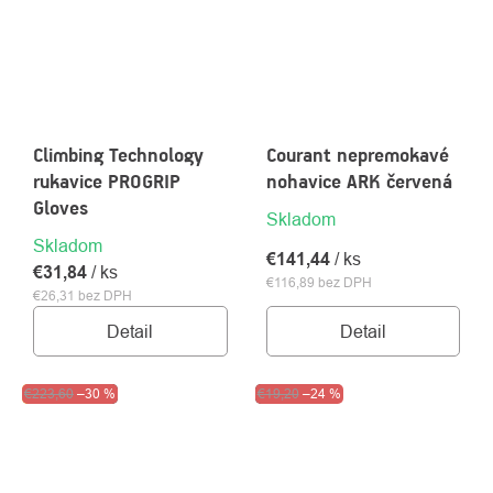
Climbing Technology
Courant nepremokavé
rukavice PROGRIP
nohavice ARK červená
Gloves
Skladom
Skladom
€141,44
/ ks
€31,84
/ ks
€116,89 bez DPH
€26,31 bez DPH
Detail
Detail
Akcia
€223,60
Výpredaj
–30 %
Výpredaj
€19,20
–24 %