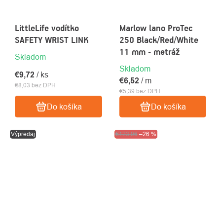
LittleLife vodítko
Marlow lano ProTec
SAFETY WRIST LINK
250 Black/Red/White
11 mm - metráž
Skladom
Skladom
€9,72
/ ks
€6,52
/ m
€8,03 bez DPH
€5,39 bez DPH
Do košíka
Do košíka
Výpredaj
Akcia
€123,96
Výpredaj
–26 %