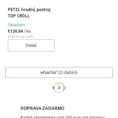
PETZL hrudný postroj
TOP CROLL
Skladom
€130,64
/ ks
€107,97 bez DPH
Detail
OVLÁDACIE
Načítať 22 ďalších
PRVKY
VÝPISU
STRÁNKOVANIE
1
2
DOPRAVA ZADARMO
Každá objednávka nad 150 euro má dopravu