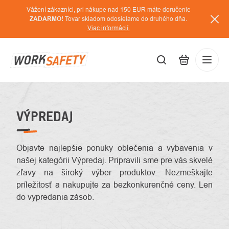
Prejsť
Vážení zákazníci, pri nákupe nad 150 EUR máte doručenie
na
ZADARMO!
Tovar skladom odosielame do druhého dňa.
Viac informácií.
obsah
EUR
Prihláse
/
VÝPREDAJ
Objavte najlepšie ponuky oblečenia a vybavenia v
našej kategórii Výpredaj. Pripravili sme pre vás skvelé
zľavy na široký výber produktov. Nezmeškajte
príležitosť a nakupujte za bezkonkurenčné ceny. Len
do vypredania zásob.