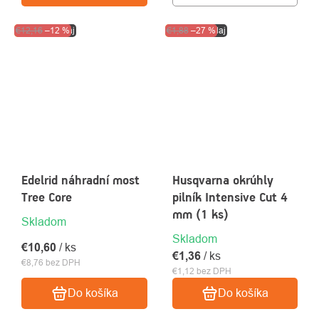
Akcia
€12,16
Výpredaj
–12 %
Akcia
€1,88
Výpredaj
–27 %
Edelrid náhradní most
Husqvarna okrúhly
Tree Core
pilník Intensive Cut 4
mm (1 ks)
Skladom
Skladom
€10,60
/ ks
€1,36
/ ks
€8,76 bez DPH
€1,12 bez DPH
Do košíka
Do košíka