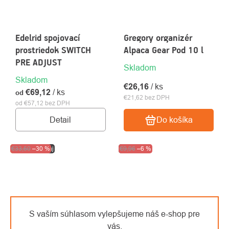
Edelrid spojovací
Gregory organizér
prostriedok SWITCH
Alpaca Gear Pod 10 l
PRE ADJUST
Skladom
Skladom
€26,16
/ ks
€69,12
/ ks
od
€21,62 bez DPH
od €57,12 bez DPH
Detail
Do košíka
Akcia
€33,60
Výpredaj
–30 %
Výpredaj
€9,96
–6 %
S vaším súhlasom vylepšujeme náš e-shop pre
vás.