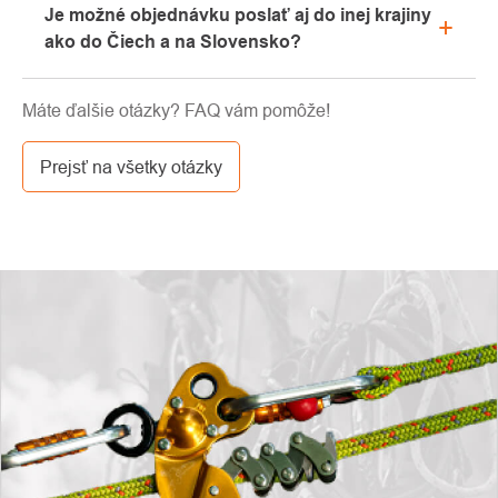
Je možné objednávku poslať aj do inej krajiny
záložku „hromadné“ alebo „SPAM“, veľmi často tu e-
ako do Čiech a na Slovensko?
mail s kódom končí. Ak ste aj napriek tomu svoj
zľavový kód nenašli, kontaktujte nás na
Áno, zásielku je možné posielať takmer kamkoľvek
info@pavouci.cz.
Máte ďalšie otázky? FAQ vám pomôže!
cez GLS. Cena tejto dopravy je podľa kalkulácie od
dopravcu.
Prejsť na všetky otázky