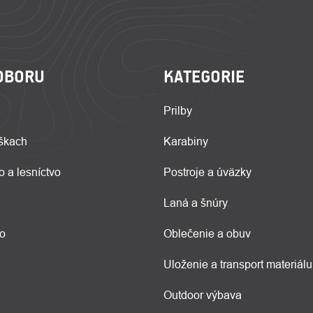
OBORU
KATEGORIE
Prilby
škach
Karabiny
o a lesníctvo
Postroje a úväzky
Laná a šnúry
vo
Oblečenie a obuv
Uloženie a transport materiálu
Outdoor výbava