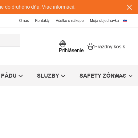
me do druhého dňa.
Viac informácií.
O nás
Kontakty
Všetko o nákupe
Moja objednávka
Prázdny košík
Nákupný košík
Prihlásenie
 PÁDU
SLUŽBY
SAFETY ZÓNA
VIAC