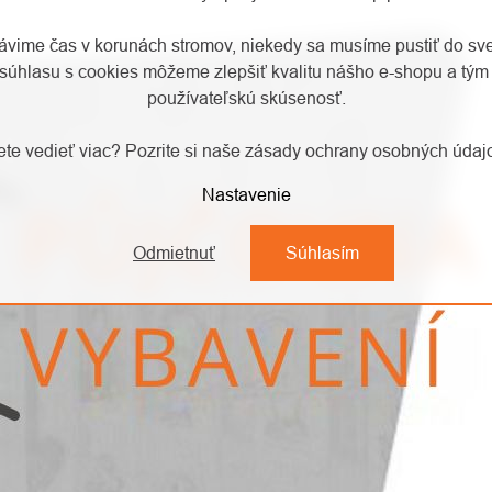
rávime čas v korunách stromov, niekedy sa musíme pustiť do sv
súhlasu s cookies môžeme zlepšiť kvalitu nášho e-shopu a tým 
používateľskú skúsenosť.
te vedieť viac? Pozrite si naše zásady ochrany osobných úda
Nastavenie
Odmietnuť
Súhlasím