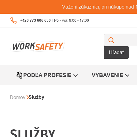
Prejsť
Vážení zákazníci, pri nákupe na
na
obsah
+420 773 606 630
Hľadať
PODĽA PROFESIE
VYBAVENIE
Služby
Domov
SLUŽBY