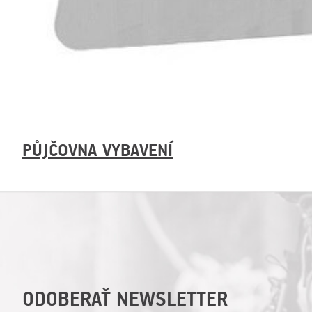
PŮJČOVNA VYBAVENÍ
OVLÁDACIE
VÝPIS
PRVKY
ČLÁNKOV
VÝPISU
ODOBERAŤ NEWSLETTER