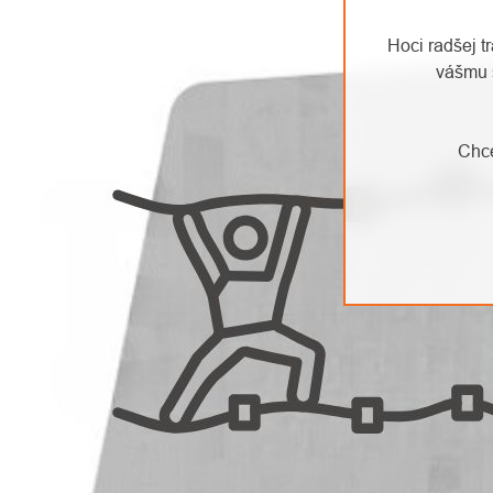
Hoci radšej t
vášmu 
Chce