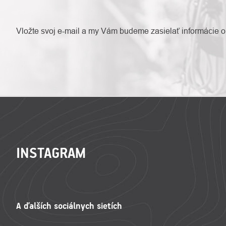
Vložte svoj e-mail a my Vám budeme zasielať informácie 
ZÁPÄTIE
INSTAGRAM