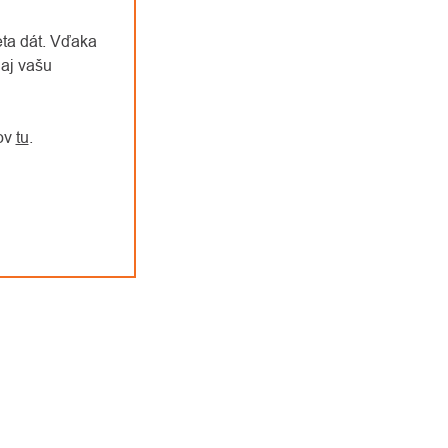
eta dát. Vďaka
aj vašu
jov
tu
.