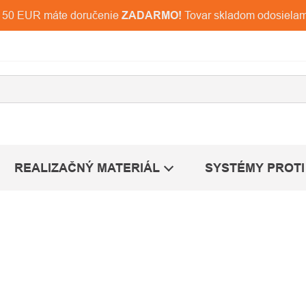
d 150 EUR máte doručenie
ZADARMO!
Tovar skladom odosiela
REALIZAČNÝ MATERIÁL
SYSTÉMY PROTI