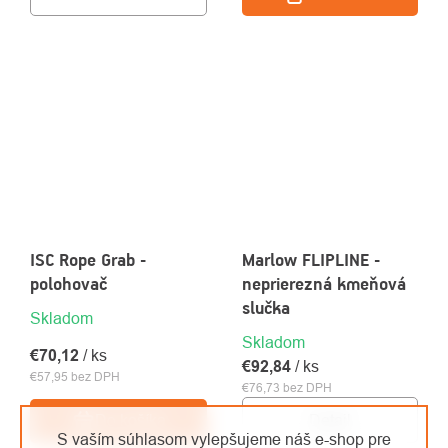
ISC Rope Grab -
Marlow FLIPLINE -
polohovač
neprierezná kmeňová
slučka
Skladom
Skladom
€70,12
/ ks
€92,84
/ ks
€57,95 bez DPH
€76,73 bez DPH
Detail
Do košíka
S vaším súhlasom vylepšujeme náš e-shop pre