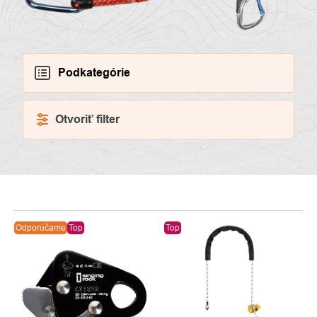
Podkategórie
Otvoriť filter
VÝPIS
Odporúčame
Top
Top
PRODUKTOV