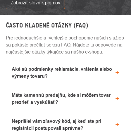
Zobraziť slovník pojmov
ČASTO KLADENÉ OTÁZKY (FAQ)
Pre jednoduchšie a rýchlejšie pochopenie našich služieb
sa pokúste prečítať sekciu FAQ. Nájdete tu odpovede na
najčastejšie otázky týkajúce sa nášho e-shopu.
Aké sú podmienky reklamácie, vrátenia alebo
výmeny tovaru?
Všetky informácie o reklamáciách nájdete v sekcii
Máte kamennú predajňu, kde si môžem tovar
"Všetko o nákupe" alebo nás kontaktujte e-mailom
prezrieť a vyskúšať?
alebo telefonicky.
Áno, naša kamenná predajňa sa nachádza v
Neprišiel vám zľavový kód, aj keď ste pri
Kolíne. Radi vám tu poradíme s výberom vhodného
registrácii postupovali správne?
vybavenia, ktoré si môžete vyskúšať priamo v