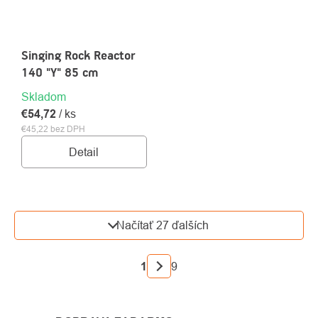
Singing Rock Reactor
140 "Y" 85 cm
Skladom
€54,72
/ ks
€45,22 bez DPH
Detail
OVLÁDACIE
Načítať 27 ďalších
PRVKY
VÝPISU
STRÁNKOVANIE
1
9