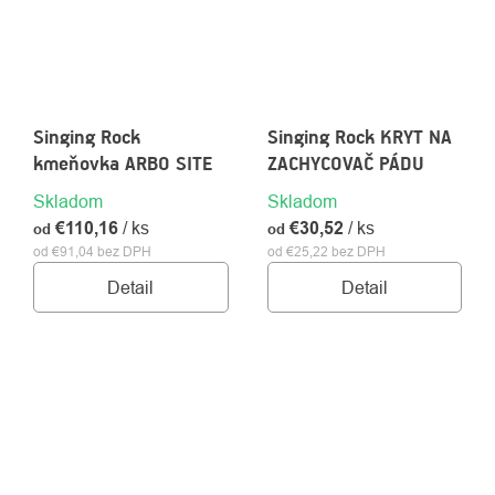
Singing Rock
Singing Rock KRYT NA
kmeňovka ARBO SITE
ZACHYCOVAČ PÁDU
Skladom
Skladom
€110,16
/ ks
€30,52
/ ks
od
od
od €91,04 bez DPH
od €25,22 bez DPH
Detail
Detail