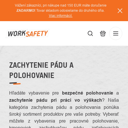
Prejsť
Vážení zákazníci, pri nákupe nad 150 EUR máte doručenie
na
ZADARMO!
Tovar skladom odosielame do druhého dňa.
Viac informácií.
obsah
EUR
Prihláse
/
ZACHYTENIE PÁDU A
POLOHOVANIE
Hľadáte vybavenie pre
bezpečné polohovanie
a
zachytenie pádu pri práci vo výškach
? Naša
kategória zachytenia pádu a polohovania ponúka
široký sortiment produktov pre vaše potreby. Vyberať
môžete z vybavenia pre pracovné polohovanie,
kmenoviek, zachytávačov pádu, zaťahovacích