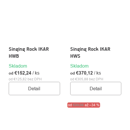
Singing Rock IKAR
Singing Rock IKAR
HWB
HWS
Skladom
Skladom
€152,24
/ ks
€370,12
/ ks
od
od
od €125,82 bez DPH
od €305,88 bez DPH
Detail
Detail
Akcia
od
€39,96
Výpredaj
až
–34 %