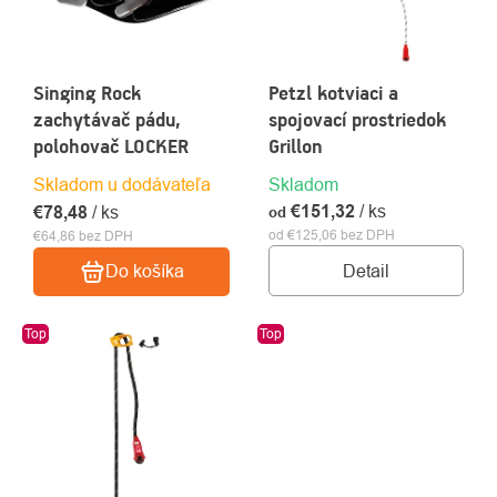
Singing Rock
Petzl kotviaci a
zachytávač pádu,
spojovací prostriedok
polohovač LOCKER
Grillon
Skladom u dodávateľa
Skladom
€151,32
/ ks
€78,48
/ ks
od
od €125,06 bez DPH
€64,86 bez DPH
Detail
Do košíka
Top
Top