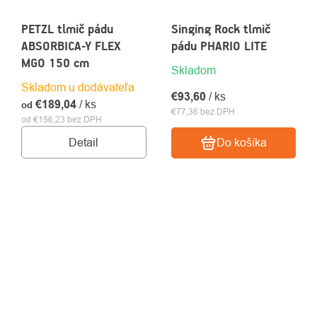
PETZL tlmič pádu
Singing Rock tlmič
ABSORBICA-Y FLEX
pádu PHARIO LITE
MGO 150 cm
Skladom
Skladom u dodávateľa
€93,60
/ ks
€189,04
/ ks
od
€77,36 bez DPH
od €156,23 bez DPH
Detail
Do košíka