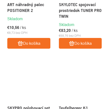
ART náhradný palec
SKYLOTEC spojovací
POSITIONER 2
prostriedok TUNER PRO
TWIN
Skladom
Skladom
€10,56
/ ks
€83,20
/ ks
€8,73 bez DPH
€68,76 bez DPH
Do košíka
Do košíka
SKYPRO polohovací set
Teufelberger K1