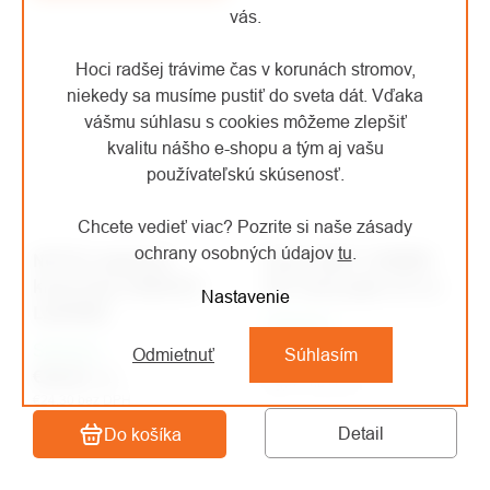
vás.
Hoci radšej trávime čas v korunách stromov,
niekedy sa musíme pustiť do sveta dát. Vďaka
vášmu súhlasu s cookies môžeme zlepšiť
kvalitu nášho e-shopu a tým aj vašu
používateľskú skúsenosť.
Chcete vedieť viac? Pozrite si naše zásady
ochrany osobných údajov
tu
.
NOTCH organizér
Petzl ASAP´SORBER
kmenovky SIDEKICK
INT tlmič pádu 20 cm
Nastavenie
LANYARD
Skladom
Skladom
Odmietnuť
Súhlasím
€32,32
/ ks
€29,40
/ ks
€26,71 bez DPH
€24,30 bez DPH
Detail
Do košíka