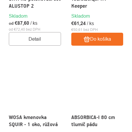
ALUSTOP 2
Keeper
Skladom
Skladom
€87,60
/ ks
€61,24
/ ks
od
od €72,40 bez DPH
€50,61 bez DPH
Detail
Do košíka
WOSA kmenovka
ABSORBICA-I 80 cm
SQUIR - 1 oko, růžová
tlumič pádu