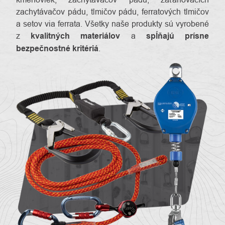
zachytávačov pádu, tlmičov pádu, ferratových tlmičov
a setov via ferrata. Všetky naše produkty sú vyrobené
z
kvalitných materiálov
a
spĺňajú prísne
bezpečnostné kritériá
.
O
Kontakty
nás