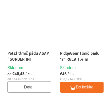
Petzl tlmič pádu ASAP
RidgeGear tlmič pádu
´SORBER INT
"Y" RGL9 1,4 m
Skladom
Skladom
€40,48
/ ks
€46
/ ks
od
od €33,45 bez DPH
€38,02 bez DPH
Detail
Do košíka