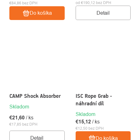
od €190,12 bez DPH
€84,86 bez DPH
Detail
Do košíka
CAMP Shock Absorber
ISC Rope Grab -
náhradní díl
Skladom
Skladom
€21,60
/ ks
€15,12
/ ks
€17,85 bez DPH
€12,50 bez DPH
Detail
Do košíka