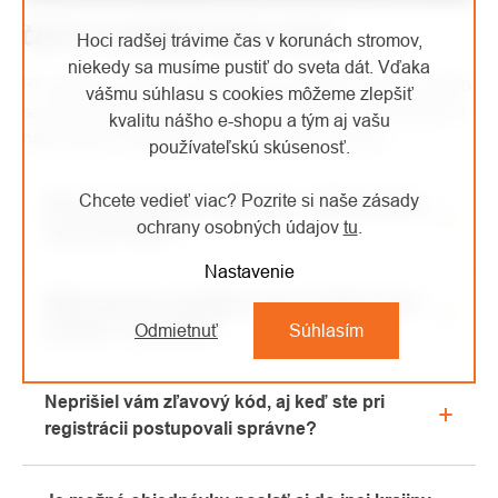
ČASTO KLADENÉ OTÁZKY (FAQ)
Hoci radšej trávime čas v korunách stromov,
niekedy sa musíme pustiť do sveta dát. Vďaka
Pre jednoduchšie a rýchlejšie pochopenie našich služieb
vášmu súhlasu s cookies môžeme zlepšiť
sa pokúste prečítať sekciu FAQ. Nájdete tu odpovede na
kvalitu nášho e-shopu a tým aj vašu
najčastejšie otázky týkajúce sa nášho e-shopu.
používateľskú skúsenosť.
Chcete vedieť viac? Pozrite si naše zásady
Aké sú podmienky reklamácie, vrátenia alebo
ochrany osobných údajov
tu
.
výmeny tovaru?
Nastavenie
Všetky informácie o reklamáciách nájdete v sekcii
Máte kamennú predajňu, kde si môžem tovar
"Všetko o nákupe" alebo nás kontaktujte e-mailom
prezrieť a vyskúšať?
Odmietnuť
Súhlasím
alebo telefonicky.
Áno, naša kamenná predajňa sa nachádza v
Neprišiel vám zľavový kód, aj keď ste pri
Kolíne. Radi vám tu poradíme s výberom vhodného
registrácii postupovali správne?
vybavenia, ktoré si môžete vyskúšať priamo v
našom showroome.
Prosíme, najprv prejdite v e-mailovej schránke