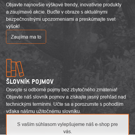
Objavte najnovšie výškové trendy, inovatívne produkty
a zaujímavé akcie. Buďte v obraze s aktuálnymi
bezpečnostnými upozorneniami a preskúmajte svet
výšok!
Zaujíma ma to
ŠLOVNÍK POJMOV
Osvojte si odborné pojmy bez zbytočného zmätenia!
Objevte náš slovník pojmov a získajte jasný prehľad nad
technickými termínmi. Učte sa a porozumite s pohodlím
vďaka nášmu užitočnému slovníku.
Zobraziť slovník pojmov
S vaším súhlasom vylepšujeme náš e-shop pre
vás.