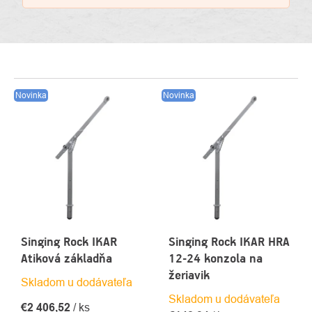
VÝPIS
Novinka
Novinka
PRODUKTOV
Singing Rock IKAR
Singing Rock IKAR HRA
Atiková základňa
12-24 konzola na
žeriavik
Skladom u dodávateľa
Skladom u dodávateľa
€2 406,52
/ ks