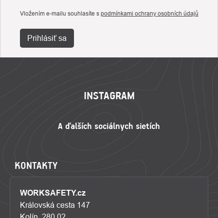
Vložením e-mailu souhlasíte s
podmínkami ochrany osobních údajů
Prihlásiť sa
ZÁPÄTIE
INSTAGRAM
KONTAKTY
WORKSAFETY.cz
Královská cesta 147
Kolín, 280 02