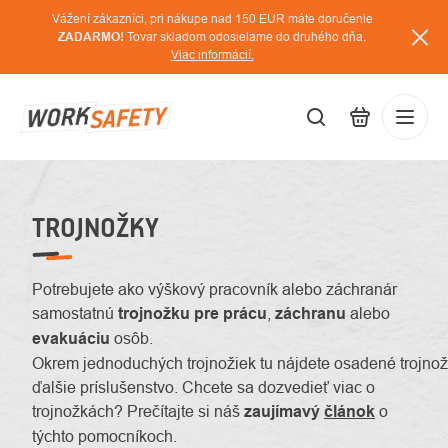
Prejsť
Vážení zákazníci, pri nákupe nad 150 EUR máte doručenie
na
ZADARMO!
Tovar skladom odosielame do druhého dňa.
Viac informácií.
obsah
EUR
Prihláse
/
TROJNOŽKY
Potrebujete ako výškový pracovník alebo záchranár
samostatnú
trojnožku
pre prácu
,
záchranu
alebo
evakuáciu
osôb.
Okrem
jednoduchých
trojnožiek tu nájdete
osadené
trojnož
ďalšie
príslušenstvo. Chcete sa dozvedieť viac o
trojnožkách? Prečítajte si náš
zaujímavý
článok
o
týchto pomocníkoch.