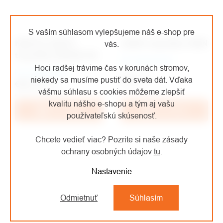
S vaším súhlasom vylepšujeme náš e-shop pre
KRATOS SAFETY
LANEX trojnožka TM9N
vás.
trojnožka FA6000100
Na objednávku
Hoci radšej trávime čas v korunách stromov,
Na objednávku
€744
/ ks
niekedy sa musíme pustiť do sveta dát. Vďaka
€951,32
/ ks
€614,88 bez DPH
vášmu súhlasu s cookies môžeme zlepšiť
€786,21 bez DPH
kvalitu nášho e-shopu a tým aj vašu
Do košíka
Do košíka
používateľskú skúsenosť.
Chcete vedieť viac? Pozrite si naše zásady
ochrany osobných údajov
tu
.
Nastavenie
Odmietnuť
Súhlasím