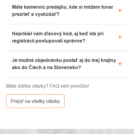
Všetky informácie o reklamáciách nájdete v sekcii
Máte kamennú predajňu, kde si môžem tovar
"Všetko o nákupe" alebo nás kontaktujte e-mailom
prezrieť a vyskúšať?
alebo telefonicky.
Áno, naša kamenná predajňa sa nachádza v
Neprišiel vám zľavový kód, aj keď ste pri
Kolíne. Radi vám tu poradíme s výberom vhodného
registrácii postupovali správne?
vybavenia, ktoré si môžete vyskúšať priamo v
našom showroome.
Prosíme, najprv prejdite v e-mailovej schránke
Je možné objednávku poslať aj do inej krajiny
záložku „hromadné“ alebo „SPAM“, veľmi často tu e-
ako do Čiech a na Slovensko?
mail s kódom končí. Ak ste aj napriek tomu svoj
zľavový kód nenašli, kontaktujte nás na
Áno, zásielku je možné posielať takmer kamkoľvek
info@pavouci.cz.
Máte ďalšie otázky? FAQ vám pomôže!
cez GLS. Cena tejto dopravy je podľa kalkulácie od
dopravcu.
Prejsť na všetky otázky