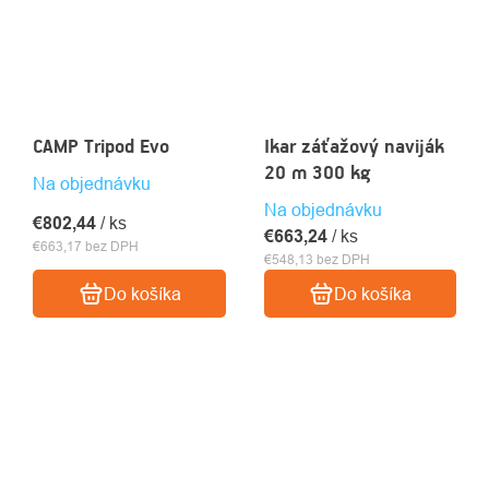
CAMP Tripod Evo
Ikar záťažový naviják
20 m 300 kg
Na objednávku
Na objednávku
€802,44
/ ks
€663,24
/ ks
€663,17 bez DPH
€548,13 bez DPH
Do košíka
Do košíka