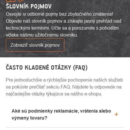
ŠLOVNÍK POJMOV
Osvojte si odborné pojmy bez zbytočného zmätenia!
Objevte náš slovník pojmov a získajte jasný prehľad nad
technickými termínmi. Učte sa a porozumite s pohodlím
vďaka nášmu užitočnému slovníku.
Zobraziť slovník pojmov
ČASTO KLADENÉ OTÁZKY (FAQ)
Pre jednoduchšie a rýchlejšie pochopenie našich služieb
sa pokúste prečítať sekciu FAQ. Nájdete tu odpovede na
najčastejšie otázky týkajúce sa nášho e-shopu.
Aké sú podmienky reklamácie, vrátenia alebo
výmeny tovaru?