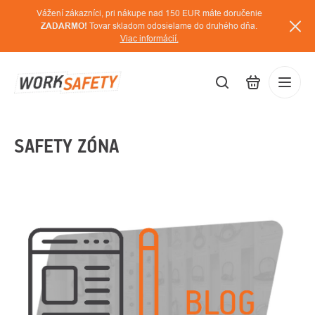
Prejsť
Vážení zákazníci, pri nákupe nad 150 EUR máte doručenie
na
ZADARMO!
Tovar skladom odosielame do druhého dňa.
Viac informácií.
obsah
EUR
SAFETY ZÓNA
Prihláse
/