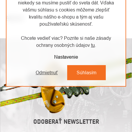
niekedy sa musíme pustiť do sveta dát. Vďaka
vášmu súhlasu s cookies môžeme zlepšiť
kvalitu nášho e-shopu a tým aj vašu
ARCHIV
používateľskú skúsenosť.
Chcete vedieť viac? Pozrite si naše zásady
VÝPIS
OVLÁDACIE
ochrany osobných údajov
tu
.
PRVKY
ČLÁNKOV
Nastavenie
VÝPISU
Odmietnuť
Súhlasím
ODOBERAŤ NEWSLETTER