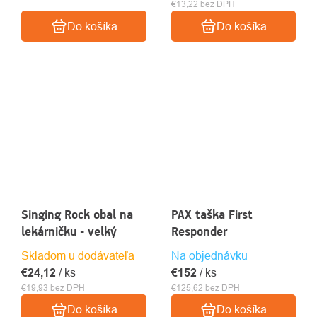
€13,22 bez DPH
Do košíka
Do košíka
Singing Rock obal na
PAX taška First
lekárničku - velký
Responder
Skladom u dodávateľa
Na objednávku
€24,12
/ ks
€152
/ ks
€19,93 bez DPH
€125,62 bez DPH
Do košíka
Do košíka