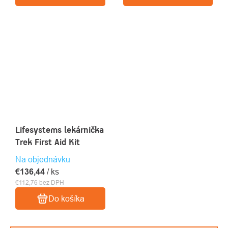
Lifesystems lekárnička
Trek First Aid Kit
Na objednávku
€136,44
/ ks
€112,76 bez DPH
Do košíka