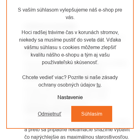
S vaším súhlasom vylepšujeme náš e-shop pre
OVLÁDACIE
vás.
PRVKY
DOPRAVA ZADARMO
VÝPISU
Hoci radšej trávime čas v korunách stromov,
Každá objednávka nad 150 euro má dopravu
niekedy sa musíme pustiť do sveta dát. Vďaka
zadarmo.
vášmu súhlasu s cookies môžeme zlepšiť
SHOWROOM
kvalitu nášho e-shopu a tým aj vašu
používateľskú skúsenosť.
Kamenná predajňa v Kolíne, v ktorej si môžete
vyskúšať vybavenie na vlastnej koži.
Chcete vedieť viac? Pozrite si naše zásady
SAMI PRACUJEME VO VÝŠKACH
ochrany osobných údajov
tu
.
Od roku 2007 sa venujeme arboristike
a výškovým prácam. Vybavenie, ktoré
Nastavenie
predávame, sami používame.
JEDNODUCHÉ VRÁTENIE TOVARU
Odmietnuť
Súhlasím
Vaša spokojnosť je pre nás prioritou číslo jedna,
a preto sa prípadné reklamácie snažíme vybaviť
čo najrýchlejšie as maximálnou starostlivosťou.