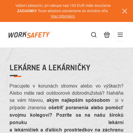
Prejsť
Vážení zákazníci, pri nákupe nad 150 EUR máte doručenie
na
ZADARMO!
Tovar skladom odosielame do druhého dňa.
Viac informácií.
obsah
EUR
Prihláse
/
LEKÁRNE A LEKÁRNIČKY
Pracujete v korunách stromov alebo vo výškach?
Alebo máte radi outdoorové dobrodružstvá? Naháňa
sa vám hlavou,
akým najlepším spôsobom
si v
prípade zranenia
ošetriť poranenia
alebo pomôcť
svojmu kolegovi? Pozrite sa na našu širokú
ponuku
lekární
a
lekárničiek
a ďalších
prostriedkov na záchranu