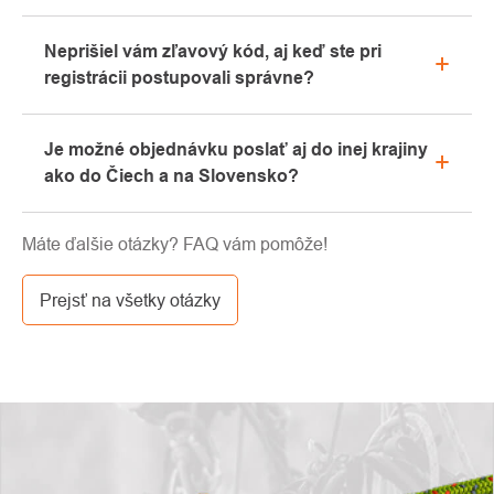
Áno, naša kamenná predajňa sa nachádza v
Neprišiel vám zľavový kód, aj keď ste pri
Kolíne. Radi vám tu poradíme s výberom vhodného
registrácii postupovali správne?
vybavenia, ktoré si môžete vyskúšať priamo v
našom showroome.
Prosíme, najprv prejdite v e-mailovej schránke
Je možné objednávku poslať aj do inej krajiny
záložku „hromadné“ alebo „SPAM“, veľmi často tu e-
ako do Čiech a na Slovensko?
mail s kódom končí. Ak ste aj napriek tomu svoj
zľavový kód nenašli, kontaktujte nás na
Áno, zásielku je možné posielať takmer kamkoľvek
info@pavouci.cz.
Máte ďalšie otázky? FAQ vám pomôže!
cez GLS. Cena tejto dopravy je podľa kalkulácie od
dopravcu.
Prejsť na všetky otázky