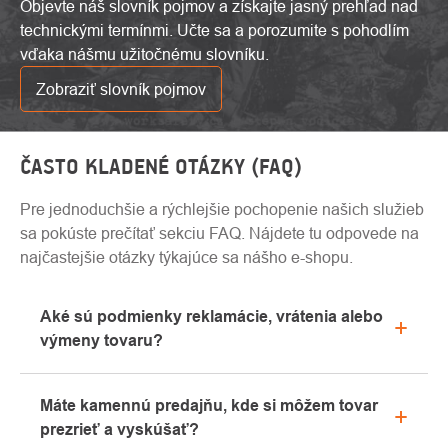
Objevte náš slovník pojmov a získajte jasný prehľad nad
technickými termínmi. Učte sa a porozumite s pohodlím
vďaka nášmu užitočnému slovníku.
Zobraziť slovník pojmov
ČASTO KLADENÉ OTÁZKY (FAQ)
Pre jednoduchšie a rýchlejšie pochopenie našich služieb
sa pokúste prečítať sekciu FAQ. Nájdete tu odpovede na
najčastejšie otázky týkajúce sa nášho e-shopu.
Aké sú podmienky reklamácie, vrátenia alebo
výmeny tovaru?
Všetky informácie o reklamáciách nájdete v sekcii
Máte kamennú predajňu, kde si môžem tovar
"Všetko o nákupe" alebo nás kontaktujte e-mailom
prezrieť a vyskúšať?
alebo telefonicky.