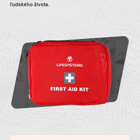
ľudského života
.
O
Kontakty
nás