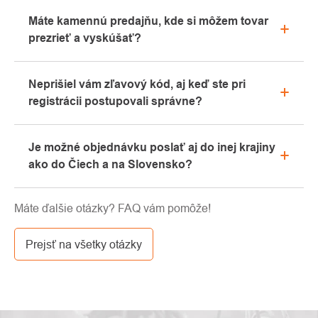
Všetky informácie o reklamáciách nájdete v sekcii
Máte kamennú predajňu, kde si môžem tovar
"Všetko o nákupe" alebo nás kontaktujte e-mailom
prezrieť a vyskúšať?
alebo telefonicky.
Áno, naša kamenná predajňa sa nachádza v
Neprišiel vám zľavový kód, aj keď ste pri
Kolíne. Radi vám tu poradíme s výberom vhodného
registrácii postupovali správne?
vybavenia, ktoré si môžete vyskúšať priamo v
našom showroome.
Prosíme, najprv prejdite v e-mailovej schránke
Je možné objednávku poslať aj do inej krajiny
záložku „hromadné“ alebo „SPAM“, veľmi často tu e-
ako do Čiech a na Slovensko?
mail s kódom končí. Ak ste aj napriek tomu svoj
zľavový kód nenašli, kontaktujte nás na
Áno, zásielku je možné posielať takmer kamkoľvek
info@pavouci.cz.
Máte ďalšie otázky? FAQ vám pomôže!
cez GLS. Cena tejto dopravy je podľa kalkulácie od
dopravcu.
Prejsť na všetky otázky