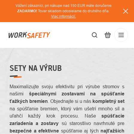
Prejsť
Vážení zákazníci, pri nákupe nad 150 EUR máte doručenie
na
ZADARMO!
Tovar skladom odosielame do druhého dňa.
Viac informácií.
obsah
EUR
Prihláse
/
SETY NA VÝRUB
Maximalizujte svoju efektivitu pri výrube stromov s
našimi
špeciálnymi zostavami na spúšťanie
ťažkých bremien
. Objednajte si u nás
kompletný set
na spúšťanie bremien, ktorý vám ušetrí mnoho síl a
uľahčí každý krok procesu. Naše
spúšťacie
zariadenia a zostavy
sú starostlivo navrhnuté pre
bezpečné a efektívne
spúšťanie aj tých
najťažších