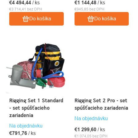
€4 494,44
/ ks
€1 144,48
/ ks
€3 714,41 bez DPH
€945,85 bez DPH
Do košíka
Do košíka
Rigging Set 1 Standard
Rigging Set 2 Pro - set
- set spúšťacieho
spúšťacieho zariadenia
zariadenia
Na objednávku
Na objednávku
€1 299,60
/ ks
€791,76
/ ks
€1 074,05 bez DPH