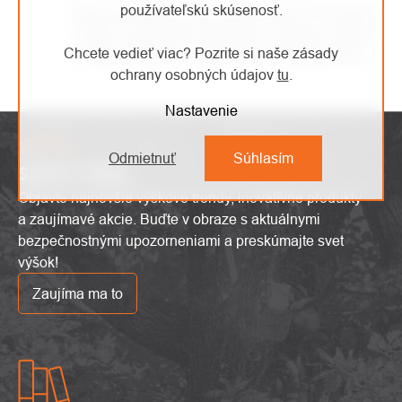
používateľskú skúsenosť.
Vaša spokojnosť je pre nás prioritou číslo jedna,
a preto sa prípadné reklamácie snažíme vybaviť
Chcete vedieť viac? Pozrite si naše zásady
čo najrýchlejšie as maximálnou starostlivosťou.
ochrany osobných údajov
tu
.
Nastavenie
Odmietnuť
Súhlasím
SAFETY ZÓNA
Objavte najnovšie výškové trendy, inovatívne produkty
a zaujímavé akcie. Buďte v obraze s aktuálnymi
bezpečnostnými upozorneniami a preskúmajte svet
výšok!
Zaujíma ma to