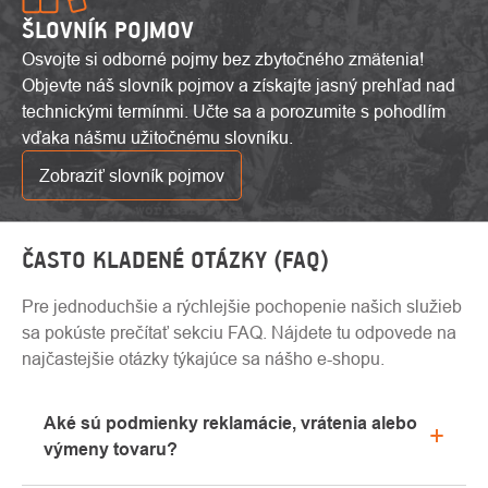
ŠLOVNÍK POJMOV
Osvojte si odborné pojmy bez zbytočného zmätenia!
Objevte náš slovník pojmov a získajte jasný prehľad nad
technickými termínmi. Učte sa a porozumite s pohodlím
vďaka nášmu užitočnému slovníku.
Zobraziť slovník pojmov
ČASTO KLADENÉ OTÁZKY (FAQ)
Pre jednoduchšie a rýchlejšie pochopenie našich služieb
sa pokúste prečítať sekciu FAQ. Nájdete tu odpovede na
najčastejšie otázky týkajúce sa nášho e-shopu.
Aké sú podmienky reklamácie, vrátenia alebo
výmeny tovaru?