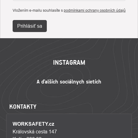
Vložením e-mailu souhlasíte s
podmínkami ochrany osobních údajů
Prihlásiť sa
ZÁPÄTIE
INSTAGRAM
KONTAKTY
WORKSAFETY.cz
Královská cesta 147