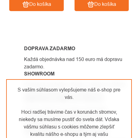
Do košíka
Do košíka
OVLÁDACIE
PRVKY
DOPRAVA ZADARMO
VÝPISU
Každá objednávka nad 150 euro má dopravu
zadarmo.
SHOWROOM
Kamenná predajňa v Kolíne, v ktorej si môžete
S vaším súhlasom vylepšujeme náš e-shop pre
vyskúšať vybavenie na vlastnej koži.
vás.
SAMI PRACUJEME VO VÝŠKACH
Od roku 2007 sa venujeme arboristike
Hoci radšej trávime čas v korunách stromov,
a výškovým prácam. Vybavenie, ktoré
niekedy sa musíme pustiť do sveta dát. Vďaka
predávame, sami používame.
vášmu súhlasu s cookies môžeme zlepšiť
JEDNODUCHÉ VRÁTENIE TOVARU
kvalitu nášho e-shopu a tým aj vašu