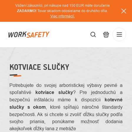
Prejsť
Vážení zákazníci, pri nákupe nad 150 EUR máte doručenie
na
ZADARMO!
Tovar skladom odosielame do druhého dňa.
Viac informácií.
obsah
EUR
Prihláse
/
KOTVIACE SLUČKY
Potrebujete do svojej arboristickej výbavy pevné a
spoľahlivé
kotviace slučky
? Pre jednoduchú a
bezpečnú inštaláciu máme k dispozícii
kotevné
slučky s okom
, ktoré spĺňajú náročné štandardy
bezpečnosti. Ak si chcete si zvoliť dĺžku slučky podľa
svojho priania, ponúkame možnosť dodania
akejkoľvek dĺžky lana z metráže