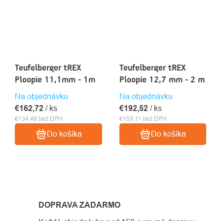
Teufelberger tREX
Teufelberger tREX
Ploopie 11,1mm - 1m
Ploopie 12,7 mm - 2 m
Na objednávku
Na objednávku
€162,72
/ ks
€192,52
/ ks
€134,48 bez DPH
€159,11 bez DPH
Do košíka
Do košíka
OVLÁDACIE
PRVKY
DOPRAVA ZADARMO
VÝPISU