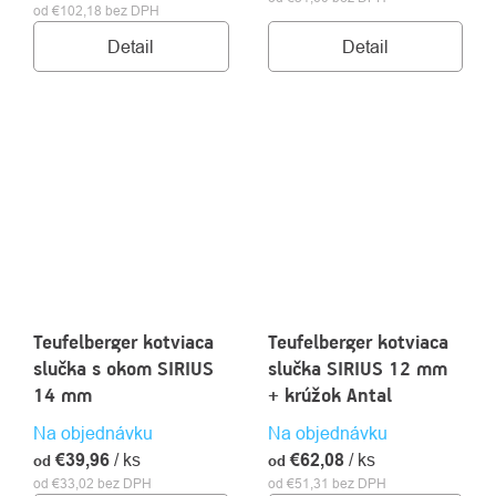
od €102,18 bez DPH
Detail
Detail
Teufelberger kotviaca
Teufelberger kotviaca
slučka s okom SIRIUS
slučka SIRIUS 12 mm
14 mm
+ krúžok Antal
Na objednávku
Na objednávku
€39,96
/ ks
€62,08
/ ks
od
od
od €33,02 bez DPH
od €51,31 bez DPH