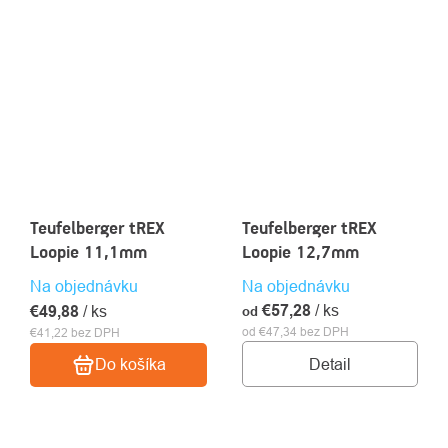
Teufelberger tREX
Teufelberger tREX
Loopie 11,1mm
Loopie 12,7mm
Na objednávku
Na objednávku
€57,28
/ ks
€49,88
/ ks
od
od €47,34 bez DPH
€41,22 bez DPH
Detail
Do košíka