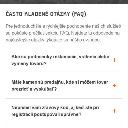
ČASTO KLADENÉ OTÁZKY (FAQ)
Pre jednoduchšie a rýchlejšie pochopenie našich služieb
sa pokúste prečítať sekciu FAQ. Nájdete tu odpovede na
najčastejšie otázky týkajúce sa nášho e-shopu.
Aké sú podmienky reklamácie, vrátenia alebo
výmeny tovaru?
Všetky informácie o reklamáciách nájdete v sekcii
Máte kamennú predajňu, kde si môžem tovar
"Všetko o nákupe" alebo nás kontaktujte e-mailom
prezrieť a vyskúšať?
alebo telefonicky.
Áno, naša kamenná predajňa sa nachádza v
Neprišiel vám zľavový kód, aj keď ste pri
Kolíne. Radi vám tu poradíme s výberom vhodného
registrácii postupovali správne?
vybavenia, ktoré si môžete vyskúšať priamo v
našom showroome.
Prosíme, najprv prejdite v e-mailovej schránke