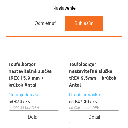
Nastavenie
Odmietnuť
Súhlasím
Teufelberger
Teufelberger
nastaviteľná slučka
nastaviteľná slučka
tREX 15,9 mm +
tREX 9,5mm + krúžok
krúžok Antal
Antal
Na objednávku
Na objednávku
€73
/ ks
€47,36
/ ks
od
od
od €60,33 bez DPH
od €39,14 bez DPH
Detail
Detail