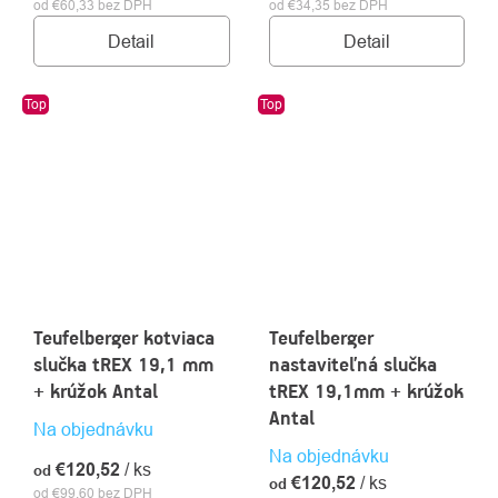
od €60,33 bez DPH
od €34,35 bez DPH
Detail
Detail
Top
Top
Teufelberger kotviaca
Teufelberger
slučka tREX 19,1 mm
nastaviteľná slučka
+ krúžok Antal
tREX 19,1mm + krúžok
Antal
Na objednávku
Na objednávku
€120,52
/ ks
od
€120,52
/ ks
od
od €99,60 bez DPH