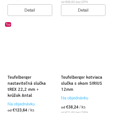
od €99,60 bez DPH
Detail
Detail
Top
Teufelberger
Teufelberger kotviaca
nastaviteľná slučka
slučka s okom SIRIUS
tREX 22,2 mm +
12mm
krúžok Antal
Na objednávku
Na objednávku
€38,24
/ ks
od
€123,64
/ ks
od
od €31,60 bez DPH