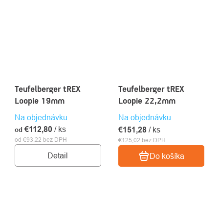
Teufelberger tREX
Teufelberger tREX
Loopie 19mm
Loopie 22,2mm
Na objednávku
Na objednávku
€112,80
/ ks
€151,28
/ ks
od
od €93,22 bez DPH
€125,02 bez DPH
Detail
Do košíka