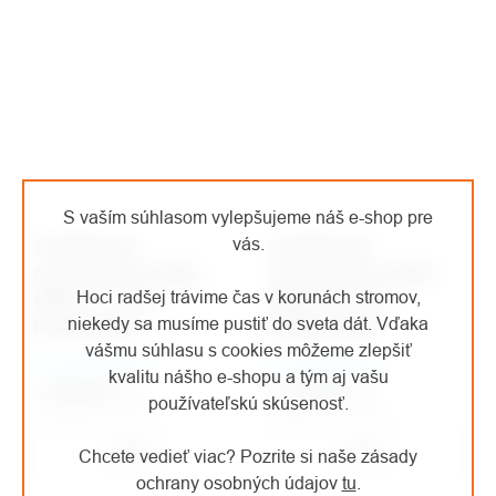
S vaším súhlasom vylepšujeme náš e-shop pre
vás.
Teufelberger
Teufelberger
nastaviteľná slučka
nastaviteľná slučka
Hoci radšej trávime čas v korunách stromov,
tREX 11,1 mm +
tREX 12,7 mm +
niekedy sa musíme pustiť do sveta dát. Vďaka
krúžok Antal
krúžok Antal
vášmu súhlasu s cookies môžeme zlepšiť
Na objednávku
Na objednávku
kvalitu nášho e-shopu a tým aj vašu
€59,36
/ ks
€75,08
/ ks
od
od
používateľskú skúsenosť.
od €49,06 bez DPH
od €62,05 bez DPH
Detail
Detail
Chcete vedieť viac? Pozrite si naše zásady
ochrany osobných údajov
tu
.