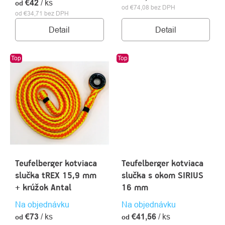
€42
/ ks
od
od €74,08 bez DPH
od €34,71 bez DPH
Detail
Detail
Top
Top
Teufelberger kotviaca
Teufelberger kotviaca
slučka tREX 15,9 mm
slučka s okom SIRIUS
+ krúžok Antal
16 mm
Na objednávku
Na objednávku
€73
/ ks
€41,56
/ ks
od
od