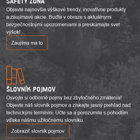
SAFETY ZÓNA
Objavte najnovšie výškové trendy, inovatívne produkty
a zaujímavé akcie. Buďte v obraze s aktuálnymi
bezpečnostnými upozorneniami a preskúmajte svet
výšok!
Zaujíma ma to
ŠLOVNÍK POJMOV
Osvojte si odborné pojmy bez zbytočného zmätenia!
Objevte náš slovník pojmov a získajte jasný prehľad nad
technickými termínmi. Učte sa a porozumite s pohodlím
vďaka nášmu užitočnému slovníku.
Zobraziť slovník pojmov