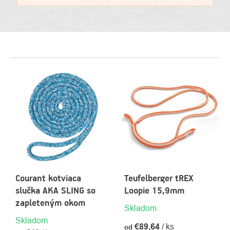
VÝPIS
PRODUKTOV
Courant kotviaca
Teufelberger tREX
slučka AKA SLING so
Loopie 15,9mm
zapleteným okom
Skladom
Skladom
€89,64
/ ks
od