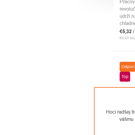
Pracov
revoluč
udrží r
chladn
€5,32
/
€4,40 b
Odpor
Top
Hoci radšej t
vášmu 