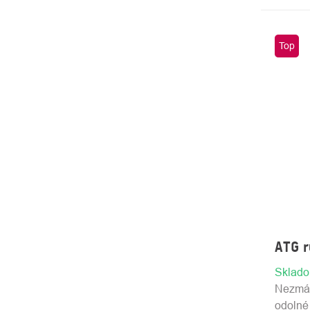
Top
ATG r
Sklad
Nezmáč
odolné 