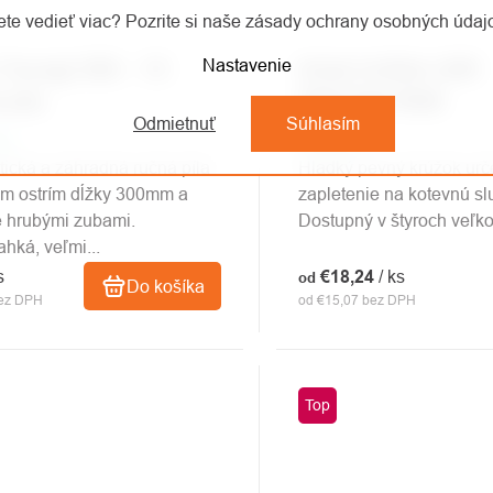
te vedieť viac? Pozrite si naše zásady ochrany osobných úda
Nastavenie
 Tsurugi 300 - 10
Antal krúžok LOW
 píla
FRICTION RING
Odmietnuť
Súhlasím
om
Skladom
tická a záhradná ručná píla
Hladký pevný krúžok urč
ým ostrím dĺžky 300mm a
zapletenie na kotevnú sl
e hrubými zubami.
Dostupný v štyroch veľko
hká, veľmi...
s
€18,24
/ ks
od
Do košíka
bez DPH
od €15,07 bez DPH
Top