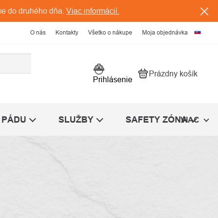
me do druhého dňa.
Viac informácií.
O nás
Kontakty
Všetko o nákupe
Moja objednávka
Prázdny košík
Nákupný košík
Prihlásenie
 PÁDU
SLUŽBY
SAFETY ZÓNA
VIAC