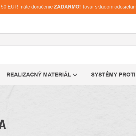
d 150 EUR máte doručenie
ZADARMO!
Tovar skladom odosiela
REALIZAČNÝ MATERIÁL
SYSTÉMY PROTI
A