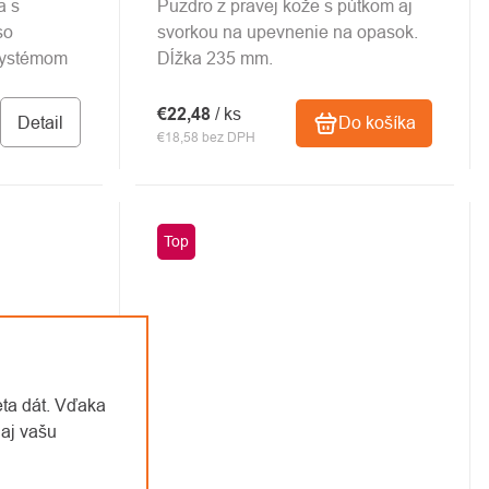
a s
Puzdro z pravej kože s pútkom aj
so
svorkou na upevnenie na opasok.
systémom
Dĺžka 235 mm.
€22,48
/ ks
Detail
Do košíka
€18,58 bez DPH
Top
eta dát. Vďaka
aj vašu