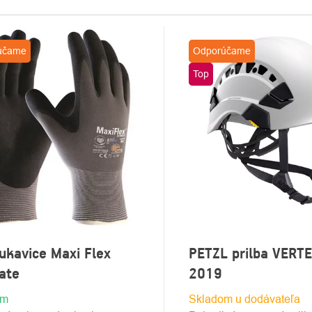
S
účame
Odporúčame
DUKTOV
Top
ukavice Maxi Flex
PETZL prilba VERT
ate
2019
om
Skladom u dodávateľa