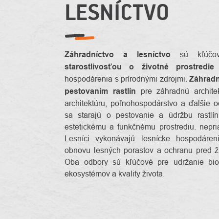
LESNÍCTVO
Záhradníctvo a lesníctvo
sú kľúčový
starostlivosťou o životné prostredie
a
hospodárenia s prírodnými zdrojmi.
Záhradn
pestovaním rastlín
pre záhradnú architek
architektúru, poľnohospodárstvo a ďalšie o
sa starajú o pestovanie a údržbu rastlín
estetickému a funkčnému prostrediu. nepri
Lesníci vykonávajú lesnícke hospodáren
obnovu lesných porastov a ochranu pred ži
Oba odbory sú kľúčové pre udržanie biodi
ekosystémov a kvality života.