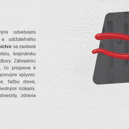
mi odvetviami
 udržateľného
íctvo
sa zaoberá
túru, krajinársku
dbory. Záhradníci
, čo prispieva k
aznivými vplyvmi.
ie, ťažbu dreva,
votnými rizikami.
verzity, zdravia