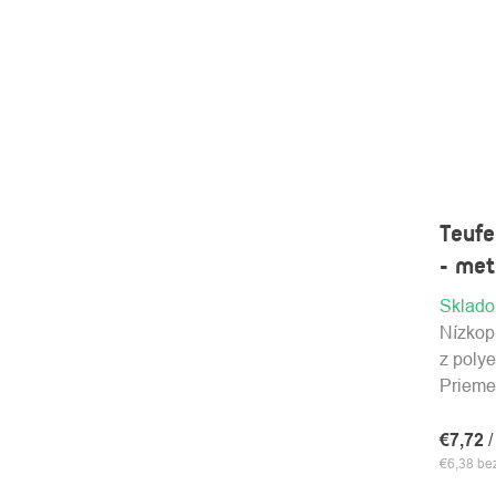
Teuf
- met
Sklad
Nízkop
z poly
Prieme
€7,72
/
€6,38 b