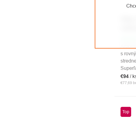
Chce
Silky
ručná
Sklad
Arboris
s rovn
stredn
Superľa
€94
/ k
€77,69 
Top