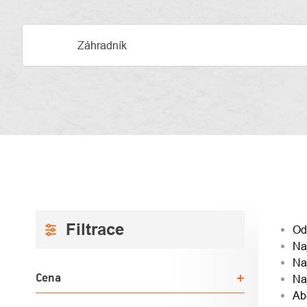
Záhradník
BOČNÝ
RAD
Od
Na
PANEL
PRO
Na
Cena
Na
Ab