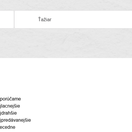
Ťažiar
ENIE
porúčame
jlacnejšie
DUKTOV
jdrahšie
jpredávanejšie
ecedne