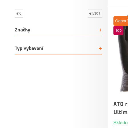
€
0
€
5301
VÝPI
Odpor
PRO
Značky
Top
Typ vybavení
ATG r
Ultim
Sklad