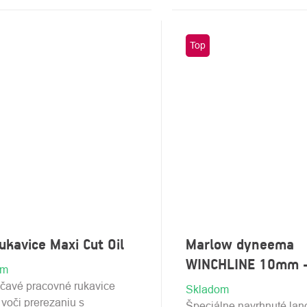
Top
ukavice Maxi Cut Oil
Marlow dyneema
WINCHLINE 10mm -
om
avé pracovné rukavice
Skladom
voči prerezaniu s
Špeciálne navrhnuté lan