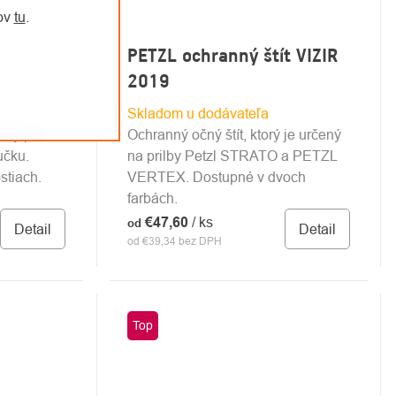
jov
tu
.
PETZL ochranný štít VIZIR
2019
Skladom u dodávateľa
ený pre
Ochranný očný štít, ktorý je určený
učku.
na prilby Petzl STRATO a PETZL
stiach.
VERTEX. Dostupné v dvoch
farbách.
€47,60
/ ks
od
Detail
Detail
od €39,34 bez DPH
Top