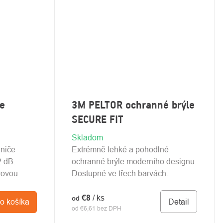
e
3M PELTOR ochranné brýle
SECURE FIT
Skladom
ániče
Extrémně lehké a pohodlné
2 dB.
ochranné brýle moderního designu.
rovou
Dostupné ve třech barvách.
€8
/ ks
od
Detail
o košíka
od €6,61 bez DPH