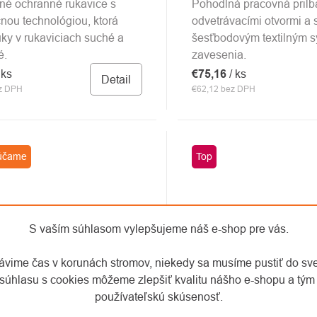
né ochranné rukavice s
Pohodlná pracovná prilb
nou technológiou, ktorá
odvetrávacími otvormi a 
uky v rukaviciach suché a
šesťbodovým textilným 
é.
zavesenia.
 ks
€75,16
/ ks
Detail
ez DPH
€62,12 bez DPH
účame
Top
S vaším súhlasom vylepšujeme náš e-shop pre vás.
rávime čas v korunách stromov, niekedy sa musíme pustiť do sv
súhlasu s cookies môžeme zlepšiť kvalitu nášho e-shopu a tým 
používateľskú skúsenosť.