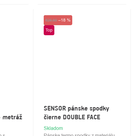
Výpredaj
–18 %
€26,80
Top
SENSOR pánske spodky
 metráž
čierne DOUBLE FACE
Skladom
o s
Pánske termo spodky z materiálu