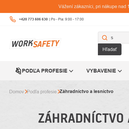
Prejsť
Vážení zákazníci, pri nákupe na
na
obsah
+420 773 606 630
Hľadať
PODĽA PROFESIE
VYBAVENIE
Záhradníctvo a lesníctvo
Domov
Podľa profesie
ZÁHRADNÍCTVO 