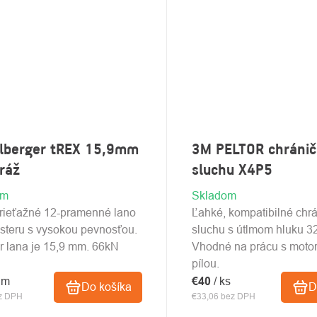
elberger tREX 15,9mm
3M PELTOR chránič
ráž
sluchu X4P5
om
Skladom
rieťažné 12-pramenné lano
Ľahké, kompatibilné chr
esteru s vysokou pevnosťou.
sluchu s útlmom hluku 3
r lana je 15,9 mm. 66kN
Vhodné na prácu s moto
pílou.
 m
€40
/ ks
Do košíka
D
ez DPH
€33,06 bez DPH