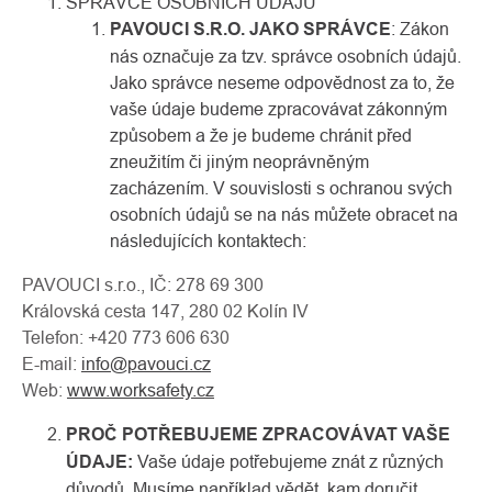
SPRÁVCE OSOBNÍCH ÚDAJŮ
PAVOUCI S.R.O. JAKO SPRÁVCE
: Zákon
nás označuje za tzv. správce osobních údajů.
Jako správce neseme odpovědnost za to, že
vaše údaje budeme zpracovávat zákonným
způsobem a že je budeme chránit před
zneužitím či jiným neoprávněným
zacházením. V souvislosti s ochranou svých
osobních údajů se na nás můžete obracet na
následujících kontaktech:
PAVOUCI s.r.o., IČ: 278 69 300
Královská cesta 147, 280 02 Kolín IV
Telefon: +420 773 606 630
E-mail:
info@pavouci.cz
Web:
www.worksafety.cz
PROČ POTŘEBUJEME ZPRACOVÁVAT VAŠE
ÚDAJE:
Vaše údaje potřebujeme znát z různých
důvodů. Musíme například vědět, kam doručit