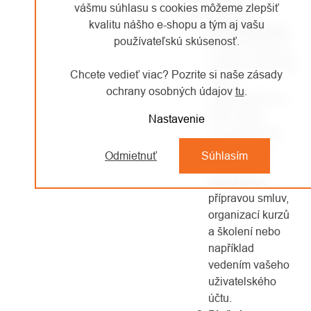
vášmu súhlasu s cookies môžeme zlepšiť
právních titulů:
kvalitu nášho e-shopu a tým aj vašu
Plnění smlouvy
:
používateľskú skúsenosť.
O tento důvod se
opíráme například
Chcete vedieť viac? Pozrite si naše zásady
tehdy,
ochrany osobných údajov
tu
.
zpracováváme-li
vaše údaje
Nastavenie
v souvislosti se
zadáváním a
Odmietnuť
Súhlasím
vyřizováním
objednávek,
přípravou smluv,
organizací kurzů
a školení nebo
například
vedením vašeho
uživatelského
účtu.