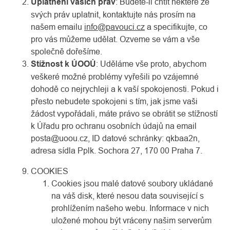
Uplatnění vašich práv
: Budete-li chtít některé ze
svých práv uplatnit, kontaktujte nás prosím na
našem emailu
info@pavouci.cz
a specifikujte, co
pro vás můžeme udělat. Ozveme se vám a vše
společně dořešíme.
Stížnost k ÚOOÚ
: Uděláme vše proto, abychom
veškeré možné problémy vyřešili po vzájemné
dohodě co nejrychleji a k vaší spokojenosti. Pokud i
přesto nebudete spokojeni s tím, jak jsme vaši
žádost vypořádali, máte právo se obrátit se stížností
k Úřadu pro ochranu osobních údajů na email
posta@uoou.cz, ID datové schránky: qkbaa2n,
adresa sídla Pplk. Sochora 27, 170 00 Praha 7.
COOKIES
Cookies jsou malé datové soubory ukládané
na váš disk, které nesou data související s
prohlížením našeho webu. Informace v nich
uložené mohou být vráceny našim serverům