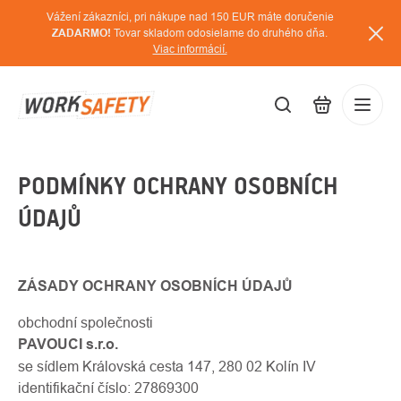
Prejsť
Vážení zákazníci, pri nákupe nad 150 EUR máte doručenie
na
ZADARMO!
Tovar skladom odosielame do druhého dňa.
Viac informácií.
obsah
EUR
PODMÍNKY OCHRANY OSOBNÍCH
Prihláse
/
ÚDAJŮ
ZÁSADY OCHRANY OSOBNÍCH ÚDAJŮ
obchodní společnosti
PAVOUCI s.r.o.
se sídlem Královská cesta 147, 280 02 Kolín IV
identifikační číslo: 27869300