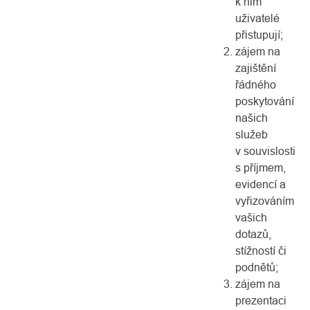
k nim
uživatelé
přistupují;
zájem na
zajištění
řádného
poskytování
našich
služeb
v souvislosti
s příjmem,
evidencí a
vyřizováním
vašich
dotazů,
stížností či
podnětů;
zájem na
prezentaci