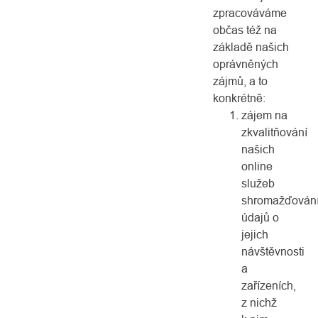
zpracováváme
občas též na
základě našich
oprávněných
zájmů, a to
konkrétně:
zájem na
zkvalitňování
našich
online
služeb
shromažďován
údajů o
jejich
návštěvnosti
a
zařízeních,
z nichž