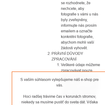
se rozhodnete, že
nechcete, aby
fotografie s vámi u nás
byly zveřejněny,
informujte nás prosím
emailem a označte
konkrétní fotografie,
abychom mohli vaší
žádosti vyhovět.
PRÁVNÍ DŮVODY
ZPRACOVÁNÍ
Veškeré údaje můžeme
zpracovávat pouze
tehdy, opravňuje-li nás
S vaším súhlasom vylepšujeme náš e-shop pre
k tomu zákon. Ten nám
vás.
umožňuje zpracovávat
vaše osobní údaje na
Hoci radšej trávime čas v korunách stromov,
základě některého
niekedy sa musíme pustiť do sveta dát. Vďaka
z následujících