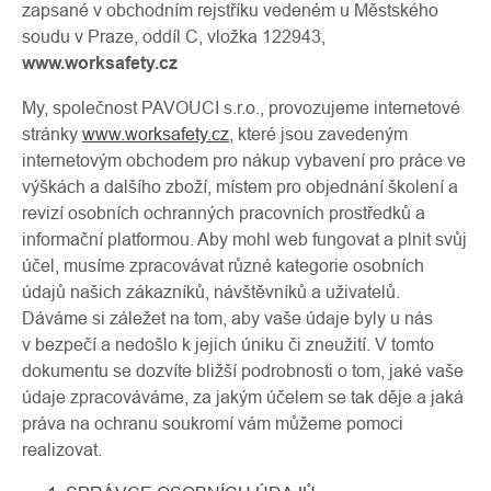
zapsané v obchodním rejstříku vedeném u Městského
soudu v Praze, oddíl C, vložka 122943,
www.worksafety.cz
My, společnost PAVOUCI s.r.o., provozujeme internetové
stránky
www.worksafety.cz
, které jsou zavedeným
internetovým obchodem pro nákup vybavení pro práce ve
výškách a dalšího zboží, místem pro objednání školení a
revizí osobních ochranných pracovních prostředků a
informační platformou. Aby mohl web fungovat a plnit svůj
účel, musíme zpracovávat různé kategorie osobních
údajů našich zákazníků, návštěvníků a uživatelů.
O
Dáváme si záležet na tom, aby vaše údaje byly u nás
Kontakty
nás
v bezpečí a nedošlo k jejich úniku či zneužití. V tomto
dokumentu se dozvíte bližší podrobnosti o tom, jaké vaše
údaje zpracováváme, za jakým účelem se tak děje a jaká
práva na ochranu soukromí vám můžeme pomoci
realizovat.