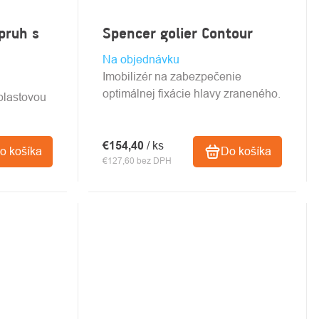
pruh s
Spencer golier Contour
Na objednávku
Imobilizér na zabezpečenie
optimálnej fixácie hlavy zraneného.
 plastovou
€154,40
/ ks
o košíka
Do košíka
€127,60 bez DPH