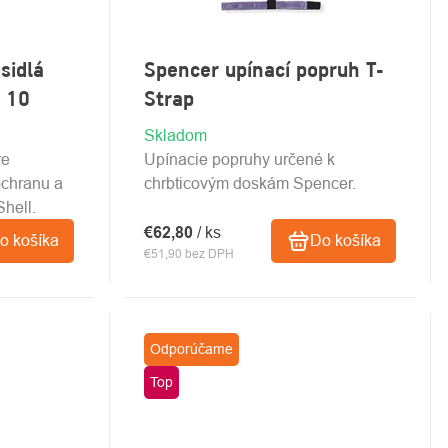
sidlá
Spencer upínací popruh T-
X 10
Strap
Skladom
re
Upínacie popruhy určené k
ochranu a
chrbticovým doskám Spencer.
Shell.
€62,80
/ ks
o košíka
Do košíka
€51,90 bez DPH
Odporúčame
Top