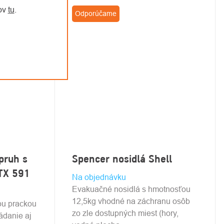
jov
tu
.
Odporúčame
pruh s
Spencer nosidlá Shell
TX 591
Na objednávku
Evakuačné nosidlá s hmotnosťou
12,5kg vhodné na záchranu osôb
ou prackou
zo zle dostupných miest (hory,
ádanie aj