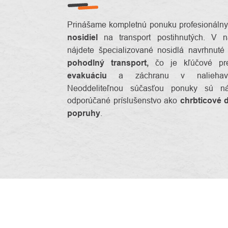
Prinášame kompletnú ponuku profesionáln
nosidiel
na transport postihnutých. V n
nájdete špecializované nosidlá navrhnut
pohodlný transport,
čo je kľúčové p
evakuáciu
a záchranu v naliehavýc
Neoddeliteľnou súčasťou ponuky sú n
odporúčané príslušenstvo ako
chrbticové 
popruhy
.