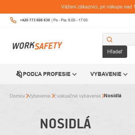
Prejsť
Vážení zákazníci, pri nákupe na
na
obsah
+420 773 606 630
Hľadať
PODĽA PROFESIE
VYBAVENIE
Nosidlá
Domov
Vybavenie
Evakuačné vybavenie
NOSIDLÁ