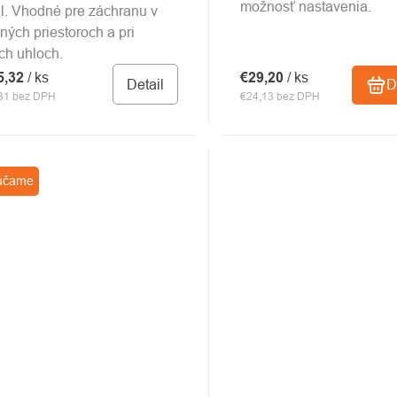
možnosť nastavenia.
el. Vhodné pre záchranu v
ných priestoroch a pri
ch uhloch.
5,32
/ ks
€29,20
/ ks
Detail
D
31 bez DPH
€24,13 bez DPH
účame