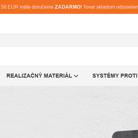
d 150 EUR máte doručenie
ZADARMO!
Tovar skladom odosiela
REALIZAČNÝ MATERIÁL
SYSTÉMY PROTI