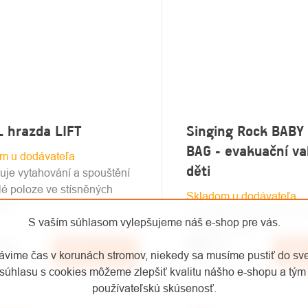
 hrazda LIFT
Singing Rock BABY
BAG - evakuační va
m u dodávateľa
děti
je vytahování a spouštění
lé poloze ve stísněných
Skladom u dodávateľa
ách.
Vak, který je určen pro tr
S vaším súhlasom vylepšujeme náš e-shop pre vás.
záchraně dětí.
8
/ ks
€972
/ ks
Do košíka
D
rávime čas v korunách stromov, niekedy sa musíme pustiť do sv
bez DPH
€803,31 bez DPH
súhlasu s cookies môžeme zlepšiť kvalitu nášho e-shopu a tým 
používateľskú skúsenosť.