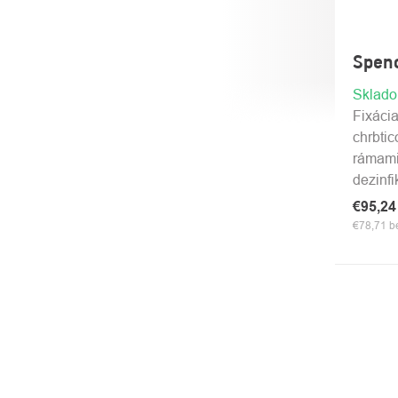
Spenc
Sklad
Fixácia
chrbti
rámami
dezinfi
€95,2
€78,71 