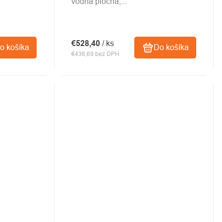
vodná plocha,...
€528,40
/ ks
o košíka
Do košíka
€436,69 bez DPH