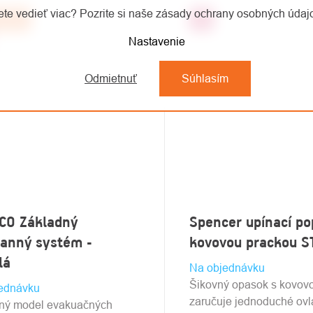
te vedieť viac? Pozrite si naše zásady ochrany osobných úda
účame
Top
Nastavenie
Odmietnuť
Súhlasím
CO Základný
Spencer upínací po
anný systém -
kovovou prackou S
lá
Na objednávku
Šikovný opasok s kovov
ednávku
zaručuje jednoduché ovl
ný model evakuačných