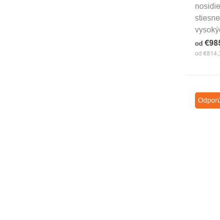
nosidi
stiesne
vysoký
€98
od
od €814,
Odpor