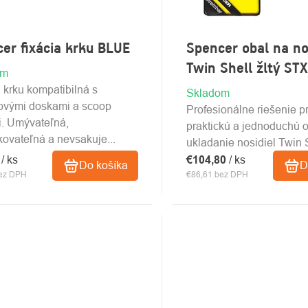
er fixácia krku BLUE
Spencer obal na no
Twin Shell žltý ST
om
 krku kompatibilná s
Skladom
covými doskami a scoop
Profesionálne riešenie p
. Umývateľná,
praktickú a jednoduchú 
kovateľná a nevsakuje...
ukladanie nosidiel Twin 
4
/ ks
€104,80
/ ks
Do košíka
D
bez DPH
€86,61 bez DPH