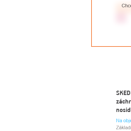
Chce
Odpor
Top
SKED
záchr
nosid
Na obj
Základ