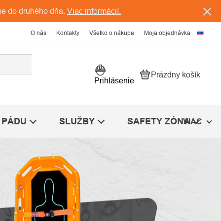
me do druhého dňa.
Viac informácií.
O nás
Kontakty
Všetko o nákupe
Moja objednávka
Prázdny košík
Nákupný košík
Prihlásenie
 PÁDU
SLUŽBY
SAFETY ZÓNA
VIAC