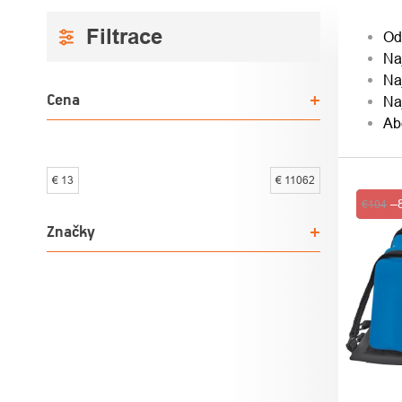
BOČNÝ
RAD
Od
Na
PANEL
PRO
Na
Cena
Na
Ab
€
13
€
11062
VÝPI
Výpred
–
€104
PRO
Značky