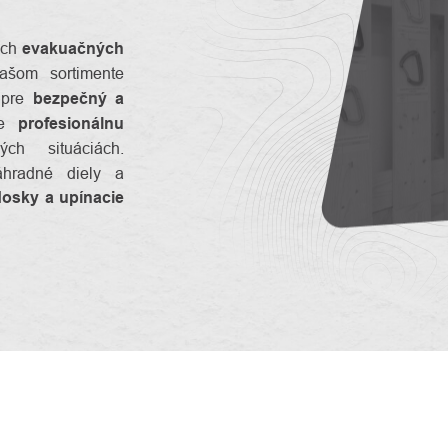
ych
evakuačných
ašom sortimente
é pre
bezpečný a
re
profesionálnu
h situáciách.
áhradné diely a
dosky a upínacie