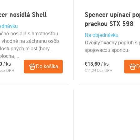
er nosidlá Shell
Spencer upínací po
prackou STX 598
ednávku
čné nosidlá s hmotnosťou
Na objednávku
g vhodné na záchranu osôb
Dvojitý fixačný popruh s
dostupných miest (hory,
spojovacou sponou.
locha,...
40
/ ks
€13,60
/ ks
Do košíka
D
 bez DPH
€11,24 bez DPH