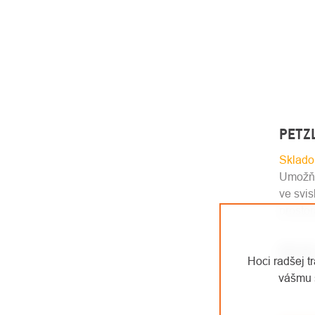
PETZL
Sklado
Umožňu
ve svis
prostor
€91,4
Hoci radšej t
€75,60 
vášmu 