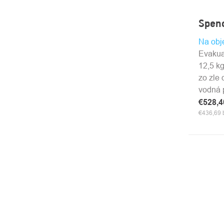
Spenc
Na obj
Evakua
12,5 k
zo zle 
vodná p
€528,
€436,69