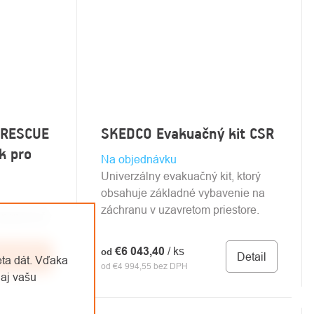
 RESCUE
SKEDCO Evakuačný kit CSR
k pro
Na objednávku
Univerzálny evakuačný kit, ktorý
obsahuje základné vybavenie na
záchranu v uzavretom priestore.
ansport při
€6 043,40
/ ks
od
Detail
o košíka
eta dát. Vďaka
od €4 994,55 bez DPH
aj vašu