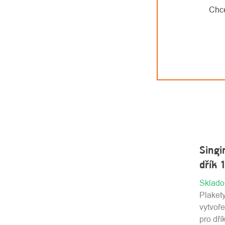
Chce
Singi
dřík 
Sklad
Plakety
vytvoř
pro dří