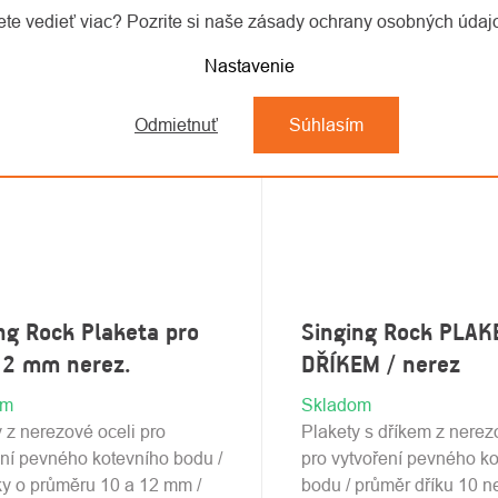
te vedieť viac? Pozrite si naše zásady ochrany osobných úda
Nastavenie
Odmietnuť
Súhlasím
ng Rock Plaketa pro
Singing Rock PLAK
12 mm nerez.
DŘÍKEM / nerez
om
Skladom
 z nerezové oceli pro
Plakety s dříkem z nerez
ení pevného kotevního bodu /
pro vytvoření pevného k
ky o průměru 10 a 12 mm /
bodu / průměr dříku 10 