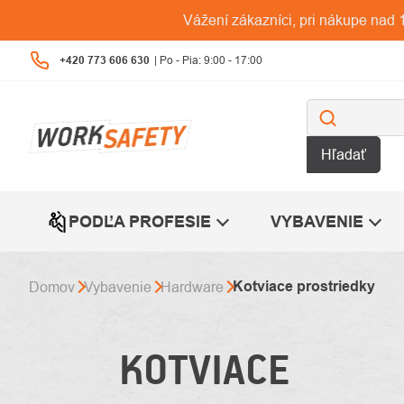
Prejsť
Vážení zákazníci, pri nákupe na
na
obsah
+420 773 606 630
Hľadať
PODĽA PROFESIE
VYBAVENIE
Kotviace prostriedky
Domov
Vybavenie
Hardware
KOTVIACE