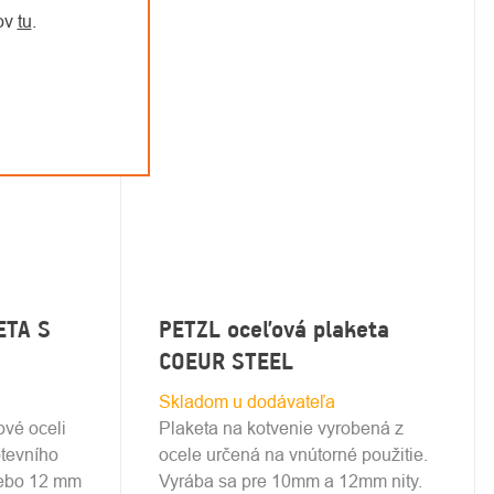
jov
tu
.
ETA S
PETZL oceľová plaketa
COEUR STEEL
Skladom u dodávateľa
ové oceli
Plaketa na kotvenie vyrobená z
otevního
ocele určená na vnútorné použitie.
nebo 12 mm
Vyrába sa pre 10mm a 12mm nity.