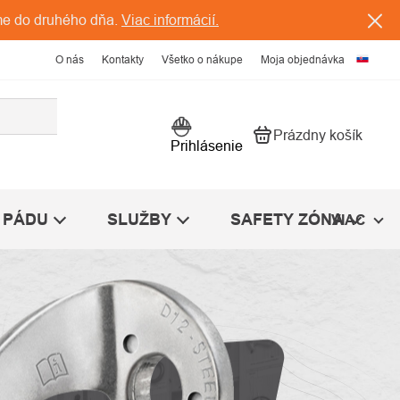
me do druhého dňa.
Viac informácií.
O nás
Kontakty
Všetko o nákupe
Moja objednávka
Prázdny košík
Nákupný košík
Prihlásenie
 PÁDU
SLUŽBY
SAFETY ZÓNA
VIAC