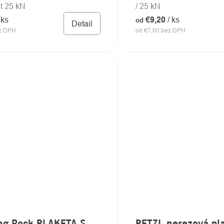
t 25 kN
/ 25 kN
 ks
€9,20
/ ks
od
Detail
ez DPH
od €7,60 bez DPH
ng Rock PLAKETA S
PETZL nerezová pl