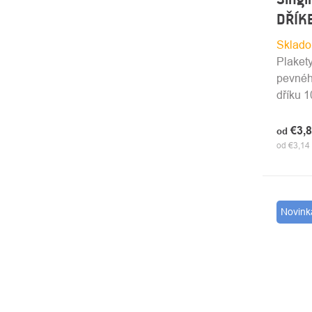
DŘÍK
Sklado
Plakety
pevnéh
dříku 
€3,
od
od €3,14
Novink