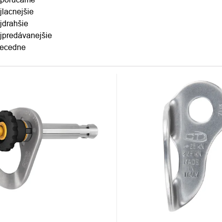
jlacnejšie
DUKTOV
jdrahšie
jpredávanejšie
ecedne
S
DUKTOV