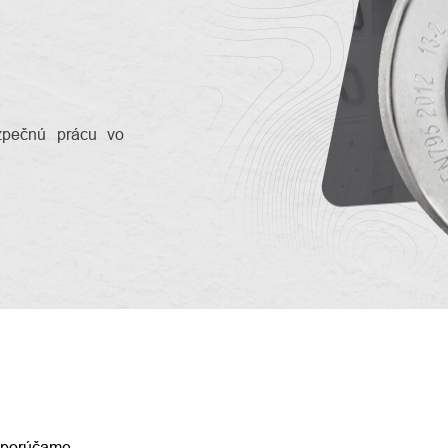
pečnú prácu vo
ENIE
porúčame