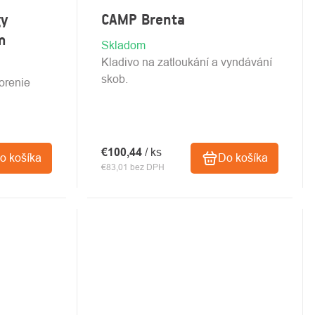
gy
CAMP Brenta
m
Skladom
Kladivo na zatloukání a vyndávání
skob.
orenie
€100,44
/ ks
o košíka
Do košíka
€83,01 bez DPH