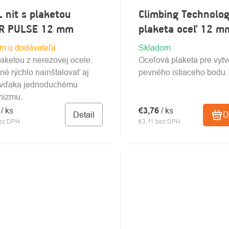
 nit s plaketou
Climbing Technolo
R PULSE 12 mm
plaketa oceľ 12 m
m u dodávateľa
Skladom
laketou z nerezovej ocele.
Oceľová plaketa pre vytv
é rýchlo nainštalovať aj
pevného istiaceho bodu.
 vďaka jednoduchému
nizmu.
4
/ ks
€3,76
/ ks
Detail
D
bez DPH
€3,11 bez DPH