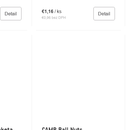
€1,16
/ ks
Detail
Detail
€0,96 bez DPH
aketa
CAMP Ball Nuts