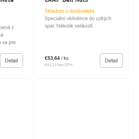
Skladom u dodávateľa
Speciální vklíněnce do uzkých
spár. Několik velikostí.
obená z
na
a sa pre
€53,64
/ ks
Detail
Detail
€44,33 bez DPH