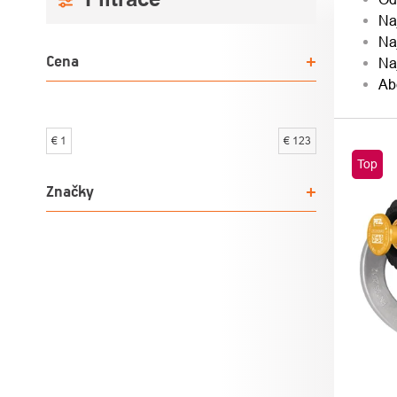
Na
PANEL
PRO
Na
Cena
Na
Ab
€
1
€
123
VÝPI
Top
PRO
Značky