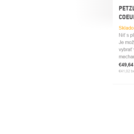
PETZL
COEU
Sklado
Niť s p
Je možn
vybrať
mecha
€49,6
€41,02 