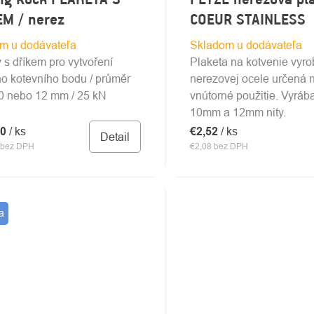
EM / nerez
COEUR STAINLESS
m u dodávateľa
Skladom u dodávateľa
 s dříkem pro vytvoření
Plaketa na kotvenie vyr
o kotevního bodu / průměr
nerezovej ocele určená 
10 nebo 12 mm / 25 kN
vnútorné použitie. Vyráb
10mm a 12mm nity.
80
/ ks
€2,52
/ ks
Detail
 bez DPH
€2,08 bez DPH
a