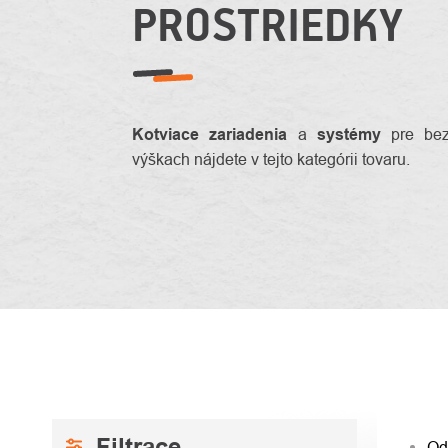
PROSTRIEDKY
Kotviace zariadenia
a
systémy
pre bez
výškach nájdete v tejto kategórii tovaru.
BOČNÝ
RAD
Od