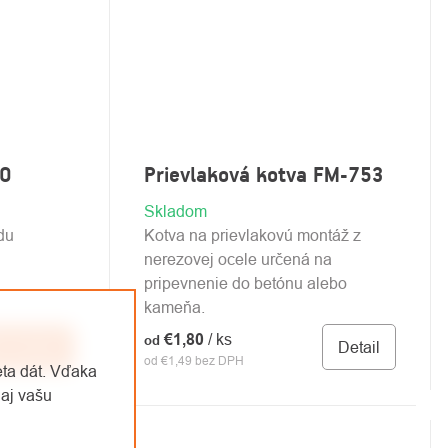
TO
Prievlaková kotva FM-753
Skladom
du
Kotva na prievlakovú montáž z
nerezovej ocele určená na
pripevnenie do betónu alebo
kameňa.
€1,80
/ ks
od
Detail
o košíka
od €1,49 bez DPH
eta dát. Vďaka
aj vašu