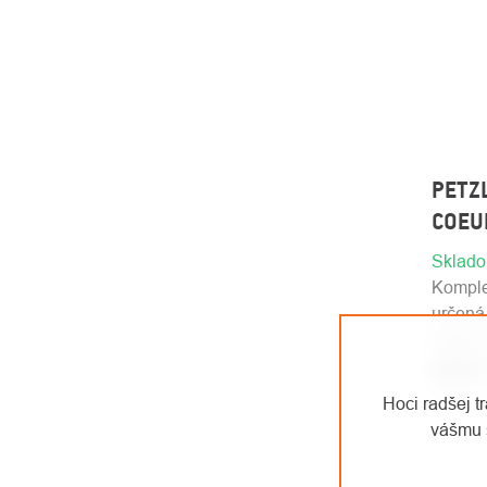
PETZL
COEU
Sklad
Komple
určená 
dispozí
€3,20
/
€2,64 b
Hoci radšej t
vášmu 