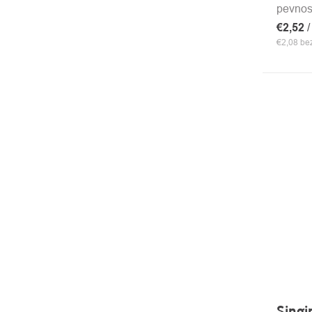
pevnos
€2,52
/
€2,08 b
Singi