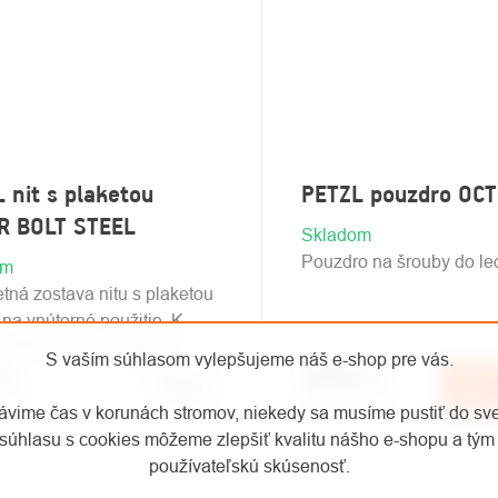
 nit s plaketou
PETZL pouzdro OC
R BOLT STEEL
Skladom
Pouzdro na šrouby do le
om
tná zostava nitu s plaketou
na vnútorné použitie. K
cii v dvoch variantoch.
S vaším súhlasom vylepšujeme náš e-shop pre vás.
 ks
€26,88
/ ks
Detail
D
ez DPH
€22,21 bez DPH
rávime čas v korunách stromov, niekedy sa musíme pustiť do sv
súhlasu s cookies môžeme zlepšiť kvalitu nášho e-shopu a tým 
používateľskú skúsenosť.