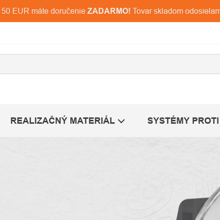
d 150 EUR máte doručenie
ZADARMO!
Tovar skladom odosiela
REALIZAČNÝ MATERIÁL
SYSTÉMY PROTI