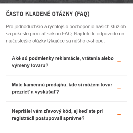
ČASTO KLADENÉ OTÁZKY (FAQ)
Pre jednoduchšie a rýchlejšie pochopenie našich služieb
sa pokúste prečítať sekciu FAQ. Nájdete tu odpovede na
najčastejšie otázky týkajúce sa nášho e-shopu.
Aké sú podmienky reklamácie, vrátenia alebo
výmeny tovaru?
Všetky informácie o reklamáciách nájdete v sekcii
Máte kamennú predajňu, kde si môžem tovar
"Všetko o nákupe" alebo nás kontaktujte e-mailom
prezrieť a vyskúšať?
alebo telefonicky.
Áno, naša kamenná predajňa sa nachádza v
Neprišiel vám zľavový kód, aj keď ste pri
Kolíne. Radi vám tu poradíme s výberom vhodného
registrácii postupovali správne?
vybavenia, ktoré si môžete vyskúšať priamo v
našom showroome.
Prosíme, najprv prejdite v e-mailovej schránke