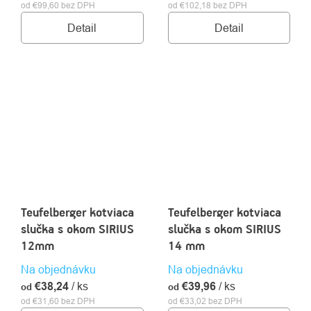
od €99,60 bez DPH
od €102,18 bez DPH
Detail
Detail
Teufelberger kotviaca
Teufelberger kotviaca
slučka s okom SIRIUS
slučka s okom SIRIUS
12mm
14 mm
Na objednávku
Na objednávku
€38,24
/ ks
€39,96
/ ks
od
od
od €31,60 bez DPH
od €33,02 bez DPH