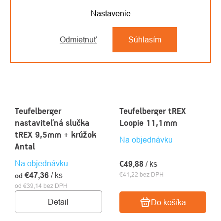
Nastavenie
Odmietnuť
Súhlasím
Teufelberger
Teufelberger tREX
nastaviteľná slučka
Loopie 11,1mm
tREX 9,5mm + krúžok
Na objednávku
Antal
Na objednávku
€49,88
/ ks
€47,36
/ ks
€41,22 bez DPH
od
od €39,14 bez DPH
Detail
Do košíka