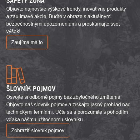
SAFETY ZÓNA
Objavte najnovšie výškové trendy, inovatívne produkty
a zaujímavé akcie. Buďte v obraze s aktuálnymi
bezpečnostnými upozorneniami a preskúmajte svet
výšok!
Zaujíma ma to
ŠLOVNÍK POJMOV
Osvojte si odborné pojmy bez zbytočného zmätenia!
Objevte náš slovník pojmov a získajte jasný prehľad nad
technickými termínmi. Učte sa a porozumite s pohodlím
vďaka nášmu užitočnému slovníku.
Zobraziť slovník pojmov