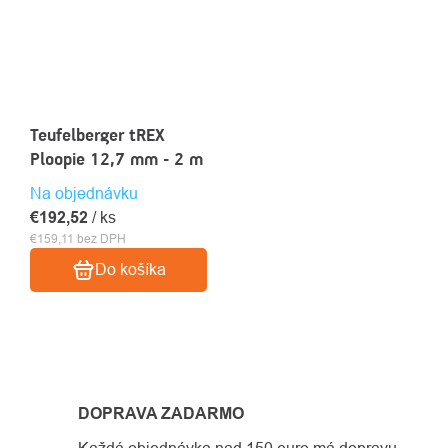
Teufelberger tREX
Ploopie 12,7 mm - 2 m
Na objednávku
€192,52
/ ks
€159,11 bez DPH
Do košíka
OVLÁDACIE
PRVKY
DOPRAVA ZADARMO
VÝPISU
Každá objednávka nad 150 euro má dopravu