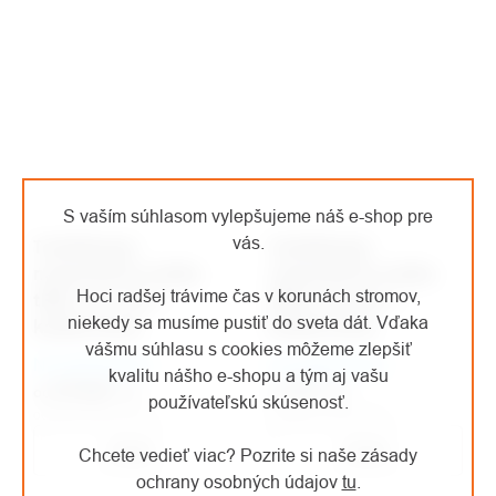
S vaším súhlasom vylepšujeme náš e-shop pre
vás.
Teufelberger
Teufelberger
nastaviteľná slučka
nastaviteľná slučka
Hoci radšej trávime čas v korunách stromov,
tREX 12,7 mm +
tREX 15,9 mm +
niekedy sa musíme pustiť do sveta dát. Vďaka
krúžok Antal
krúžok Antal
vášmu súhlasu s cookies môžeme zlepšiť
Na objednávku
Na objednávku
kvalitu nášho e-shopu a tým aj vašu
€75,08
/ ks
€73
/ ks
od
od
používateľskú skúsenosť.
od €62,05 bez DPH
od €60,33 bez DPH
Detail
Detail
Chcete vedieť viac? Pozrite si naše zásady
ochrany osobných údajov
tu
.