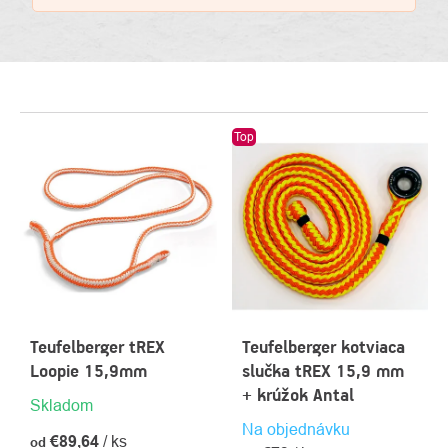
VÝPIS
Top
PRODUKTOV
Teufelberger tREX
Teufelberger kotviaca
Loopie 15,9mm
slučka tREX 15,9 mm
+ krúžok Antal
Skladom
Na objednávku
€89,64
/ ks
od