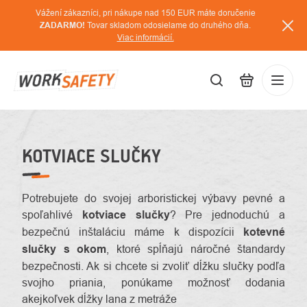
Prejsť
Vážení zákazníci, pri nákupe nad 150 EUR máte doručenie
na
ZADARMO!
Tovar skladom odosielame do druhého dňa.
Viac informácií.
obsah
EUR
Prihláse
/
KOTVIACE SLUČKY
Potrebujete do svojej arboristickej výbavy pevné a
spoľahlivé
kotviace slučky
? Pre jednoduchú a
bezpečnú inštaláciu máme k dispozícii
kotevné
slučky s okom
, ktoré spĺňajú náročné štandardy
bezpečnosti. Ak si chcete si zvoliť dĺžku slučky podľa
svojho priania, ponúkame možnosť dodania
akejkoľvek dĺžky lana z metráže