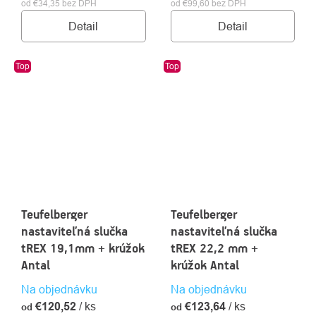
od €34,35 bez DPH
od €99,60 bez DPH
Detail
Detail
Top
Top
Teufelberger
Teufelberger
nastaviteľná slučka
nastaviteľná slučka
tREX 19,1mm + krúžok
tREX 22,2 mm +
Antal
krúžok Antal
Na objednávku
Na objednávku
€120,52
/ ks
€123,64
/ ks
od
od