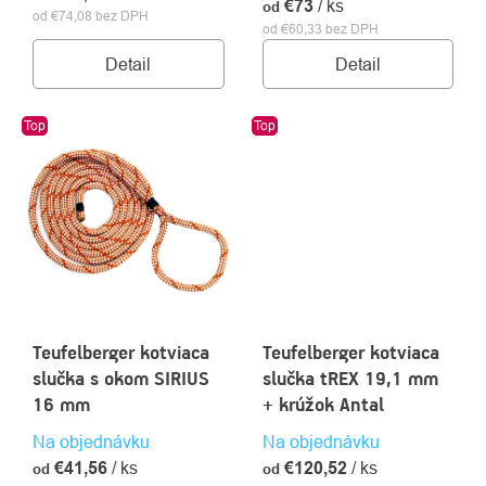
€73
/ ks
od
od €74,08 bez DPH
od €60,33 bez DPH
Detail
Detail
Top
Top
Teufelberger kotviaca
Teufelberger kotviaca
slučka s okom SIRIUS
slučka tREX 19,1 mm
16 mm
+ krúžok Antal
Na objednávku
Na objednávku
€41,56
/ ks
€120,52
/ ks
od
od