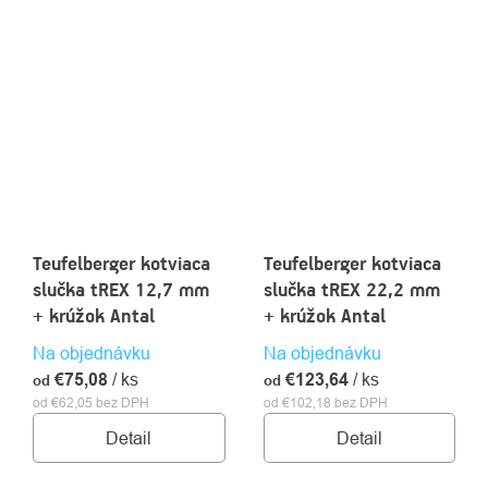
Teufelberger kotviaca
Teufelberger kotviaca
slučka tREX 12,7 mm
slučka tREX 22,2 mm
+ krúžok Antal
+ krúžok Antal
Na objednávku
Na objednávku
€75,08
/ ks
€123,64
/ ks
od
od
od €62,05 bez DPH
od €102,18 bez DPH
Detail
Detail