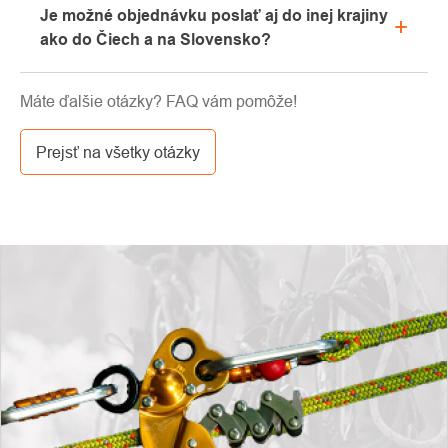
Je možné objednávku poslať aj do inej krajiny
záložku „hromadné“ alebo „SPAM“, veľmi často tu e-
ako do Čiech a na Slovensko?
mail s kódom končí. Ak ste aj napriek tomu svoj
zľavový kód nenašli, kontaktujte nás na
Áno, zásielku je možné posielať takmer kamkoľvek
info@pavouci.cz.
Máte ďalšie otázky? FAQ vám pomôže!
cez GLS. Cena tejto dopravy je podľa kalkulácie od
dopravcu.
Prejsť na všetky otázky