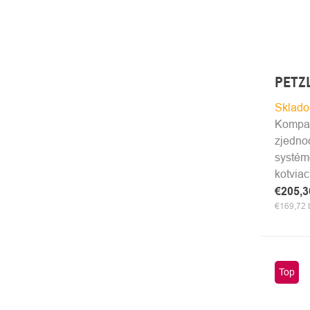
PETZ
Sklado
Kompak
zjedno
systém
kotvia
€205,
€169,72
Top