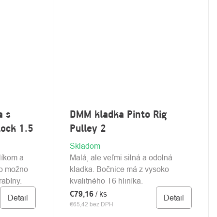
a s
DMM kladka Pinto Rig
ock 1.5
Pulley 2
Skladom
líkom a
Malá, ale veľmi silná a odolná
no možno
kladka. Bočnice má z vysoko
rabíny.
kvalitného T6 hliníka.
€79,16
/ ks
Detail
Detail
€65,42 bez DPH