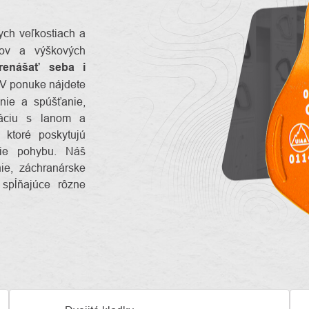
ch veľkostiach a
zcov a výškových
prenášať seba
i
 V ponuke nájdete
nie a spúšťanie,
uláciu s lanom a
ktoré poskytujú
nie pohybu. Náš
ie, záchranárske
spĺňajúce rôzne