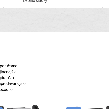
Dvojité kladky
ENIE
porúčame
jlacnejšie
DUKTOV
jdrahšie
jpredávanejšie
ecedne
S