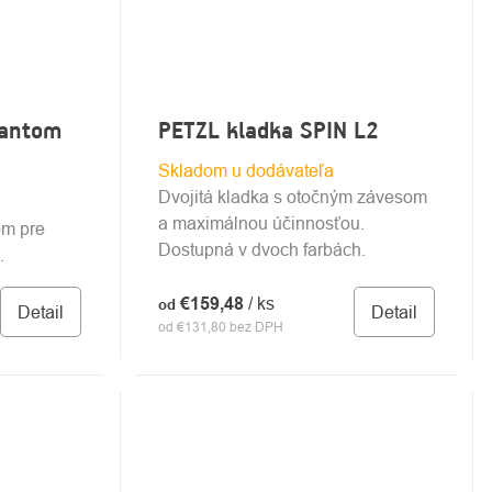
kantom
PETZL kladka SPIN L2
Skladom u dodávateľa
Dvojitá kladka s otočným závesom
a maximálnou účinnosťou.
om pre
Dostupná v dvoch farbách.
.
€159,48
/ ks
od
Detail
Detail
od €131,80 bez DPH