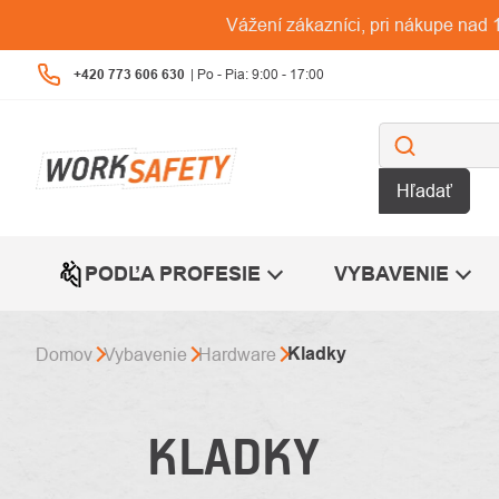
Prejsť
Vážení zákazníci, pri nákupe na
na
obsah
+420 773 606 630
Hľadať
PODĽA PROFESIE
VYBAVENIE
Kladky
Domov
Vybavenie
Hardware
KLADKY