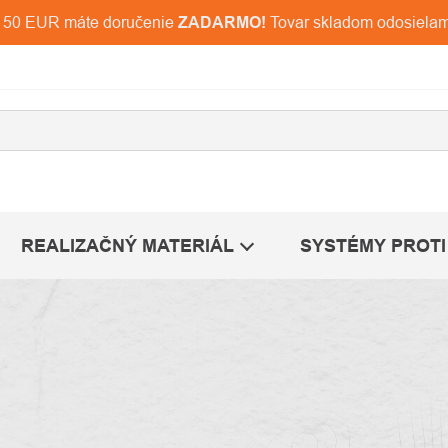
d 150 EUR máte doručenie
ZADARMO!
Tovar skladom odosiela
REALIZAČNÝ MATERIÁL
SYSTÉMY PROTI