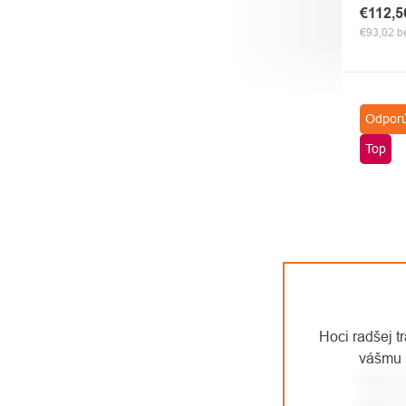
€112,
€93,02 
Odpor
Top
Hoci radšej t
vášmu 
PETZL