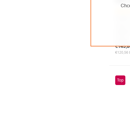
PRO 
Chce
Sklado
Kladka
záveso
efekti
ložisku
€145,
€120,56
Top