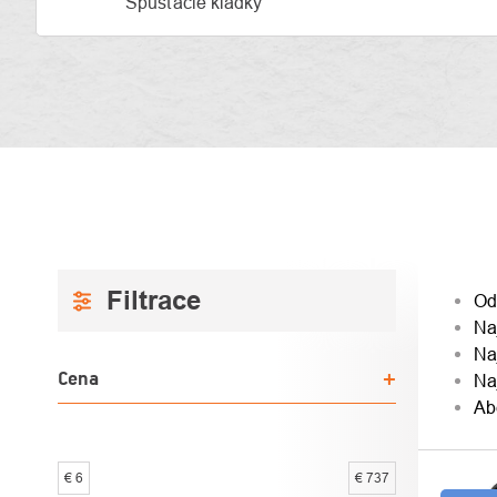
Spúšťacie kladky
BOČNÝ
RAD
Od
Na
PANEL
PRO
Na
Cena
Na
Ab
€
6
€
737
VÝPI