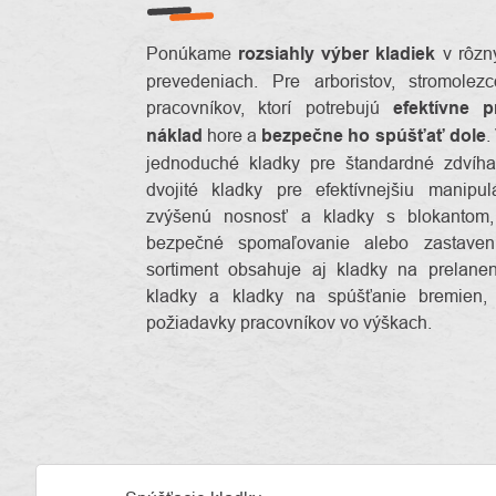
Ponúkame
rozsiahly výber kladiek
v rôzny
prevedeniach. Pre arboristov, stromole
pracovníkov, ktorí potrebujú
efektívne 
náklad
hore a
bezpečne ho spúšťať dole
.
jednoduché kladky pre štandardné zdvíha
dvojité kladky pre efektívnejšiu manip
zvýšenú nosnosť a kladky s blokantom, 
bezpečné spomaľovanie alebo zastave
sortiment obsahuje aj kladky na prelanen
kladky a kladky na spúšťanie bremien, 
požiadavky pracovníkov vo výškach.