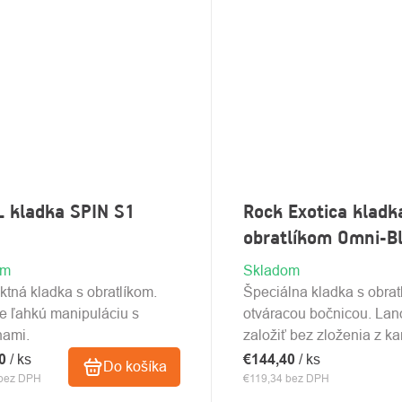
 kladka SPIN S1
Rock Exotica kladk
obratlíkom Omni-Bl
om
Skladom
tná kladka s obratlíkom.
Špeciálna kladka s obrat
je ľahkú manipuláciu s
otváracou bočnicou. La
ami.
založiť bez zloženia z ka
40
/ ks
€144,40
/ ks
Do košíka
 bez DPH
€119,34 bez DPH