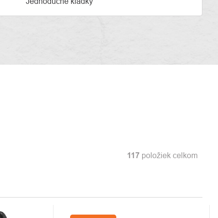
Jednoduché kladky
117
položiek celkom