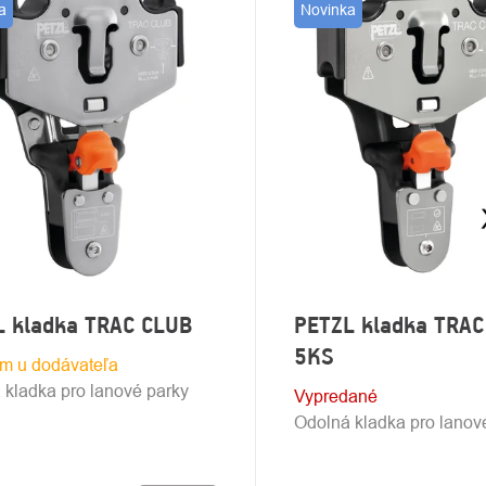
a
Novinka
DUKTOV
L kladka TRAC CLUB
PETZL kladka TRAC
5KS
m u dodávateľa
 kladka pro lanové parky
Vypredané
Odolná kladka pro lanov