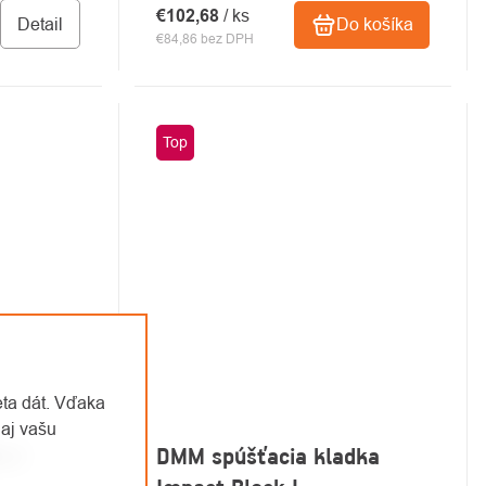
€102,68
/ ks
Detail
Do košíka
€84,86 bez DPH
Top
eta dát. Vďaka
aj vašu
 L1
DMM spúšťacia kladka