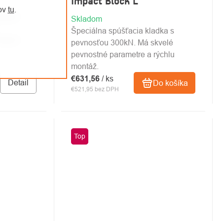
Impact Block L
jov
tu
.
očným
Skladom
Špeciálna spúšťacia kladka s
 dvoch
pevnosťou 300kN. Má skvelé
pevnostné parametre a rýchlu
montáž.
€631,56
/ ks
Detail
Do košíka
€521,95 bez DPH
Top