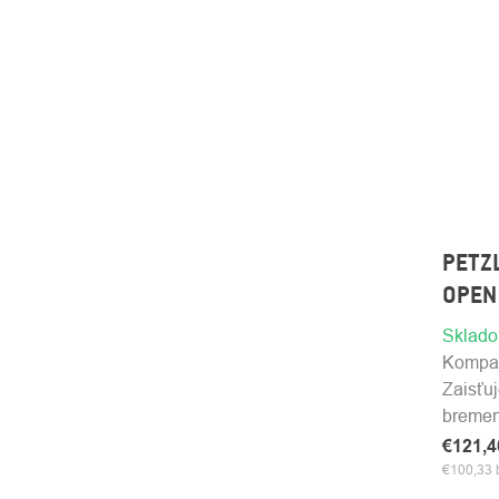
PETZL
OPEN
Sklad
Kompak
Zaisťu
bremen
€121,
€100,33