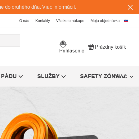
me do druhého dňa.
Viac informácií.
O nás
Kontakty
Všetko o nákupe
Moja objednávka
Prázdny košík
Nákupný košík
Prihlásenie
 PÁDU
SLUŽBY
SAFETY ZÓNA
VIAC