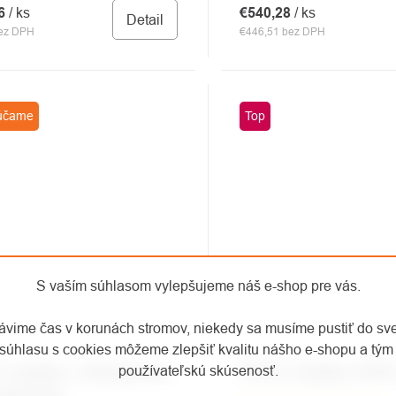
56
/ ks
€540,28
/ ks
Detail
bez DPH
€446,51 bez DPH
účame
Top
S vaším súhlasom vylepšujeme náš e-shop pre vás.
rávime čas v korunách stromov, niekedy sa musíme pustiť do sv
súhlasu s cookies môžeme zlepšiť kvalitu nášho e-shopu a tým 
 kladka s blokantom
PETZL kladka SPIN
používateľskú skúsenosť.