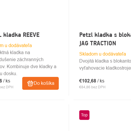
L kladka REEVE
Petzl kladka s blo
JAG TRACTION
m u dodávateľa
tná kladka na
Skladom u dodávateľa
dušenie záchranných
Dvojitá kladka s blokant
ov. Kombinuje dve kladky a
vyťahovacie kladkostroje
cu dosku.
36
/ ks
€102,68
/ ks
Do košíka
 bez DPH
€84,86 bez DPH
Top