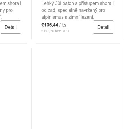
pem shora i
Lehký 30l batoh s přístupem shora i
ný pro
od zad, speciálně navržený pro
.
alpinismus a zimní lezení.
€136,44
/ ks
Detail
Detail
€112,76 bez DPH