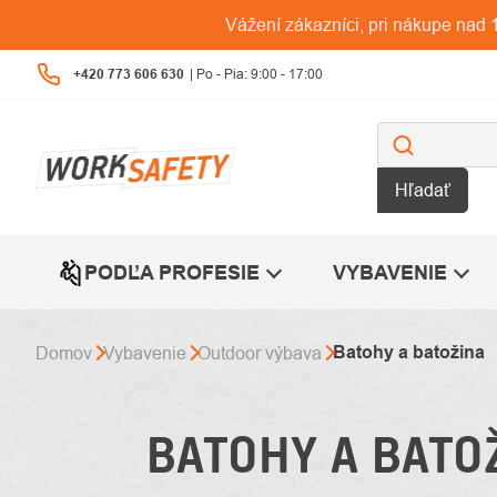
Prejsť
Vážení zákazníci, pri nákupe na
na
obsah
+420 773 606 630
Hľadať
PODĽA PROFESIE
VYBAVENIE
Batohy a batožina
Domov
Vybavenie
Outdoor výbava
BATOHY A BATO