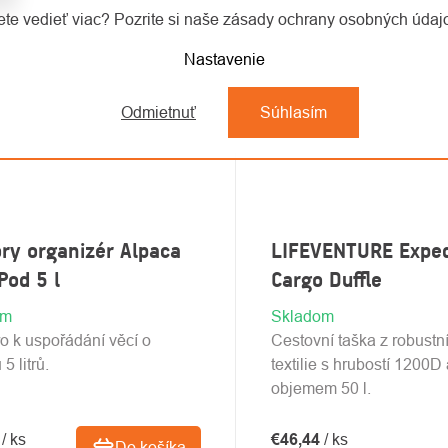
te vedieť viac? Pozrite si naše zásady ochrany osobných úda
Nastavenie
Odmietnuť
Súhlasím
ry organizér Alpaca
LIFEVENTURE Exped
Pod 5 l
Cargo Duffle
om
Skladom
o k uspořádání věcí o
Cestovní taška z robustn
5 litrů.
textilie s hrubostí 1200D 
objemem 50 l.
6
/ ks
€46,44
/ ks
Do košíka