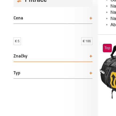
Na
PANEL
PRO
Na
Cena
Na
Ab
€
5
€
186
VÝPI
Top
PRO
Značky
Typ