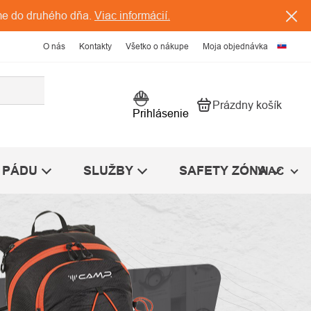
me do druhého dňa.
Viac informácií.
O nás
Kontakty
Všetko o nákupe
Moja objednávka
Prázdny košík
Nákupný košík
Prihlásenie
 PÁDU
SLUŽBY
SAFETY ZÓNA
VIAC