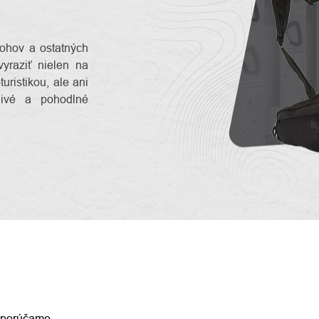
tohov a ostatných
vyraziť nielen na
turistikou, ale ani
livé a pohodlné
ENIE
porúčame