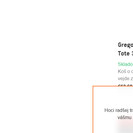
Grego
Tote 
Sklad
Koš o o
vejde z
€63,6
€52,56 
Hoci radšej t
vášmu 
Akcia
€33,60
Výpred