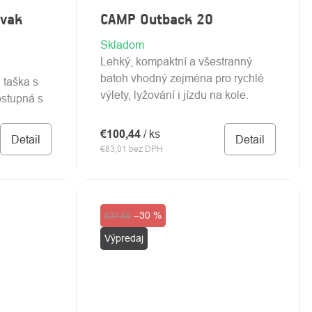
 vak
CAMP Outback 20
Skladom
Lehký, kompaktní a všestranný
batoh vhodný zejména pro rychlé
 taška s
výlety, lyžování i jízdu na kole.
stupná s
€100,44
/ ks
Detail
Detail
€83,01 bez DPH
Akcia
–30 %
€37,60
Výpredaj