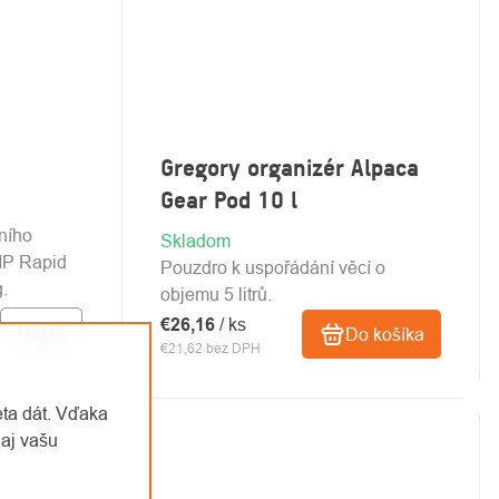
Gregory organizér Alpaca
Gear Pod 10 l
ního
Skladom
MP Rapid
Pouzdro k uspořádání věcí o
.
objemu 5 litrů.
€26,16
/ ks
Detail
Do košíka
€21,62 bez DPH
eta dát. Vďaka
aj vašu