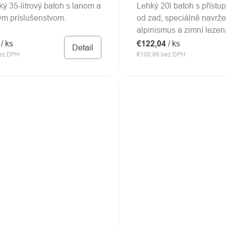
ký 35-litrový batoh s lanom a
Lehký 20l batoh s přístu
ým príslušenstvom.
od zad, speciálně navrže
alpinismus a zimní lezení
4
/ ks
€122,04
/ ks
Detail
bez DPH
€100,86 bez DPH