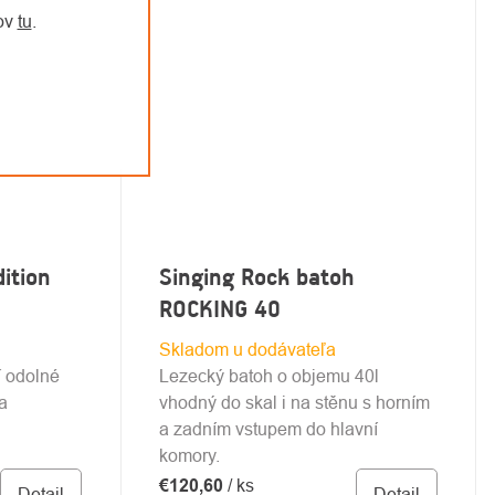
jov
tu
.
ition
Singing Rock batoh
ROCKING 40
Skladom u dodávateľa
í odolné
Lezecký batoh o objemu 40l
a
vhodný do skal i na stěnu s horním
a zadním vstupem do hlavní
komory.
€120,60
/ ks
Detail
Detail