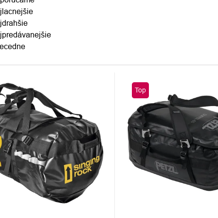
jlacnejšie
DUKTOV
jdrahšie
jpredávanejšie
ecedne
S
Top
DUKTOV