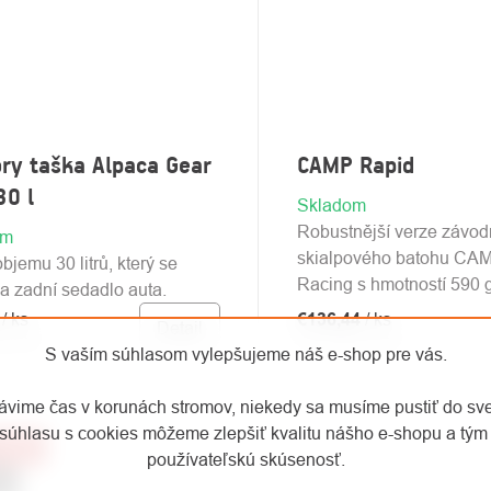
ry taška Alpaca Gear
CAMP Rapid
30 l
Skladom
Robustnější verze závod
om
skialpového batohu CA
bjemu 30 litrů, který se
Racing s hmotností 590 g
a zadní sedadlo auta.
0
/ ks
€136,44
/ ks
Detail
bez DPH
€112,76 bez DPH
S vaším súhlasom vylepšujeme náš e-shop pre vás.
rávime čas v korunách stromov, niekedy sa musíme pustiť do sv
súhlasu s cookies môžeme zlepšiť kvalitu nášho e-shopu a tým 
–30 %
používateľskú skúsenosť.
aj