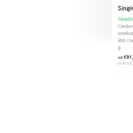
Sing
Sklad
Cestov
voděod
litrů /
g
€91
od
od €75,5