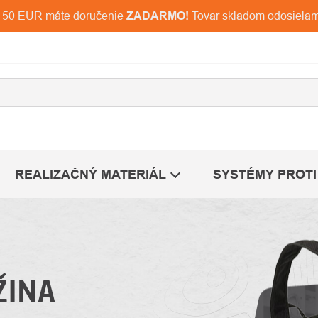
d 150 EUR máte doručenie
ZADARMO!
Tovar skladom odosiela
REALIZAČNÝ MATERIÁL
SYSTÉMY PROTI
ŽINA