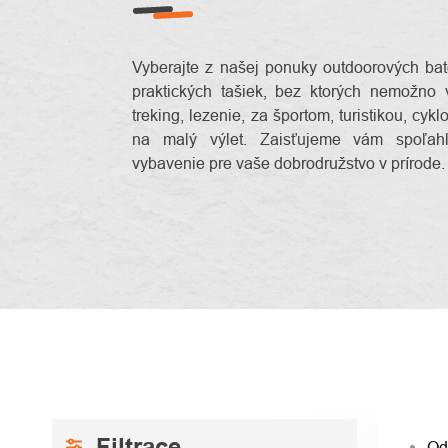
Vyberajte z našej ponuky outdoorových ba
praktických tašiek, bez ktorých nemožno 
treking, lezenie, za športom, turistikou, cyklo
na malý výlet. Zaisťujeme vám spoľah
vybavenie pre vaše dobrodružstvo v prírode.
BOČNÝ
RAD
Od