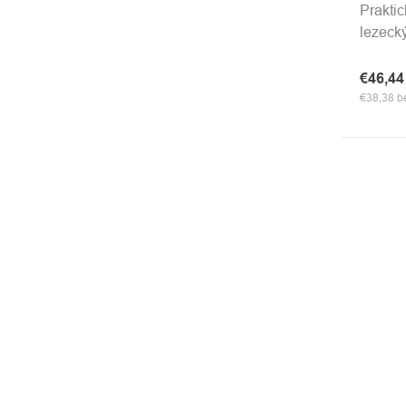
Praktic
lezeck
€46,4
€38,38 