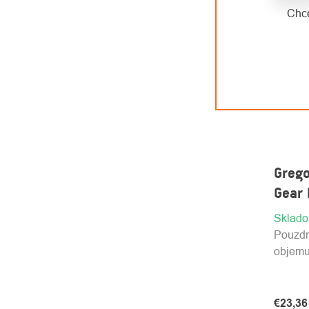
Chce
Grego
Gear 
Sklad
Pouzdr
objemu 
€23,3