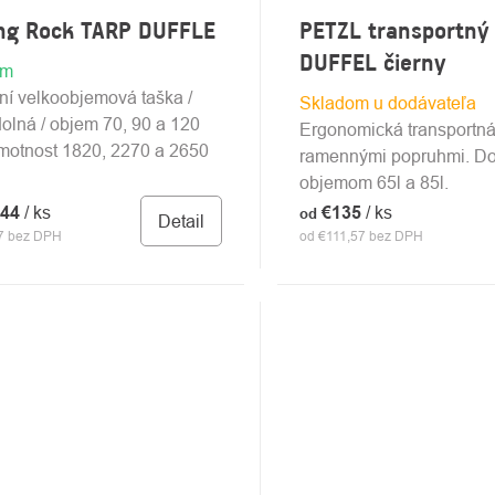
ing Rock TARP DUFFLE
PETZL transportný
DUFFEL čierny
om
ní velkoobjemová taška /
Skladom u dodávateľa
olná / objem 70, 90 a 120
Ergonomická transportná
 hmotnost 1820, 2270 a 2650
ramennými popruhmi. Do
objemom 65l a 85l.
,44
/ ks
€135
/ ks
od
Detail
7 bez DPH
od €111,57 bez DPH