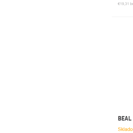
€19,31 
BEAL 
Sklado