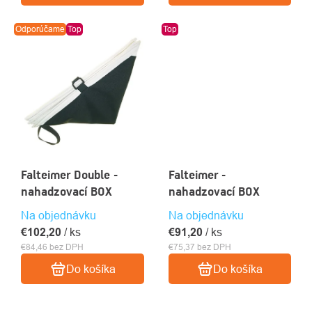
Odporúčame
Top
Top
Falteimer Double -
Falteimer -
nahadzovací BOX
nahadzovací BOX
Na objednávku
Na objednávku
€102,20
/ ks
€91,20
/ ks
€84,46 bez DPH
€75,37 bez DPH
Do košíka
Do košíka