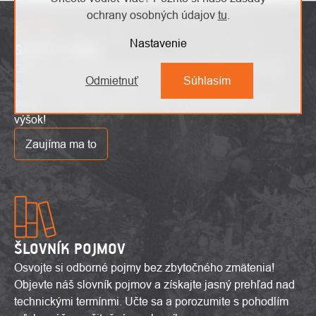
ochrany osobných údajov
tu
.
Nastavenie
SAFETY ZÓNA
Objavte najnovšie výškové trendy, inovatívne produkty
Odmietnuť
Súhlasím
a zaujímavé akcie. Buďte v obraze s aktuálnymi
bezpečnostnými upozorneniami a preskúmajte svet
výšok!
Zaujíma ma to
ŠLOVNÍK POJMOV
Osvojte si odborné pojmy bez zbytočného zmätenia!
Objevte náš slovník pojmov a získajte jasný prehľad nad
technickými termínmi. Učte sa a porozumite s pohodlím