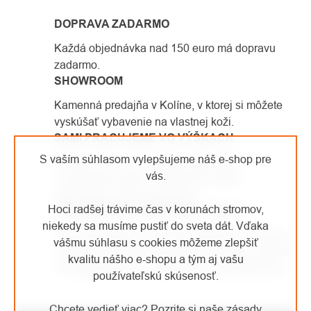
PRVKY
DOPRAVA ZADARMO
VÝPISU
Každá objednávka nad 150 euro má dopravu
zadarmo.
SHOWROOM
Kamenná predajňa v Kolíne, v ktorej si môžete
vyskúšať vybavenie na vlastnej koži.
SAMI PRACUJEME VO VÝŠKACH
S vaším súhlasom vylepšujeme náš e-shop pre
Od roku 2007 sa venujeme arboristike
vás.
a výškovým prácam. Vybavenie, ktoré
predávame, sami používame.
Hoci radšej trávime čas v korunách stromov,
JEDNODUCHÉ VRÁTENIE TOVARU
niekedy sa musíme pustiť do sveta dát. Vďaka
Vaša spokojnosť je pre nás prioritou číslo jedna,
vášmu súhlasu s cookies môžeme zlepšiť
a preto sa prípadné reklamácie snažíme vybaviť
kvalitu nášho e-shopu a tým aj vašu
čo najrýchlejšie as maximálnou starostlivosťou.
používateľskú skúsenosť.
Chcete vedieť viac? Pozrite si naše zásady