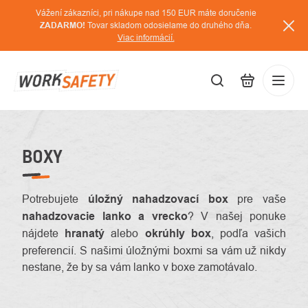
Prejsť
Vážení zákazníci, pri nákupe nad 150 EUR máte doručenie
na
ZADARMO!
Tovar skladom odosielame do druhého dňa.
Viac informácií.
obsah
EUR
Prihláse
/
BOXY
Potrebujete
úložný nahadzovací box
pre vaše
nahadzovacie lanko a vrecko
? V našej ponuke
nájdete
hranatý
alebo
okrúhly box
, podľa vašich
preferencií. S našimi úložnými boxmi sa vám už nikdy
nestane, že by sa vám lanko v boxe zamotávalo.