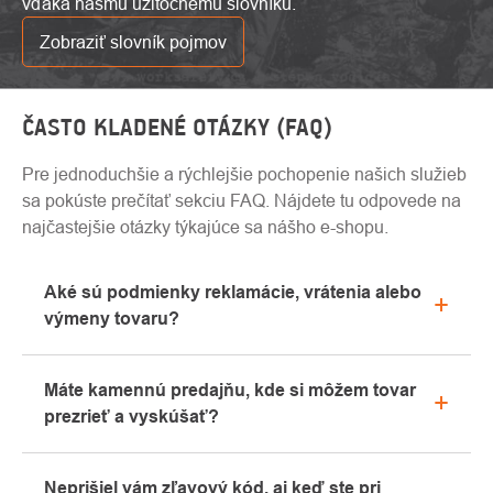
vďaka nášmu užitočnému slovníku.
Zobraziť slovník pojmov
ČASTO KLADENÉ OTÁZKY (FAQ)
Pre jednoduchšie a rýchlejšie pochopenie našich služieb
sa pokúste prečítať sekciu FAQ. Nájdete tu odpovede na
najčastejšie otázky týkajúce sa nášho e-shopu.
Aké sú podmienky reklamácie, vrátenia alebo
výmeny tovaru?
Všetky informácie o reklamáciách nájdete v sekcii
Máte kamennú predajňu, kde si môžem tovar
"Všetko o nákupe" alebo nás kontaktujte e-mailom
prezrieť a vyskúšať?
alebo telefonicky.
Áno, naša kamenná predajňa sa nachádza v
Neprišiel vám zľavový kód, aj keď ste pri
Kolíne. Radi vám tu poradíme s výberom vhodného