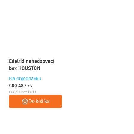
Edelrid nahadzovací
box HOUSTON
Na objednávku
€80,48
/ ks
€66,51 bez DPH
Do košíka
OVLÁDACIE