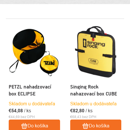
VÝPIS
PRODUKTOV
PETZL nahadzovací
Singing Rock
box ECLIPSE
nahazovací box CUBE
Skladom u dodávateľa
Skladom u dodávateľa
€54,08
/ ks
€82,80
/ ks
€44,69 bez DPH
€68,43 bez DPH
Do košíka
Do košíka