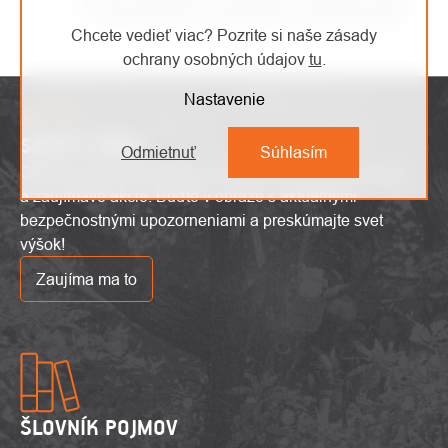
čo najrýchlejšie as maximálnou starostlivosťou.
Chcete vedieť viac? Pozrite si naše zásady
ochrany osobných údajov
tu
.
Nastavenie
SAFETY ZÓNA
Odmietnuť
Súhlasím
Objavte najnovšie výškové trendy, inovatívne produkty
a zaujímavé akcie. Buďte v obraze s aktuálnymi
bezpečnostnými upozorneniami a preskúmajte svet
výšok!
Zaujíma ma to
ŠLOVNÍK POJMOV