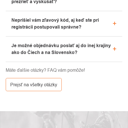
prezrieť a vyskúšať?
alebo telefonicky.
Áno, naša kamenná predajňa sa nachádza v
Neprišiel vám zľavový kód, aj keď ste pri
Kolíne. Radi vám tu poradíme s výberom vhodného
registrácii postupovali správne?
vybavenia, ktoré si môžete vyskúšať priamo v
našom showroome.
Prosíme, najprv prejdite v e-mailovej schránke
Je možné objednávku poslať aj do inej krajiny
záložku „hromadné“ alebo „SPAM“, veľmi často tu e-
ako do Čiech a na Slovensko?
mail s kódom končí. Ak ste aj napriek tomu svoj
zľavový kód nenašli, kontaktujte nás na
Áno, zásielku je možné posielať takmer kamkoľvek
info@pavouci.cz.
Máte ďalšie otázky? FAQ vám pomôže!
cez GLS. Cena tejto dopravy je podľa kalkulácie od
dopravcu.
Prejsť na všetky otázky