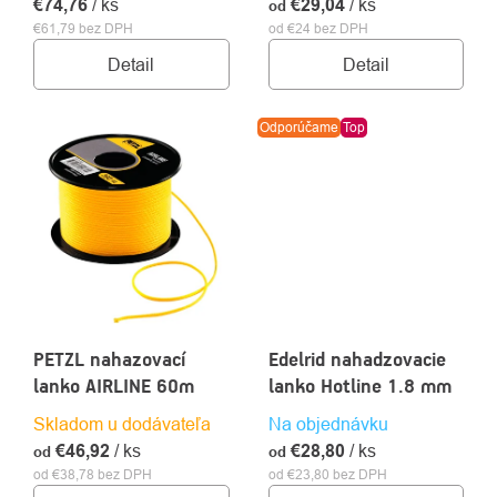
€74,76
/ ks
€29,04
/ ks
od
€61,79 bez DPH
od €24 bez DPH
Detail
Detail
Odporúčame
Top
PETZL nahazovací
Edelrid nahadzovacie
lanko AIRLINE 60m
lanko Hotline 1.8 mm
Skladom u dodávateľa
Na objednávku
€46,92
/ ks
€28,80
/ ks
od
od
od €38,78 bez DPH
od €23,80 bez DPH