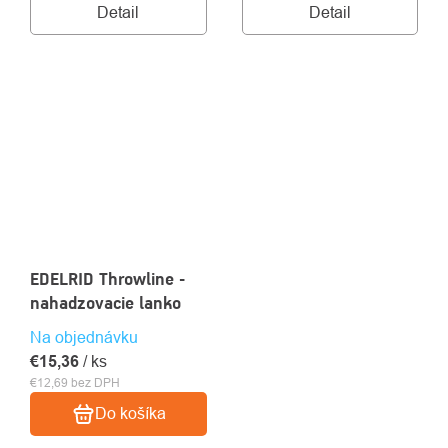
Detail
Detail
EDELRID Throwline -
nahadzovacie lanko
Na objednávku
€15,36
/ ks
€12,69 bez DPH
Do košíka