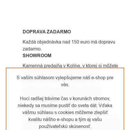
OVLÁDACIE
PRVKY
DOPRAVA ZADARMO
VÝPISU
Každá objednávka nad 150 euro má dopravu
zadarmo.
SHOWROOM
Kamenná predajňa v Kolíne, v ktorej si môžete
vyskúšať vybavenie na vlastnej koži.
S vaším súhlasom vylepšujeme náš e-shop pre
SAMI PRACUJEME VO VÝŠKACH
vás.
Od roku 2007 sa venujeme arboristike
a výškovým prácam. Vybavenie, ktoré
Hoci radšej trávime čas v korunách stromov,
predávame, sami používame.
niekedy sa musíme pustiť do sveta dát. Vďaka
JEDNODUCHÉ VRÁTENIE TOVARU
vášmu súhlasu s cookies môžeme zlepšiť
kvalitu nášho e-shopu a tým aj vašu
Vaša spokojnosť je pre nás prioritou číslo jedna,
používateľskú skúsenosť.
a preto sa prípadné reklamácie snažíme vybaviť