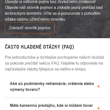
Osvojte si odborné pojmy bez zbytočného zmätenia!
Objevte náš slovník pojmov a získajte jasný prehľad nad
technickými termínmi. Učte sa a porozumite s pohodlím
vďaka nášmu užitočnému slovníku.
Zobraziť slovník pojmov
ČASTO KLADENÉ OTÁZKY (FAQ)
Pre jednoduchšie a rýchlejšie pochopenie našich služieb
sa pokúste prečítať sekciu FAQ. Nájdete tu odpovede na
najčastejšie otázky týkajúce sa nášho e-shopu.
Aké sú podmienky reklamácie, vrátenia alebo
výmeny tovaru?
Všetky informácie o reklamáciách nájdete v sekcii
Máte kamennú predajňu, kde si môžem tovar
"Všetko o nákupe" alebo nás kontaktujte e-mailom