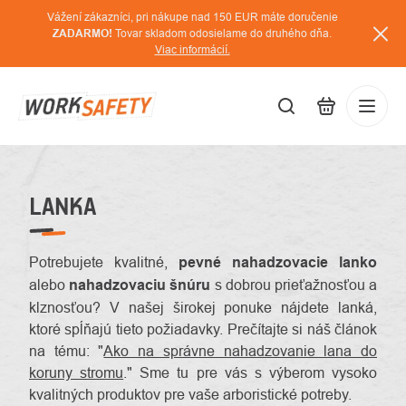
Prejsť
Vážení zákazníci, pri nákupe nad 150 EUR máte doručenie
na
ZADARMO!
Tovar skladom odosielame do druhého dňa.
Viac informácií.
obsah
EUR
Prihláse
/
LANKA
Potrebujete kvalitné,
pevné nahadzovacie lanko
alebo
nahadzovaciu šnúru
s dobrou prieťažnosťou a
klznosťou? V našej širokej ponuke nájdete lanká,
ktoré spĺňajú tieto požiadavky. Prečítajte si náš článok
na tému: "
Ako na správne nahadzovanie lana do
koruny stromu
.
" Sme tu pre vás s výberom vysoko
kvalitných produktov pre vaše arboristické potreby.