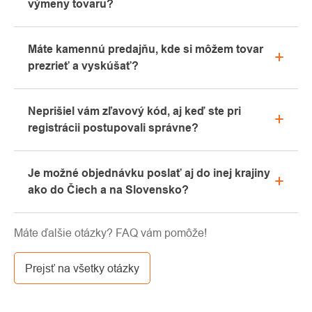
výmeny tovaru?
Všetky informácie o reklamáciách nájdete v sekcii
Máte kamennú predajňu, kde si môžem tovar
"Všetko o nákupe" alebo nás kontaktujte e-mailom
prezrieť a vyskúšať?
alebo telefonicky.
Áno, naša kamenná predajňa sa nachádza v
Neprišiel vám zľavový kód, aj keď ste pri
Kolíne. Radi vám tu poradíme s výberom vhodného
registrácii postupovali správne?
vybavenia, ktoré si môžete vyskúšať priamo v
našom showroome.
Prosíme, najprv prejdite v e-mailovej schránke
Je možné objednávku poslať aj do inej krajiny
záložku „hromadné“ alebo „SPAM“, veľmi často tu e-
ako do Čiech a na Slovensko?
mail s kódom končí. Ak ste aj napriek tomu svoj
zľavový kód nenašli, kontaktujte nás na
Áno, zásielku je možné posielať takmer kamkoľvek
info@pavouci.cz.
Máte ďalšie otázky? FAQ vám pomôže!
cez GLS. Cena tejto dopravy je podľa kalkulácie od
dopravcu.
Prejsť na všetky otázky