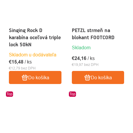
Singing Rock D
PETZL strmeň na
karabína oceľová triple
blokant FOOTCORD
lock 50kN
Skladom
Skladom u dodávateľa
€24,16
/ ks
€15,48
/ ks
€19,97 bez DPH
€12,79 bez DPH
Do košíka
Do košíka
Top
Top