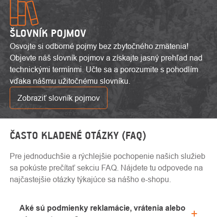
ŠLOVNÍK POJMOV
Osvojte si odborné pojmy bez zbytočného zmätenia!
Objevte náš slovník pojmov a získajte jasný prehľad nad
technickými termínmi. Učte sa a porozumite s pohodlím
vďaka nášmu užitočnému slovníku.
Zobraziť slovník pojmov
ČASTO KLADENÉ OTÁZKY (FAQ)
Pre jednoduchšie a rýchlejšie pochopenie našich služieb
sa pokúste prečítať sekciu FAQ. Nájdete tu odpovede na
najčastejšie otázky týkajúce sa nášho e-shopu.
Aké sú podmienky reklamácie, vrátenia alebo