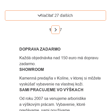
OVLÁDACIE
Načítať 27 ďalších
PRVKY
VÝPISU
STRÁNKOVANIE
1
7
DOPRAVA ZADARMO
Každá objednávka nad 150 euro má dopravu
zadarmo.
SHOWROOM
Kamenná predajňa v Kolíne, v ktorej si môžete
vyskúšať vybavenie na vlastnej koži.
SAMI PRACUJEME VO VÝŠKACH
Od roku 2007 sa venujeme arboristike
a výškovým prácam. Vybavenie, ktoré
predávame, sami používame.