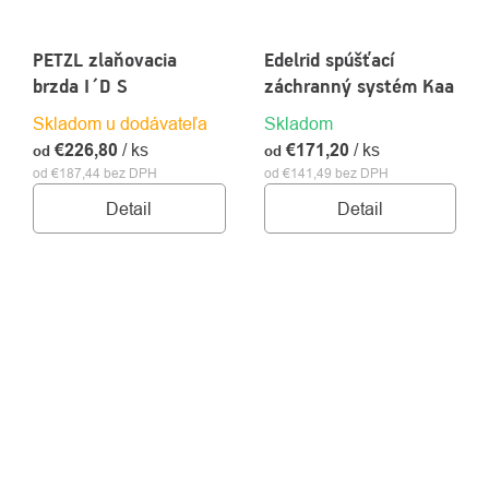
PETZL zlaňovacia
Edelrid spúšťací
brzda I´D S
záchranný systém Kaa
Skladom u dodávateľa
Skladom
€226,80
/ ks
€171,20
/ ks
od
od
od €187,44 bez DPH
od €141,49 bez DPH
Detail
Detail