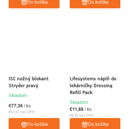
Do košíka
Do košíka
ISC nožný blokant
Lifesystems náplň do
Stryder pravý
lekárničky Dressing
Refill Pack
Skladom
Skladom
€77,36
/ ks
€11,88
/ ks
€63,93 bez DPH
€9,82 bez DPH
Do košíka
Do košíka