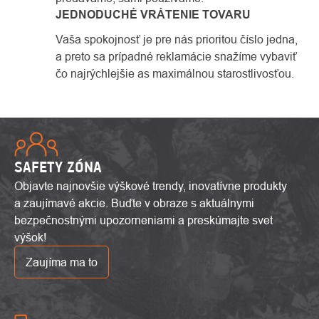
JEDNODUCHÉ VRÁTENIE TOVARU
Vaša spokojnosť je pre nás prioritou číslo jedna,
a preto sa prípadné reklamácie snažíme vybaviť
čo najrýchlejšie as maximálnou starostlivosťou.
SAFETY ZÓNA
Objavte najnovšie výškové trendy, inovatívne produkty
a zaujímavé akcie. Buďte v obraze s aktuálnymi
bezpečnostnými upozorneniami a preskúmajte svet
výšok!
Zaujíma ma to