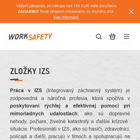
Prejsť
Vážení zákazníci, pri nákupe nad 150 EUR máte doručenie
na
ZADARMO!
Tovar skladom odosielame do druhého dňa.
Viac informácií.
obsah
EUR
Prihláse
/
ZLOŽKY IZS
Práca v IZS
(Integrovaný záchranný systém) je
zodpovedná a náročná profesia, ktorá spočíva v
poskytovaní rýchlej a efektívnej pomoci pri
mimoriadnych udalostiach
, ako sú dopravné
nehody, požiare, živelné katastrofy a ďalšie krízové ​​
situácie. Profesionáli v IZS, ako sú hasiči, zdravotníci,
policajti a ďalší, pracujú v tímoch a spolupracujú na