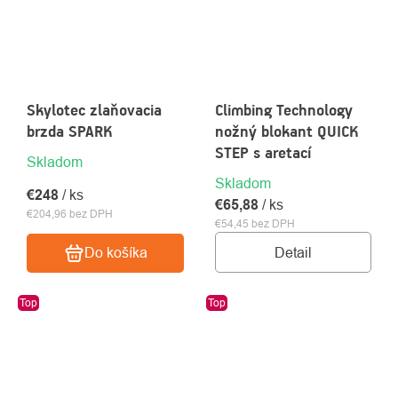
Skylotec zlaňovacia
Climbing Technology
brzda SPARK
nožný blokant QUICK
STEP s aretací
Skladom
Skladom
€248
/ ks
€65,88
/ ks
€204,96 bez DPH
€54,45 bez DPH
Detail
Do košíka
Top
Top