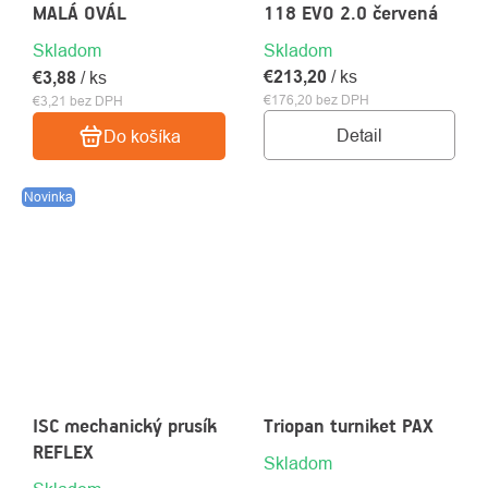
MALÁ OVÁL
118 EVO 2.0 červená
Skladom
Skladom
€213,20
/ ks
€3,88
/ ks
€176,20 bez DPH
€3,21 bez DPH
Detail
Do košíka
Novinka
ISC mechanický prusík
Triopan turniket PAX
REFLEX
Skladom