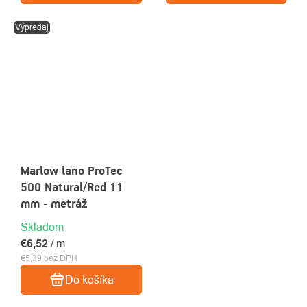
Výpredaj
Marlow lano ProTec
500 Natural/Red 11
mm - metráž
Skladom
€6,52
/ m
€5,39 bez DPH
Do košíka