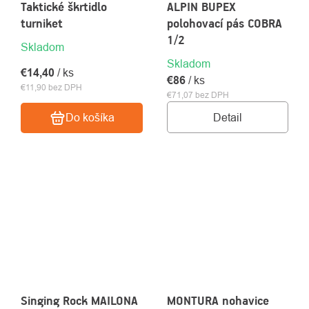
Taktické škrtidlo
ALPIN BUPEX
turniket
polohovací pás COBRA
1/2
Skladom
Skladom
€14,40
/ ks
€86
/ ks
€11,90 bez DPH
€71,07 bez DPH
Detail
Do košíka
Singing Rock MAILONA
MONTURA nohavice