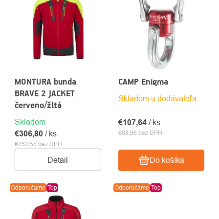
MONTURA bunda
CAMP Enigma
BRAVE 2 JACKET
Skladom u dodávateľa
červeno/žltá
Skladom
€107,64
/ ks
€306,80
/ ks
€88,96 bez DPH
€253,55 bez DPH
Detail
Do košíka
Odporúčame
Top
Odporúčame
Top