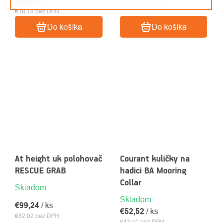
€22
/ ks
€138,55 bez DPH
€18,18 bez DPH
Do košíka
Do košíka
At height uk polohovač
Courant kuličky na
RESCUE GRAB
hadici BA Mooring
Collar
Skladom
Skladom
€99,24
/ ks
€52,52
/ ks
€82,02 bez DPH
€43,40 bez DPH