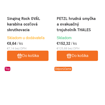
Singing Rock OVÁL
PETZL hrudná smyčka
karabína oceľová
a evakuačný
skrutkovacia
trojuholník THALES
Skladom u dodávateľa
Skladom
€8,64
/ ks
€152,32
/ ks
€7,14 bez DPH
€125,88 bez DPH
Do košíka
Do košíka
Top
Odporúčame