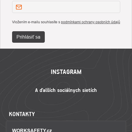
Vložením e-mailu souhlasíte s
podmínkami ochrany osobních údajů
Prihlásiť sa
ZÁPÄTIE
INSTAGRAM
KONTAKTY
WORKSAFETY.cz