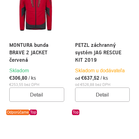
MONTURA bunda
PETZL záchranný
BRAVE 2 JACKET
systém JAG RESCUE
červená
KIT 2019
Skladom
Skladom u dodávateľa
€306,80
/ ks
€637,52
/ ks
od
€253,55 bez DPH
od €526,88 bez DPH
Detail
Detail
Odporúčame
Top
Top