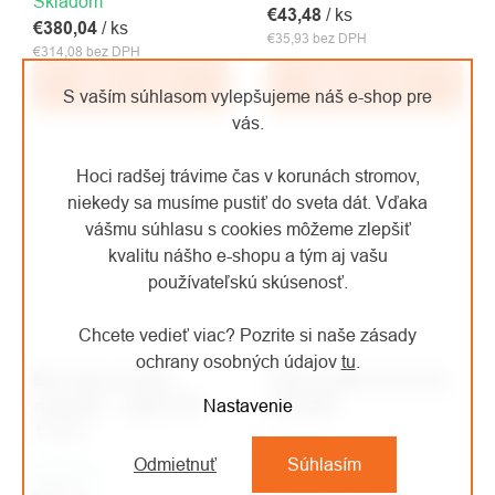
Skladom
€43,48
/ ks
€380,04
/ ks
€35,93 bez DPH
€314,08 bez DPH
Do košíka
Do košíka
S vaším súhlasom vylepšujeme náš e-shop pre
vás.
Hoci radšej trávime čas v korunách stromov,
niekedy sa musíme pustiť do sveta dát. Vďaka
vášmu súhlasu s cookies môžeme zlepšiť
kvalitu nášho e-shopu a tým aj vašu
používateľskú skúsenosť.
Chcete vedieť viac? Pozrite si naše zásady
ochrany osobných údajov
tu
.
BM zdravotnícky
PETZL prídavná brzda
materiál - náplň DIN
CHICANE
Nastavenie
13157
Skladom
Odmietnuť
Súhlasím
Skladom
€167,64
/ ks