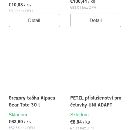
€100,44
/ ks
€10,08
/ ks
€83,01 bez DPH
€8,33 bez DPH
Detail
Detail
Gregory taška Alpaca
PETZL příslušenství pro
Gear Tote 30 l
čelovky UNI ADAPT
Skladom
Skladom
€63,60
/ ks
€8,84
/ ks
€52,56 bez DPH
€7,31 bez DPH