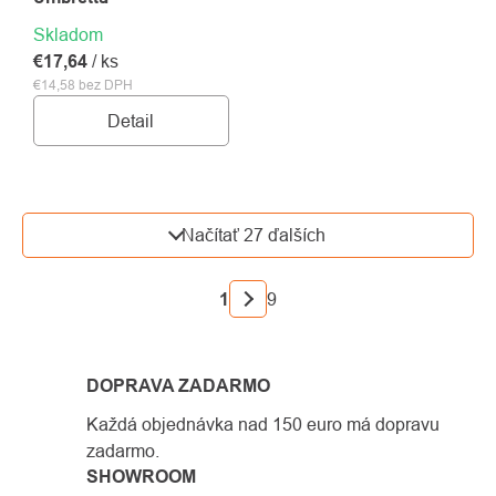
Skladom
€17,64
/ ks
€14,58 bez DPH
Detail
OVLÁDACIE
Načítať 27 ďalších
PRVKY
VÝPISU
STRÁNKOVANIE
1
9
DOPRAVA ZADARMO
Každá objednávka nad 150 euro má dopravu
zadarmo.
SHOWROOM