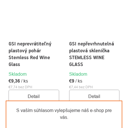
GSI neprevrátiteľný
GSI nepřevrhnutelná
plastový pohár
plastová sklenička
Stemless Red Wine
STEMLESS WINE
Glass
GLASS
Skladom
Skladom
€9,36
/ ks
€9
/ ks
€7,74 bez DPH
€7,44 bez DPH
Detail
Detail
S vaším súhlasom vylepšujeme náš e-shop pre
vás.