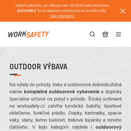
Prejsť
Vážení zákazníci, pri nákupe nad 150 EUR máte doručenie
na
ZADARMO!
Tovar skladom odosielame do druhého dňa.
Viac informácií.
obsah
EUR
Prihláse
/
OUTDOOR VÝBAVA
Na výlety do prírody, treky a outdoorové dobrodružstvá
máme
kompletné outdoorové vybavenie
a doplnky
špeciálne určené na pobyt v prírode. Široký sortiment
na worksafety.cz zahŕňa turistické batohy, športové
oblečenie, funkčné prádlo, čiapky, karimatky, spacie
vaky, stany, termo bielizeň, trekové topánky a mnoho
ďalšieho. V tejto kategórii nájdete i
outdoorový