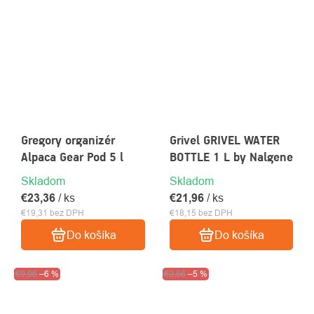
Gregory organizér
Grivel GRIVEL WATER
Alpaca Gear Pod 5 l
BOTTLE 1 L by Nalgene
Skladom
Skladom
€23,36
/ ks
€21,96
/ ks
€19,31 bez DPH
€18,15 bez DPH
Do košíka
Do košíka
Výpredaj
€9,96
–6 %
Výpredaj
€9,56
–5 %