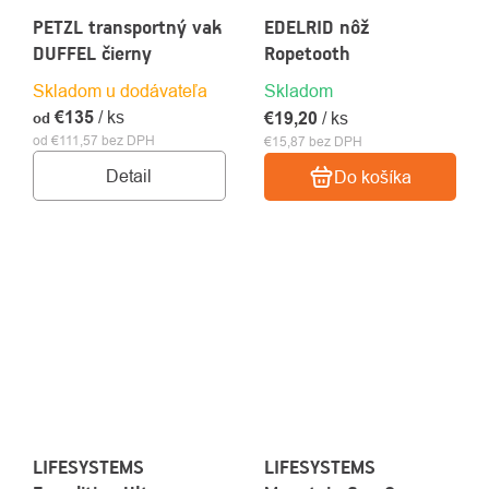
PETZL transportný vak
EDELRID nôž
DUFFEL čierny
Ropetooth
Skladom u dodávateľa
Skladom
€135
/ ks
€19,20
/ ks
od
od €111,57 bez DPH
€15,87 bez DPH
Detail
Do košíka
LIFESYSTEMS
LIFESYSTEMS