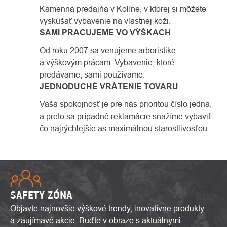
Kamenná predajňa v Kolíne, v ktorej si môžete
vyskúšať vybavenie na vlastnej koži.
SAMI PRACUJEME VO VÝŠKACH
Od roku 2007 sa venujeme arboristike
a výškovým prácam. Vybavenie, ktoré
predávame, sami používame.
JEDNODUCHÉ VRÁTENIE TOVARU
Vaša spokojnosť je pre nás prioritou číslo jedna,
a preto sa prípadné reklamácie snažíme vybaviť
čo najrýchlejšie as maximálnou starostlivosťou.
SAFETY ZÓNA
Objavte najnovšie výškové trendy, inovatívne produkty
a zaujímavé akcie. Buďte v obraze s aktuálnymi