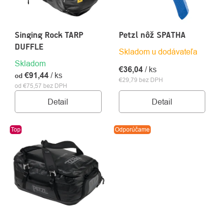
Singing Rock TARP
Petzl nôž SPATHA
DUFFLE
Skladom u dodávateľa
Skladom
€36,04
/ ks
€91,44
/ ks
od
€29,79 bez DPH
od €75,57 bez DPH
Detail
Detail
Top
Odporúčame