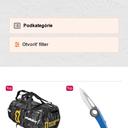
Podkategórie
Otvoriť filter
VÝPIS
Top
Top
PRODUKTOV