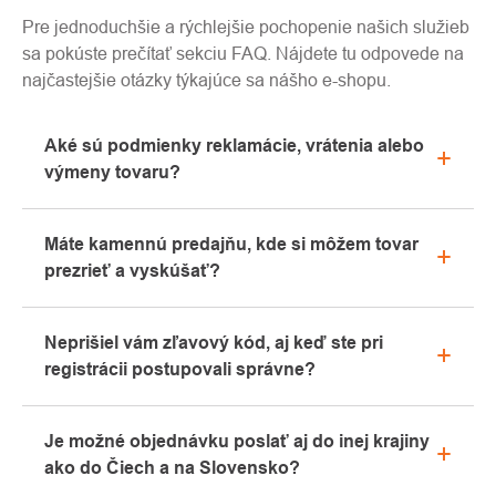
Pre jednoduchšie a rýchlejšie pochopenie našich služieb
sa pokúste prečítať sekciu FAQ. Nájdete tu odpovede na
najčastejšie otázky týkajúce sa nášho e-shopu.
Aké sú podmienky reklamácie, vrátenia alebo
výmeny tovaru?
Všetky informácie o reklamáciách nájdete v sekcii
Máte kamennú predajňu, kde si môžem tovar
"Všetko o nákupe" alebo nás kontaktujte e-mailom
prezrieť a vyskúšať?
alebo telefonicky.
Áno, naša kamenná predajňa sa nachádza v
Neprišiel vám zľavový kód, aj keď ste pri
Kolíne. Radi vám tu poradíme s výberom vhodného
registrácii postupovali správne?
vybavenia, ktoré si môžete vyskúšať priamo v
našom showroome.
Prosíme, najprv prejdite v e-mailovej schránke
Je možné objednávku poslať aj do inej krajiny
záložku „hromadné“ alebo „SPAM“, veľmi často tu e-
ako do Čiech a na Slovensko?
mail s kódom končí. Ak ste aj napriek tomu svoj