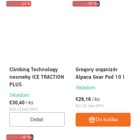
Výpredaj
€39,88
–23 %
Akcia
€37,60
Výpredaj
–30 %
Climbing Technology
Gregory organizér
nesmeky ICE TRACTION
Alpaca Gear Pod 10 l
PLUS
Skladom
Skladom
€26,16
/ ks
€30,40
/ ks
€21,62 bez DPH
€25,12 bez DPH
Detail
Do košíka
Akcia
€33,60
Výpredaj
–30 %