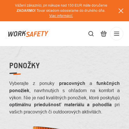
Prejsť
Vážení zákazníci, pri nákupe nad 150 EUR máte doručenie
na
ZADARMO!
Tovar skladom odosielame do druhého dňa.
Viac informácií.
obsah
EUR
Prihláse
/
PONOŽKY
Vyberajte z ponuky
pracovných
a
funkčných
ponožiek
, navrhnutých s ohľadom na komfort a
výkon. Nie je nad kvalitných ponožiek, ktoré poskytujú
optimálnu priedušnosť materiálu a pohodlia
pri
vašich pracovných či outdoorových aktivitách.