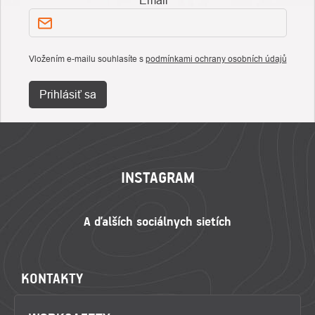
Email
Vložením e-mailu souhlasíte s
podmínkami ochrany osobních údajů
Prihlásiť sa
ZÁPÄTIE
INSTAGRAM
KONTAKTY