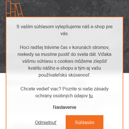
ŠLOVNÍK POJMOV
S vaším súhlasom vylepšujeme náš e-shop pre
Osvojte si odborné pojmy bez zbytočného zmätenia!
vás.
Objevte náš slovník pojmov a získajte jasný prehľad nad
technickými termínmi. Učte sa a porozumite s pohodlím
Hoci radšej trávime čas v korunách stromov,
vďaka nášmu užitočnému slovníku.
niekedy sa musíme pustiť do sveta dát. Vďaka
vášmu súhlasu s cookies môžeme zlepšiť
Zobraziť slovník pojmov
kvalitu nášho e-shopu a tým aj vašu
používateľskú skúsenosť.
ČASTO KLADENÉ OTÁZKY (FAQ)
Chcete vedieť viac? Pozrite si naše zásady
ochrany osobných údajov
tu
.
Pre jednoduchšie a rýchlejšie pochopenie našich služieb
sa pokúste prečítať sekciu FAQ. Nájdete tu odpovede na
Nastavenie
najčastejšie otázky týkajúce sa nášho e-shopu.
Odmietnuť
Súhlasím
Aké sú podmienky reklamácie, vrátenia alebo