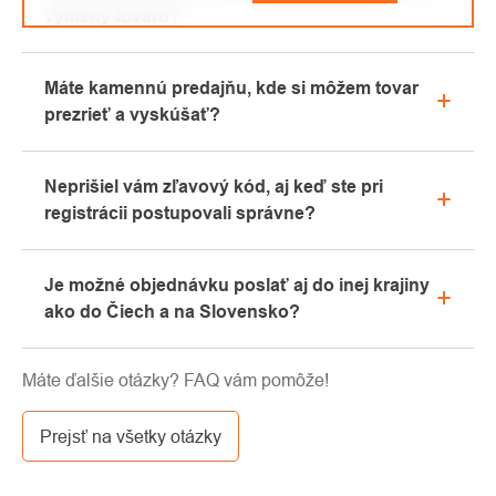
výmeny tovaru?
Všetky informácie o reklamáciách nájdete v sekcii
Máte kamennú predajňu, kde si môžem tovar
"Všetko o nákupe" alebo nás kontaktujte e-mailom
prezrieť a vyskúšať?
alebo telefonicky.
Áno, naša kamenná predajňa sa nachádza v
Neprišiel vám zľavový kód, aj keď ste pri
Kolíne. Radi vám tu poradíme s výberom vhodného
registrácii postupovali správne?
vybavenia, ktoré si môžete vyskúšať priamo v
našom showroome.
Prosíme, najprv prejdite v e-mailovej schránke
Je možné objednávku poslať aj do inej krajiny
záložku „hromadné“ alebo „SPAM“, veľmi často tu e-
ako do Čiech a na Slovensko?
mail s kódom končí. Ak ste aj napriek tomu svoj
zľavový kód nenašli, kontaktujte nás na
Áno, zásielku je možné posielať takmer kamkoľvek
info@pavouci.cz.
Máte ďalšie otázky? FAQ vám pomôže!
cez GLS. Cena tejto dopravy je podľa kalkulácie od
dopravcu.
Prejsť na všetky otázky