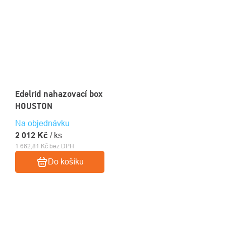
Edelrid nahazovací box
HOUSTON
Na objednávku
2 012 Kč
/ ks
1 662,81 Kč bez DPH
Do košíku
OVLÁDACÍ
PRVKY