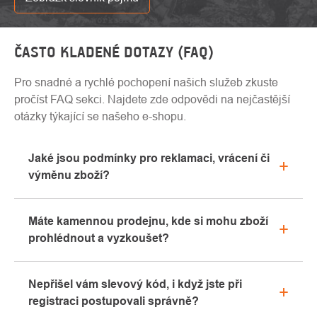
ČASTO KLADENÉ DOTAZY (FAQ)
Pro snadné a rychlé pochopení našich služeb zkuste
pročíst FAQ sekci. Najdete zde odpovědi na nejčastější
otázky týkající se našeho e-shopu.
Jaké jsou podmínky pro reklamaci, vrácení či
výměnu zboží?
Veškeré informace ohledně reklamací naleznete
Máte kamennou prodejnu, kde si mohu zboží
v sekci "Vše o nákupu" nebo nás kontaktujte
prohlédnout a vyzkoušet?
emailem či telefonicky.
Ano, naše kamenná prodejna se nachází v Kolíně.
Nepřišel vám slevový kód, i když jste při
Rádi vám zde poradíme s výběrem vhodného
registraci postupovali správně?
vybavení, které si můžete vyzkoušet přímo v našem