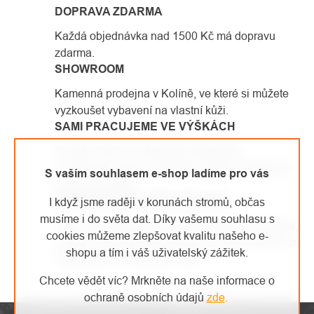
DOPRAVA ZDARMA
VÝPISU
Každá objednávka nad 1500 Kč má dopravu
zdarma.
SHOWROOM
Kamenná prodejna v Kolíně, ve které si můžete
vyzkoušet vybavení na vlastní kůži.
SAMI PRACUJEME VE VÝŠKÁCH
Od roku 2007 se věnujeme arboristice
a výškovým pracím. Vybavení, které prodáváme,
S vaším souhlasem e-shop ladíme pro vás
sami používáme.
JEDNODUCHÉ VRÁCENÍ ZBOŽÍ
I když jsme raději v korunách stromů, občas
musíme i do světa dat. Díky vašemu souhlasu s
Vaše spokojenost je pro nás prioritou číslo jedna,
cookies můžeme zlepšovat kvalitu našeho e-
a proto se případné reklamace snažíme vyřídit co
shopu a tím i váš uživatelský zážitek.
nejrychleji a s maximální péčí.
Chcete vědět víc? Mrkněte na naše informace o
ochraně osobních údajů
zde
.