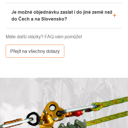
showroomu.
Prosíme, nejprve projděte v emailové schránce
Je možné objednávku zaslat i do jiné země než
záložku „hromadné“ nebo „SPAM“, velice často zde
do Čech a na Slovensko?
email s kódem končí. Pokud jste i přesto svůj
slevový kód nenalezli, kontaktujte nás na
Ano, zásilku je možné poslat takřka kamkoliv skrze
info@pavouci.cz
Máte další otázky? FAQ vám pomůže!
GLS. Cena této dopravy je dle kalkulace od
dopravce.
Přejít na všechny dotazy