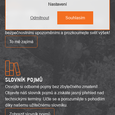
Nastavení
SAFETY ZÓNA
Odmítnout
Souhlasím
Odhalte nejnovější výškové trendy, inovativní produkty
a lákavé akce. Buďte v obraze s aktuálními
bezpečnostními upozorněními a prozkoumejte svět výšek!
To mě zajímá
SLOVNÍK POJMŮ
Osvojte si odborné pojmy bez zbytečného zmatení!
Objevte náš slovník pojmů a získáte jasný přehled nad
technickými termíny. Učte se a porozumějte s pohodlím
díky našemu užitečnému slovníku.
Zobrazit slovník pojmů