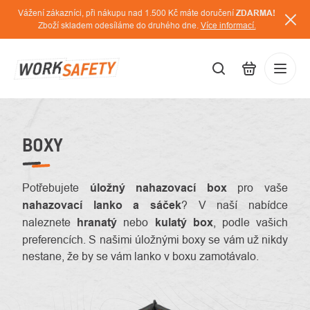
Přejít
Vážení zákazníci, při nákupu nad 1.500 Kč máte doručení
ZDARMA!
na
Zboží skladem odesíláme do druhého dne.
Více informací.
obsah
CZK
Přihláš
/
BOXY
Potřebujete
úložný nahazovací box
pro vaše
nahazovací lanko a sáček
? V naší nabídce
naleznete
hranatý
nebo
kulatý box
, podle vašich
preferencích. S našimi úložnými boxy se vám už nikdy
nestane, že by se vám lanko v boxu zamotávalo.