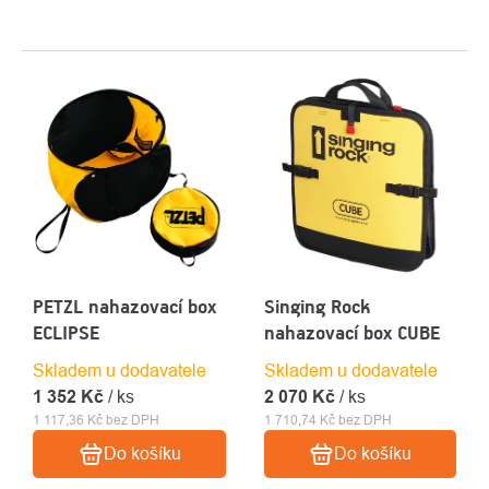
VÝPIS
PRODUKTŮ
PETZL nahazovací box
Singing Rock
ECLIPSE
nahazovací box CUBE
Skladem u dodavatele
Skladem u dodavatele
1 352 Kč
/ ks
2 070 Kč
/ ks
1 117,36 Kč bez DPH
1 710,74 Kč bez DPH
Do košíku
Do košíku