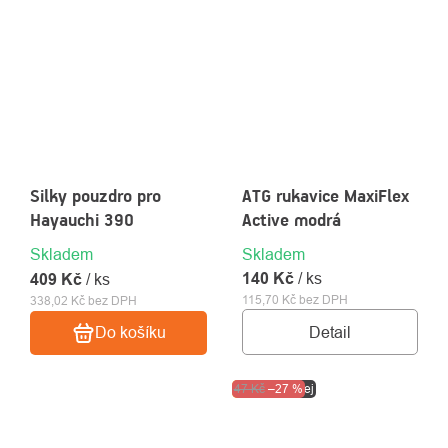
Silky pouzdro pro
ATG rukavice MaxiFlex
Hayauchi 390
Active modrá
Skladem
Skladem
140 Kč
/ ks
409 Kč
/ ks
115,70 Kč bez DPH
338,02 Kč bez DPH
Detail
Do košíku
Akce
47 Kč
Výprodej
–27 %