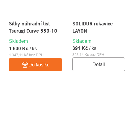
Silky náhradní list
SOLIDUR rukavice
Tsurugi Curve 330-10
LAYON
Skladem
Skladem
391 Kč
/ ks
1 630 Kč
/ ks
323,14 Kč bez DPH
1 347,11 Kč bez DPH
Detail
Do košíku