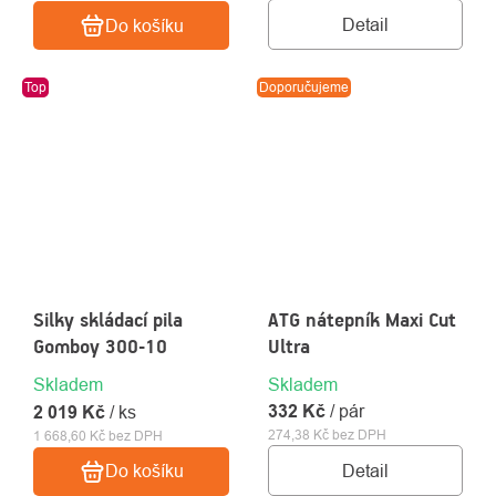
Detail
Do košíku
Top
Doporučujeme
Silky skládací pila
ATG nátepník Maxi Cut
Gomboy 300-10
Ultra
Skladem
Skladem
332 Kč
/ pár
2 019 Kč
/ ks
274,38 Kč bez DPH
1 668,60 Kč bez DPH
Detail
Do košíku