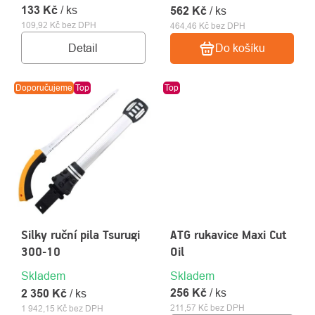
133 Kč
/ ks
562 Kč
/ ks
109,92 Kč bez DPH
464,46 Kč bez DPH
Detail
Do košíku
Doporučujeme
Top
Top
Silky ruční pila Tsurugi
ATG rukavice Maxi Cut
300-10
Oil
Skladem
Skladem
256 Kč
/ ks
2 350 Kč
/ ks
211,57 Kč bez DPH
1 942,15 Kč bez DPH