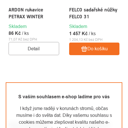
ARDON rukavice
FELCO sadařské nůžky
PETRAX WINTER
FELCO 31
Skladem
Skladem
86 Kč
/ ks
1 457 Kč
/ ks
71,07 Kč bez DPH
1 204,13 Kč bez DPH
Detail
Do košíku
S vaším souhlasem e-shop ladíme pro vás
I když jsme raději v korunách stromů, občas
musíme i do světa dat. Díky vašemu souhlasu s
cookies můžeme zlepšovat kvalitu našeho e-
FELCO zahradnické
FELCO zahradnické