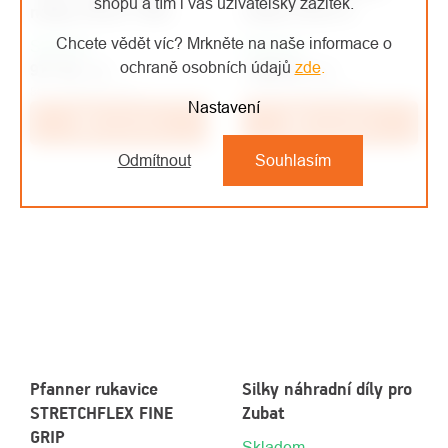
shopu a tím i váš uživatelský zážitek.
nůžky FELCO 160S
nůžky FELCO 9
Chcete vědět víc? Mrkněte na naše informace o
Skladem
Skladem
ochraně osobních údajů
zde
.
977 Kč
/ ks
1 668 Kč
/ ks
807,44 Kč bez DPH
1 378,51 Kč bez DPH
Nastavení
Do košíku
Do košíku
Odmítnout
Souhlasím
Pfanner rukavice
Silky náhradní díly pro
STRETCHFLEX FINE
Zubat
GRIP
Skladem