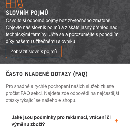
SLOVNÍK POJMŮ
Osvojte si odborné pojmy bez zbytečného zmatení!
Objevte náš slovník pojmů a získáte jasný přehled nad
technickými termíny. Učte se a porozumějte s pohodlím
díky našemu užitečnému slovníku.
Zobrazit slovník pojmů
ČASTO KLADENÉ DOTAZY (FAQ)
Pro snadné a rychlé pochopení našich služeb zkuste
pročíst FAQ sekci. Najdete zde odpovědi na nejčastější
otázky týkající se našeho e-shopu.
Jaké jsou podmínky pro reklamaci, vrácení či
výměnu zboží?