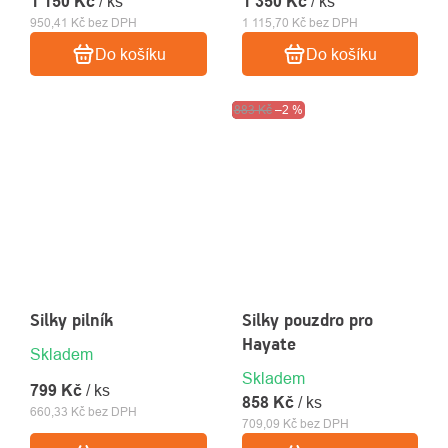
1 150 Kč
/ ks
1 350 Kč
/ ks
950,41 Kč bez DPH
1 115,70 Kč bez DPH
Do košíku
Do košíku
Výprodej
883 Kč
–2 %
Silky pilník
Silky pouzdro pro
Hayate
Skladem
Skladem
799 Kč
/ ks
858 Kč
/ ks
660,33 Kč bez DPH
709,09 Kč bez DPH