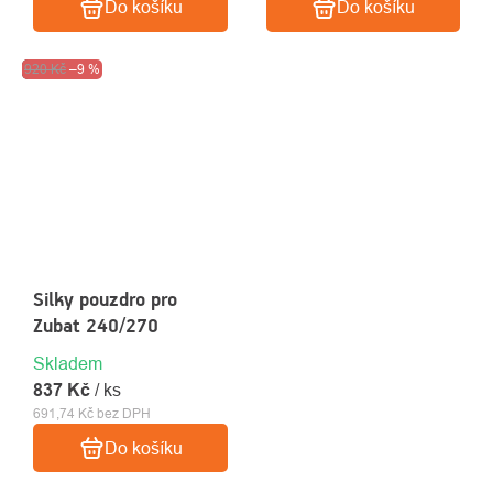
Do košíku
Do košíku
Výprodej
920 Kč
–9 %
Silky pouzdro pro
Zubat 240/270
Skladem
837 Kč
/ ks
691,74 Kč bez DPH
Do košíku