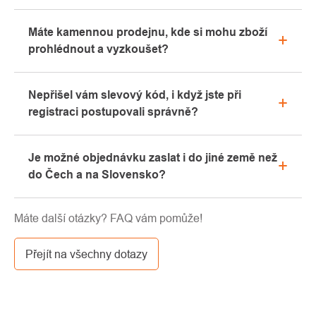
Veškeré informace ohledně reklamací naleznete
Máte kamennou prodejnu, kde si mohu zboží
v sekci "Vše o nákupu" nebo nás kontaktujte
prohlédnout a vyzkoušet?
emailem či telefonicky.
Ano, naše kamenná prodejna se nachází v Kolíně.
Nepřišel vám slevový kód, i když jste při
Rádi vám zde poradíme s výběrem vhodného
registraci postupovali správně?
vybavení, které si můžete vyzkoušet přímo v našem
showroomu.
Prosíme, nejprve projděte v emailové schránce
Je možné objednávku zaslat i do jiné země než
záložku „hromadné“ nebo „SPAM“, velice často zde
do Čech a na Slovensko?
email s kódem končí. Pokud jste i přesto svůj
slevový kód nenalezli, kontaktujte nás na
Ano, zásilku je možné poslat takřka kamkoliv skrze
info@pavouci.cz
Máte další otázky? FAQ vám pomůže!
GLS. Cena této dopravy je dle kalkulace od
dopravce.
Přejít na všechny dotazy