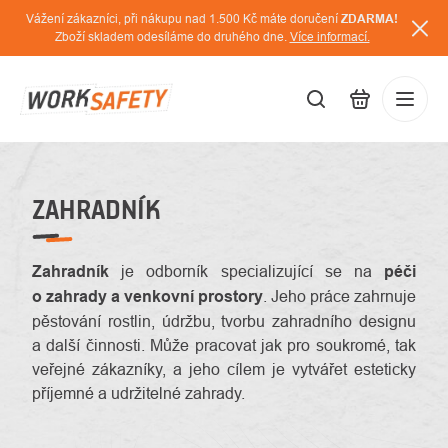
Přejít
Vážení zákazníci, při nákupu nad 1.500 Kč máte doručení
ZDARMA!
na
Zboží skladem odesíláme do druhého dne.
Více informací.
obsah
CZK
Přihláš
/
ZAHRADNÍK
Zahradník
je odborník specializující se na
péči
o zahrady a venkovní prostory
. Jeho práce zahrnuje
pěstování rostlin, údržbu, tvorbu zahradního designu
a další činnosti. Může pracovat jak pro soukromé, tak
veřejné zákazníky, a jeho cílem je vytvářet esteticky
příjemné a udržitelné zahrady.