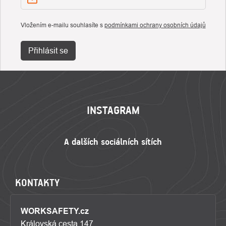
Vložením e-mailu souhlasíte s
podmínkami ochrany osobních údajů
Přihlásit se
ZÁPATÍ
INSTAGRAM
KONTAKTY
WORKSAFETY.cz
Královská cesta 147