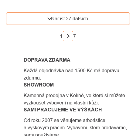
OVLÁDACÍ
Načíst 27 dalších
PRVKY
VÝPISU
STRÁNKOVÁNÍ
1
7
DOPRAVA ZDARMA
Každá objednávka nad 1500 Kč má dopravu
zdarma.
SHOWROOM
Kamenná prodejna v Kolíně, ve které si můžete
vyzkoušet vybavení na vlastní kůži.
SAMI PRACUJEME VE VÝŠKÁCH
Od roku 2007 se věnujeme arboristice
a výškovým pracím. Vybavení, které prodáváme,
sami používáme.