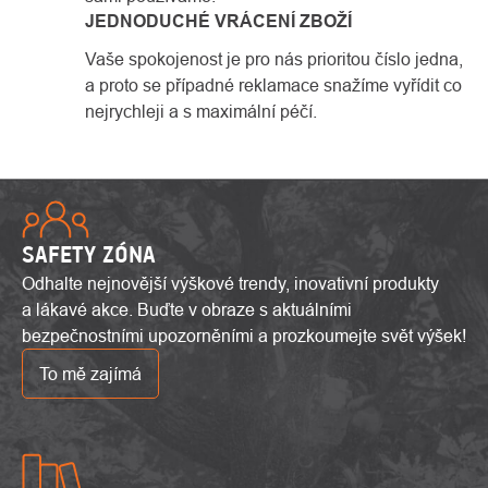
JEDNODUCHÉ VRÁCENÍ ZBOŽÍ
Vaše spokojenost je pro nás prioritou číslo jedna,
a proto se případné reklamace snažíme vyřídit co
nejrychleji a s maximální péčí.
SAFETY ZÓNA
Odhalte nejnovější výškové trendy, inovativní produkty
a lákavé akce. Buďte v obraze s aktuálními
bezpečnostními upozorněními a prozkoumejte svět výšek!
To mě zajímá