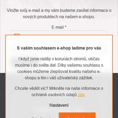
Vložte svůj e-mail a my vám budeme zasílat informace o
nových produktech na našem e-shopu.
E-mail
S vaším souhlasem e-shop ladíme pro vás
Vložením e-mailu souhlasíte s
podmínkami ochrany osobních údajů
I když jsme raději v korunách stromů, občas
Přihlásit se
musíme i do světa dat. Díky vašemu souhlasu s
O
Kontakty
cookies můžeme zlepšovat kvalitu našeho e-
nás
ZÁPATÍ
shopu a tím i váš uživatelský zážitek.
Chcete vědět víc? Mrkněte na naše informace o
INSTAGRAM
ochraně osobních údajů
zde
.
Nastavení