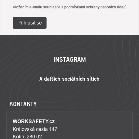
Vložením e-mailu souhlasíte s
podmínkami ochrany osobních údajů
Přihlásit se
ZÁPATÍ
INSTAGRAM
KONTAKTY
WORKSAFETY.cz
Královská cesta 147
Kolín, 280 02