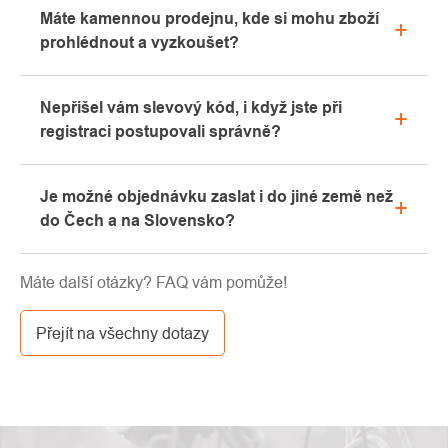
Máte kamennou prodejnu, kde si mohu zboží
v sekci "Vše o nákupu" nebo nás kontaktujte
prohlédnout a vyzkoušet?
emailem či telefonicky.
Ano, naše kamenná prodejna se nachází v Kolíně.
Nepřišel vám slevový kód, i když jste při
Rádi vám zde poradíme s výběrem vhodného
registraci postupovali správně?
vybavení, které si můžete vyzkoušet přímo v našem
showroomu.
Prosíme, nejprve projděte v emailové schránce
Je možné objednávku zaslat i do jiné země než
záložku „hromadné“ nebo „SPAM“, velice často zde
do Čech a na Slovensko?
email s kódem končí. Pokud jste i přesto svůj
slevový kód nenalezli, kontaktujte nás na
Ano, zásilku je možné poslat takřka kamkoliv skrze
info@pavouci.cz
Máte další otázky? FAQ vám pomůže!
GLS. Cena této dopravy je dle kalkulace od
dopravce.
Přejít na všechny dotazy