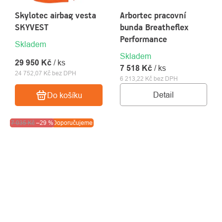
Skylotec airbag vesta
Arbortec pracovní
SKYVEST
bunda Breatheflex
Performance
Skladem
Skladem
29 950 Kč
/ ks
7 518 Kč
/ ks
24 752,07 Kč bez DPH
6 213,22 Kč bez DPH
Detail
Do košíku
Akce
7 035 Kč
Výprodej
–29 %
Doporučujeme