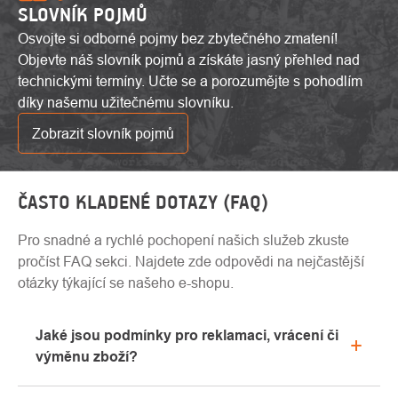
SLOVNÍK POJMŮ
Osvojte si odborné pojmy bez zbytečného zmatení!
Objevte náš slovník pojmů a získáte jasný přehled nad
technickými termíny. Učte se a porozumějte s pohodlím
díky našemu užitečnému slovníku.
Zobrazit slovník pojmů
ČASTO KLADENÉ DOTAZY (FAQ)
Pro snadné a rychlé pochopení našich služeb zkuste
pročíst FAQ sekci. Najdete zde odpovědi na nejčastější
otázky týkající se našeho e-shopu.
Jaké jsou podmínky pro reklamaci, vrácení či
výměnu zboží?
Veškeré informace ohledně reklamací naleznete