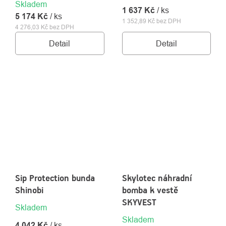
Skladem
1 637 Kč
/ ks
5 174 Kč
/ ks
1 352,89 Kč bez DPH
4 276,03 Kč bez DPH
Detail
Detail
Sip Protection bunda
Skylotec náhradní
Shinobi
bomba k vestě
SKYVEST
Skladem
Skladem
4 042 Kč
/ ks