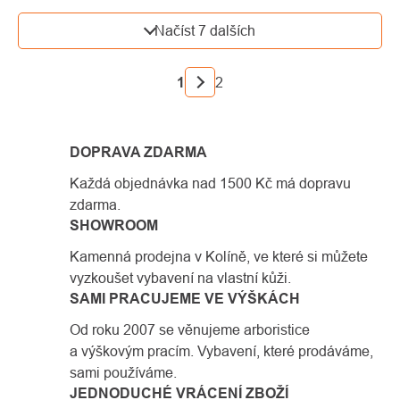
OVLÁDACÍ
Načíst 7 dalších
PRVKY
VÝPISU
STRÁNKOVÁNÍ
1
2
DOPRAVA ZDARMA
Každá objednávka nad 1500 Kč má dopravu
zdarma.
SHOWROOM
Kamenná prodejna v Kolíně, ve které si můžete
vyzkoušet vybavení na vlastní kůži.
SAMI PRACUJEME VE VÝŠKÁCH
Od roku 2007 se věnujeme arboristice
a výškovým pracím. Vybavení, které prodáváme,
sami používáme.
JEDNODUCHÉ VRÁCENÍ ZBOŽÍ