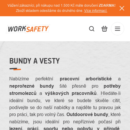
Přejít
Vážení zákazníci, při nákupu nad 1.500 Kč máte doručení
ZDARMA!
na
Zboží skladem odesíláme do druhého dne.
Více informací.
obsah
CZK
Přihláš
/
BUNDY A VESTY
Nabízíme perfektní
pracovní arboristické
a
neprořezné bundy
šité přesně pro
potřeby
stromolezců
a
výškových pracovníků
. Hledáte-li
ideální bundu, ve které se budete skvěle cítit,
podívejte se do naší nabídky a najděte tu pravou jak
pro práci, tak pro volný čas.
Outdoorové bundy
, které
nabízíme, jsou ideální pro nepříznivé počasí při
lezení, práci, sportu nebo pobytu v přírodě
.