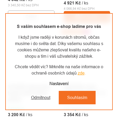
4 921 Kč
/ ks
3 340,50 Kč bez DPH
4 066,94 Kč bez DPH
Detail
Do košíku
S vaším souhlasem e-shop ladíme pro vás
Doporučujeme
Top
I když jsme raději v korunách stromů, občas
musíme i do světa dat. Díky vašemu souhlasu s
cookies můžeme zlepšovat kvalitu našeho e-
shopu a tím i váš uživatelský zážitek.
Chcete vědět víc? Mrkněte na naše informace o
ochraně osobních údajů
zde
.
Nastavení
SOLIDUR arboristická
MONTURA vesta
bunda Climb limited
OPERATOR BASIC 2.0
Odmítnout
Souhlasím
edition
žlutá
Skladem
Na objednávku
3 200 Kč
/ ks
3 354 Kč
/ ks