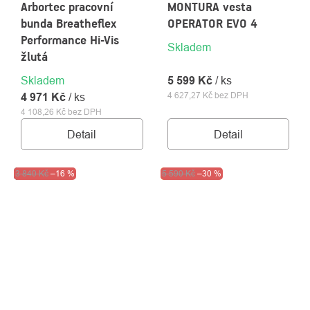
Arbortec pracovní
MONTURA vesta
bunda Breatheflex
OPERATOR EVO 4
Performance Hi-Vis
Skladem
žlutá
Skladem
5 599 Kč
/ ks
4 627,27 Kč bez DPH
4 971 Kč
/ ks
4 108,26 Kč bez DPH
Detail
Detail
Výprodej
3 840 Kč
–16 %
Akce
5 590 Kč
Výprodej
–30 %