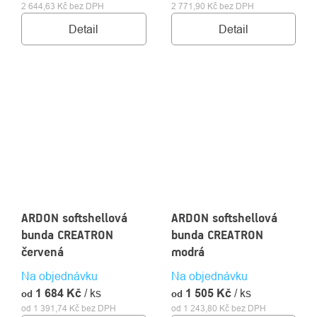
2 644,63 Kč bez DPH
2 771,90 Kč bez DPH
Detail
Detail
ARDON softshellová
ARDON softshellová
bunda CREATRON
bunda CREATRON
červená
modrá
Na objednávku
Na objednávku
1 684 Kč
/ ks
1 505 Kč
/ ks
od
od
od 1 391,74 Kč bez DPH
od 1 243,80 Kč bez DPH