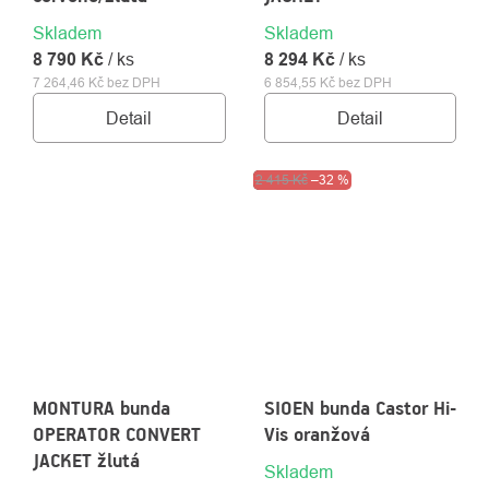
Skladem
Skladem
8 790 Kč
/ ks
8 294 Kč
/ ks
7 264,46 Kč bez DPH
6 854,55 Kč bez DPH
Detail
Detail
Výprodej
2 415 Kč
–32 %
MONTURA bunda
SIOEN bunda Castor Hi-
OPERATOR CONVERT
Vis oranžová
JACKET žlutá
Skladem